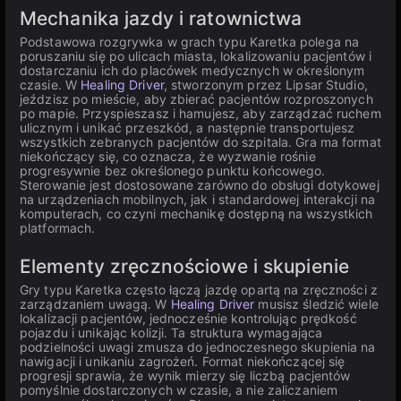
Mechanika jazdy i ratownictwa
Podstawowa rozgrywka w grach typu Karetka polega na
poruszaniu się po ulicach miasta, lokalizowaniu pacjentów i
dostarczaniu ich do placówek medycznych w określonym
czasie. W
Healing Driver
, stworzonym przez Lipsar Studio,
jeździsz po mieście, aby zbierać pacjentów rozproszonych
po mapie. Przyspieszasz i hamujesz, aby zarządzać ruchem
ulicznym i unikać przeszkód, a następnie transportujesz
wszystkich zebranych pacjentów do szpitala. Gra ma format
niekończący się, co oznacza, że wyzwanie rośnie
progresywnie bez określonego punktu końcowego.
Sterowanie jest dostosowane zarówno do obsługi dotykowej
na urządzeniach mobilnych, jak i standardowej interakcji na
komputerach, co czyni mechanikę dostępną na wszystkich
platformach.
Elementy zręcznościowe i skupienie
Gry typu Karetka często łączą jazdę opartą na zręczności z
zarządzaniem uwagą. W
Healing Driver
musisz śledzić wiele
lokalizacji pacjentów, jednocześnie kontrolując prędkość
pojazdu i unikając kolizji. Ta struktura wymagająca
podzielności uwagi zmusza do jednoczesnego skupienia na
nawigacji i unikaniu zagrożeń. Format niekończącej się
progresji sprawia, że wynik mierzy się liczbą pacjentów
pomyślnie dostarczonych w czasie, a nie zaliczaniem