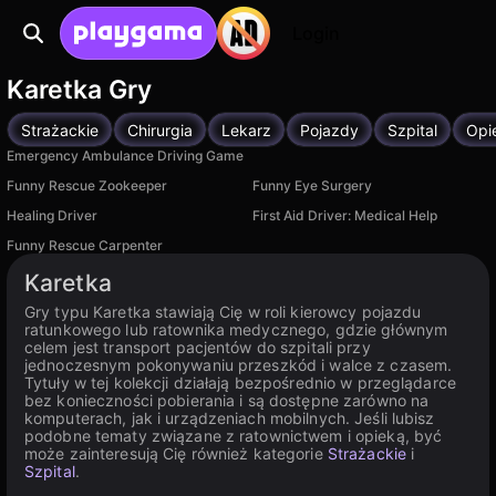
Login
Karetka Gry
Strażackie
Chirurgia
Lekarz
Pojazdy
Szpital
Opi
Emergency Ambulance Driving Game
Funny Rescue Zookeeper
Funny Eye Surgery
Healing Driver
First Aid Driver: Medical Help
Funny Rescue Carpenter
Karetka
Gry typu Karetka stawiają Cię w roli kierowcy pojazdu
ratunkowego lub ratownika medycznego, gdzie głównym
celem jest transport pacjentów do szpitali przy
jednoczesnym pokonywaniu przeszkód i walce z czasem.
Tytuły w tej kolekcji działają bezpośrednio w przeglądarce
bez konieczności pobierania i są dostępne zarówno na
komputerach, jak i urządzeniach mobilnych. Jeśli lubisz
podobne tematy związane z ratownictwem i opieką, być
może zainteresują Cię również kategorie
Strażackie
i
Szpital
.