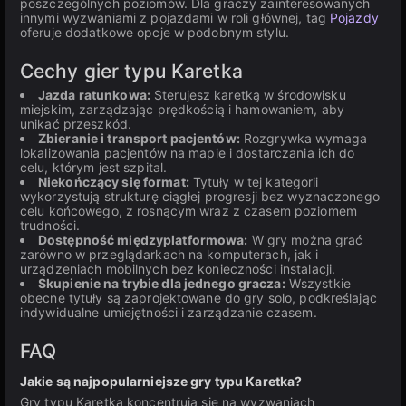
poszczególnych poziomów. Dla graczy zainteresowanych
innymi wyzwaniami z pojazdami w roli głównej, tag
Pojazdy
oferuje dodatkowe opcje w podobnym stylu.
Cechy gier typu Karetka
Jazda ratunkowa:
Sterujesz karetką w środowisku
miejskim, zarządzając prędkością i hamowaniem, aby
unikać przeszkód.
Zbieranie i transport pacjentów:
Rozgrywka wymaga
lokalizowania pacjentów na mapie i dostarczania ich do
celu, którym jest szpital.
Niekończący się format:
Tytuły w tej kategorii
wykorzystują strukturę ciągłej progresji bez wyznaczonego
celu końcowego, z rosnącym wraz z czasem poziomem
trudności.
Dostępność międzyplatformowa:
W gry można grać
zarówno w przeglądarkach na komputerach, jak i
urządzeniach mobilnych bez konieczności instalacji.
Skupienie na trybie dla jednego gracza:
Wszystkie
obecne tytuły są zaprojektowane do gry solo, podkreślając
indywidualne umiejętności i zarządzanie czasem.
FAQ
Jakie są najpopularniejsze gry typu Karetka?
Gry typu Karetka koncentrują się na wyzwaniach