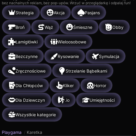
bez nachalnych reklam, bez pop-upów. Wrzuć w przeglądarkę i odpalaj fun!
Strategia
Akcja
Pasjans
Broń
Wąż
Śmieszne
Obby
Łamigłówki
Wieloosobowe
Bezczynne
Rysowanie
Symulacja
Zręcznościowe
Strzelanie Bąbelkami
Dla Chłopców
Kliker
Horror
Dla Dziewczyn
.io
Umiejętności
Wszystkie kategorie
Playgama
/
Karetka