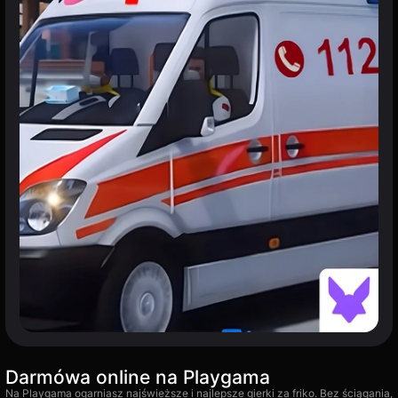
Darmówa online na Playgama
Na Playgama ogarniasz najświeższe i najlepsze gierki za friko. Bez ściągania,