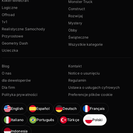
Kliker Minecraft
Monster Truck
Logiczne
Construct
Offroad
Rozwijaj
1v1
Mystery
Realistyczne Samochody
Obby
Przyrostowe
Świąteczne
Geometry Dash
Wszystkie kategorie
Ucieczka
Blog
Kontakt
O nas
Notice o usunięciu
dla deweloperów
Regulamin
Dla firm
Ustawa o usługach cyfrowych
Polityka prywatności
Preferencje plików cookie
English
Español
Deutsch
Français
Italiano
Português
Türkçe
Polski
Indonesia