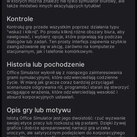
w których można znaleźć nie tylko symulator biurowy, ale
także mnóstwo innych ekscytujących tytułów!
Kontrole
Kontroluj grę przede wszystkim poprzez działania typu
"wskaż i kliknij". Po prostu kliknij różne obszary biura, aby
nawigować, i wybierz opcje, które pojawiają się podczas
dialogów lub zadań. Ten prosty interfejs zapewnia szybkie
zaangażowanie się w akcję, zarówno na komputerze
stacjonarnym, jak i telefonie komórkowym.
Historia lub pochodzenie
Office Simulator wyłonił się z rosnącego zainteresowania
grami symulacyjnymi, które odzwierciedlają codzienne
życie. W miarę jak gracze coraz bardziej przyciągali
scenariusze odgrywania ról, programiści starali się stworzyć
wciągające wrażenia, które odzwierciedlają wesołość i
absurd korporacyjnych ustawień.
Opis gry lub motywu
Istotą Office Simulator jest jego dwoistość: rzuć wyzwanie
swojej etyce pracy lub rozkoszuj się psotami. Dzięki żywej
grafice i dobrze spreparowanej narracji gra urzeka
uroczym, ale satyrycznym podejściem do korporacyjnego