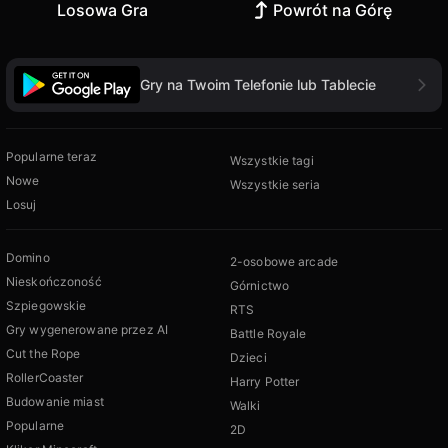
Losowa Gra
Powrót na Górę
Gry na Twoim Telefonie lub Tablecie
Popularne teraz
Wszystkie tagi
Nowe
Wszystkie seria
Losuj
Domino
2-osobowe arcade
Nieskończoność
Górnictwo
Szpiegowskie
RTS
Gry wygenerowane przez AI
Battle Royale
Cut the Rope
Dzieci
RollerCoaster
Harry Potter
Budowanie miast
Walki
Popularne
2D