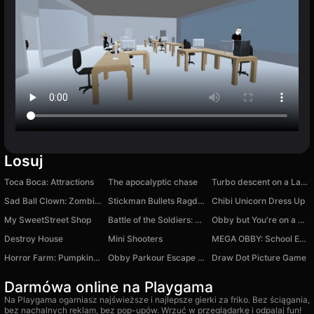
Losuj
Toca Boca: Attractions
The apocalyptic chase
Turbo descent on a Lamborghini!
Sad Ball Clown: Zombies Attack
Stickman Bullets Ragdoll
Chibi Unicorn Dress Up
My SweetStreet Shop
Battle of the Soldiers: Red vs Blue
Obby but You're on a Pogo
Destroy House
Mini Shooters
MEGA OBBY: School Escape
Horror Farm: Pumpkinhead
Obby Parkour Escape Prison
Draw Dot Picture Game
Darmówa online na Playgama
Na Playgama ogarniasz najświeższe i najlepsze gierki za friko. Bez ściągania,
bez nachalnych reklam, bez pop-upów. Wrzuć w przeglądarkę i odpalaj fun!