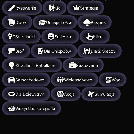
Rysowanie
.io
Strategia
Obby
Umiejętności
Pasjans
Strzelanki
Śmieszne
Kliker
Broń
Dla Chłopców
Dla 2 Graczy
Strzelanie Bąbelkami
Bezczynne
Samochodowe
Wieloosobowe
Wąż
Dla Dziewczyn
Akcja
Symulacja
Wszystkie kategorie