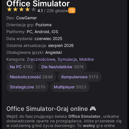
Office Simulator
★★★★★
4.1
/ 228 głosów
12
Dev:
CowGamer
Orientacja gry:
Pozioma
Platformy:
PC, Android, iOS
Data wydania:
czerwiec 2025
Ostatnia aktualizacja:
sierpień 2026
Obsługiwane języki:
Angielski
Kategoria:
Zręcznościowe
,
Symulacja
,
Mobilne
Unity
Na PC
4782
Dla Nastolatków
3074
online
3175
Nieskończoność
2848
Komputerowe
5173
Strategiczne
3570
Multiplayer
5023
Office Simulator-Graj online 🎮
Wejdź do fascynującego świata
Office Simulator
, unikalne
doświadczenie oparte na przeglądarce, które przeniesie cię
w codzienną grind życia biurowego. To
wolny
gra online