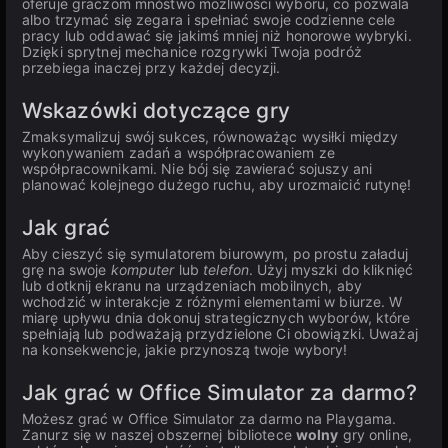
oferuje graczom mnóstwo możliwości wyboru, co pozwala
albo trzymać się zegara i spełniać swoje codzienne cele
pracy lub oddawać się jakimś mniej niż honorowe wybryki.
Dzięki sprytnej mechanice rozgrywki Twoja podróż
przebiega inaczej przy każdej decyzji.
Wskazówki dotyczące gry
Zmaksymalizuj swój sukces, równoważąc wysiłki między
wykonywaniem zadań a współpracowaniem ze
współpracownikami. Nie bój się zawierać sojuszy ani
planować kolejnego dużego ruchu, aby urozmaicić rutynę!
Jak grać
Aby cieszyć się symulatorem biurowym, po prostu załaduj
grę na swoje
komputer
lub
telefon
. Użyj myszki do kliknięć
lub dotknij ekranu na urządzeniach mobilnych, aby
wchodzić w interakcje z różnymi elementami w biurze. W
miarę upływu dnia dokonuj strategicznych wyborów, które
spełniają lub podważają przydzielone Ci obowiązki. Uważaj
na konsekwencje, jakie przynoszą twoje wybory!
Jak grać w Office Simulator za darmo?
Możesz grać w Office Simulator za darmo na Playgama.
Zanurz się w naszej obszernej bibliotece
wolny
gry online,