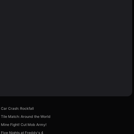
Car Crash: Rockfall
Tile Match: Around the World
Mine Fight! Cut Mob Army!
Five Nights at Freddy's 4