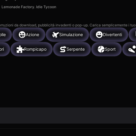
Lemonade Factory. Idle Tycoon
 interruzioni da download, pubblicità invadenti o pop-up. Carica semplicemente i tuo
lle
Azione
Simulazione
Divertenti
ori
Rompicapo
Serpente
Sport