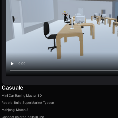
Casuale
Mini Car Racing Master 3D
Robbie: Build SuperMarket Tycoon
Mahjong: Match 3
Connect colored balls in line