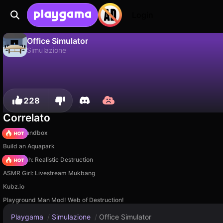
Login
Office Simulator
Simulazione
No
Salva
Salva i progressi!
Office Simulator è un gioco di simulazione gratuito di CowGamer. Giocaci online su Playgama.
228
Correlato
Melon Sandbox
Build an Aquapark
Car Crush: Realistic Destruction
ASMR Girl: Livestream Mukbang
Kubz.io
Playground Man Mod! Web of Destruction!
Playgama
/
Simulazione
/
Office Simulator