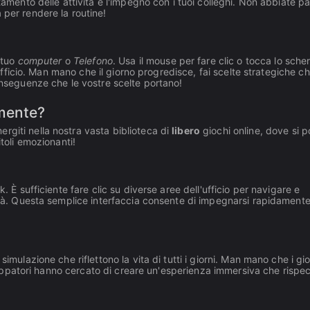
tamento delle attività e l'impegno con i tuoi colleghi. Non abbiate pa
 per rendere la routine!
l tuo
computer
o
Telefono
. Usa il mouse per fare clic o tocca lo sche
l'ufficio. Man mano che il giorno progredisce, fai scelte strategiche c
conseguenze che le vostre scelte portano!
amente?
rgiti nella nostra vasta biblioteca di
libero
giochi online, dove si 
itoli emozionanti!
. È sufficiente fare clic su diverse aree dell'ufficio per navigare e
vità. Questa semplice interfaccia consente di impegnarsi rapidament
imulazione che riflettono la vita di tutti i giorni. Man mano che i gi
viluppatori hanno cercato di creare un'esperienza immersiva che rispe