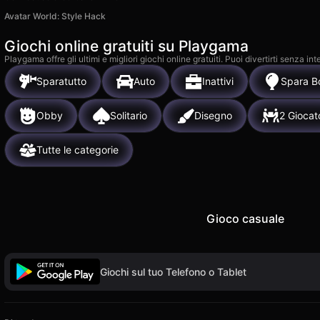
Avatar World: Style Hack
Giochi online gratuiti su Playgama
Playgama offre gli ultimi e migliori giochi online gratuiti. Puoi divertirti senza
Sparatutto
Auto
Inattivi
Spara Bo
Obby
Solitario
Disegno
2 Giocat
Tutte le categorie
Gioco casuale
Giochi sul tuo Telefono o Tablet