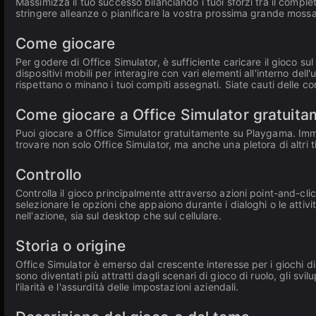
Massimizza il tuo successo bilanciando i tuoi sforzi tra il comple
stringere alleanze o pianificare la vostra prossima grande mossa
Come giocare
Per godere di Office Simulator, è sufficiente caricare il gioco su
dispositivi mobili per interagire con vari elementi all'interno del
rispettano o minano i tuoi compiti assegnati. Siate cauti delle 
Come giocare a Office Simulator gratuit
Puoi giocare a Office Simulator gratuitamente su Playgama. Imme
trovare non solo Office Simulator, ma anche una pletora di altri t
Controllo
Controlla il gioco principalmente attraverso azioni point-and-click
selezionare le opzioni che appaiono durante i dialoghi o le atti
nell'azione, sia sul desktop che sul cellulare.
Storia o origine
Office Simulator è emerso dal crescente interesse per i giochi di s
sono diventati più attratti dagli scenari di gioco di ruolo, gli s
l'ilarità e l'assurdità delle impostazioni aziendali.