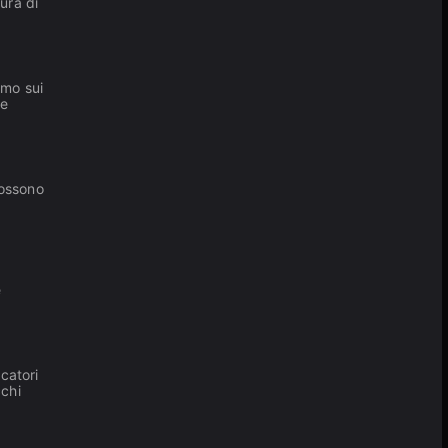
ura di
rmo sui
he
possono
e
ocatori
cchi