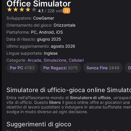
Office Simulator
★★★★★
4.1
/ 228 voti
12
Sviluppatore:
CowGamer
Orientamento del gioco:
Orizzontale
Piattaforme:
PC, Android, iOS
Data di rilascio:
giugno 2025
Ultimo aggiornamento:
agosto 2026
Lingue supportate:
Inglese
Categorie:
Arcade
,
Simulazione
,
Cellulari
Unity
Per PC
4783
Per Ragazzi
3075
Senza Fine
2849
D
online
3175
Simulatore di ufficio-gioca online Simulat
Entra nell'affascinante mondo di
Simulatore di ufficio
, un'esper
vita di ufficio. Questo
libero
il gioco online offre ai giocatori una
obiettivi di lavoro quotidiani o indulgere in alcune buffonate men
svolge in modo diverso ad ogni decisione.
Suggerimenti di gioco