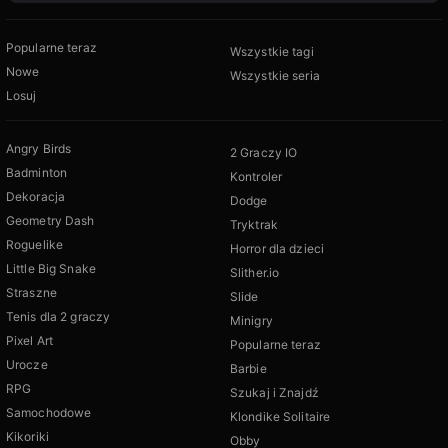
Popularne teraz
Wszystkie tagi
Nowe
Wszystkie seria
Losuj
Angry Birds
2 Graczy IO
Badminton
Kontroler
Dekoracja
Dodge
Geometry Dash
Tryktrak
Roguelike
Horror dla dzieci
Little Big Snake
Slither.io
Straszne
Slide
Tenis dla 2 graczy
Minigry
Pixel Art
Popularne teraz
Urocze
Barbie
RPG
Szukaj i Znajdź
Samochodowe
Klondike Solitaire
Kikoriki
Obby