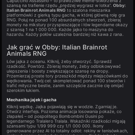
Capuccino Assassino – to prawdziwe meme-stworzenia z
szansą na trafienie rzędu „prędzej wygrasz w lotka”.
Obby:
Italian Brainrot Animals RNG
to szalona mieszanka
platformówki z gierką typu gacha, w której główną rolę gra
RNG. Poluj na ponad 100 absurdalnych stworzeń, zbieraj
monety na mikstury przyspieszające i łów legendarne okazy
z szansą 1 na 1 000 000. Każde jajko to maszyna do
hazardu. Każdy połów uzależnia bardziej niż kawa z rana.
Jak grać w Obby: Italian Brainrot
Animals RNG
Łów jajka z oceanu. Kliknij, żeby otworzyć. Sprawdź
rzadkość. Powtórz. Zbieraj monety, żeby odblokowywać
ulepszenia i boosty zwiększające szansę na dropy.
Przemierzaj proste tory przeszkód między miejscówkami do
wędkowania. Twój cel: skompletować ponad 100 stworów i
trafić mityczne bestie, zanim szczęście zacznie cię omijać
szerokim łukiem.
Mechanika jajek i gacha
Kliknij wędkę. Jajka pojawiają się w wodzie. Zgarniaj je.
Otwórz interfejs. Pozioma animacja losowania pokaże, co
złapałeś – od pospolitego Bombombini Gusini po
legendarnego Tralalero Tralala. Wskaźniki rzadkości migają
szansami typu 1/99 999 czy 1/1 000 000. Ikony
generowane przez AI to totalny odlot: rekiny w tenisówkach,