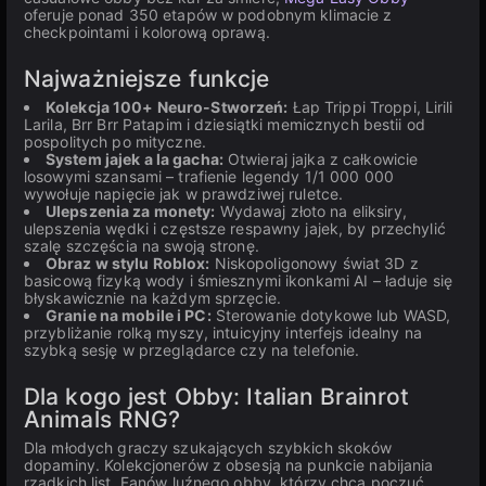
oferuje ponad 350 etapów w podobnym klimacie z
checkpointami i kolorową oprawą.
Najważniejsze funkcje
Kolekcja 100+ Neuro-Stworzeń:
Łap Trippi Troppi, Lirili
Larila, Brr Brr Patapim i dziesiątki memicznych bestii od
pospolitych po mityczne.
System jajek a la gacha:
Otwieraj jajka z całkowicie
losowymi szansami – trafienie legendy 1/1 000 000
wywołuje napięcie jak w prawdziwej ruletce.
Ulepszenia za monety:
Wydawaj złoto na eliksiry,
ulepszenia wędki i częstsze respawny jajek, by przechylić
szalę szczęścia na swoją stronę.
Obraz w stylu Roblox:
Niskopoligonowy świat 3D z
basicową fizyką wody i śmiesznymi ikonkami AI – ładuje się
błyskawicznie na każdym sprzęcie.
Granie na mobile i PC:
Sterowanie dotykowe lub WASD,
przybliżanie rolką myszy, intuicyjny interfejs idealny na
szybką sesję w przeglądarce czy na telefonie.
Dla kogo jest Obby: Italian Brainrot
Animals RNG?
Dla młodych graczy szukających szybkich skoków
dopaminy. Kolekcjonerów z obsesją na punkcie nabijania
rzadkich list. Fanów luźnego obby, którzy chcą poczuć