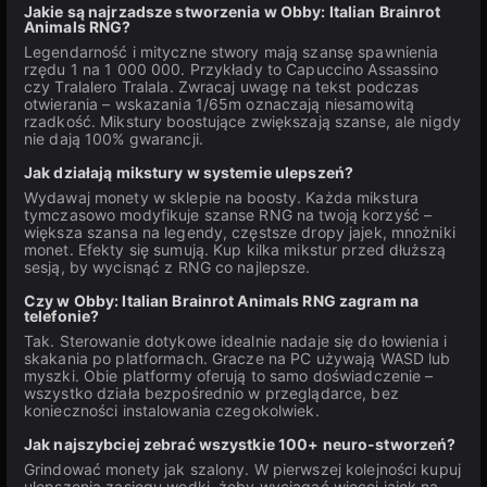
Jakie są najrzadsze stworzenia w Obby: Italian Brainrot
Animals RNG?
Legendarność i mityczne stwory mają szansę spawnienia
rzędu 1 na 1 000 000. Przykłady to Capuccino Assassino
czy Tralalero Tralala. Zwracaj uwagę na tekst podczas
otwierania – wskazania 1/65m oznaczają niesamowitą
rzadkość. Mikstury boostujące zwiększają szanse, ale nigdy
nie dają 100% gwarancji.
Jak działają mikstury w systemie ulepszeń?
Wydawaj monety w sklepie na boosty. Każda mikstura
tymczasowo modyfikuje szanse RNG na twoją korzyść –
większa szansa na legendy, częstsze dropy jajek, mnożniki
monet. Efekty się sumują. Kup kilka mikstur przed dłuższą
sesją, by wycisnąć z RNG co najlepsze.
Czy w Obby: Italian Brainrot Animals RNG zagram na
telefonie?
Tak. Sterowanie dotykowe idealnie nadaje się do łowienia i
skakania po platformach. Gracze na PC używają WASD lub
myszki. Obie platformy oferują to samo doświadczenie –
wszystko działa bezpośrednio w przeglądarce, bez
konieczności instalowania czegokolwiek.
Jak najszybciej zebrać wszystkie 100+ neuro-stworzeń?
Grindować monety jak szalony. W pierwszej kolejności kupuj
ulepszenia zasięgu wędki, żeby wyciągać więcej jajek na