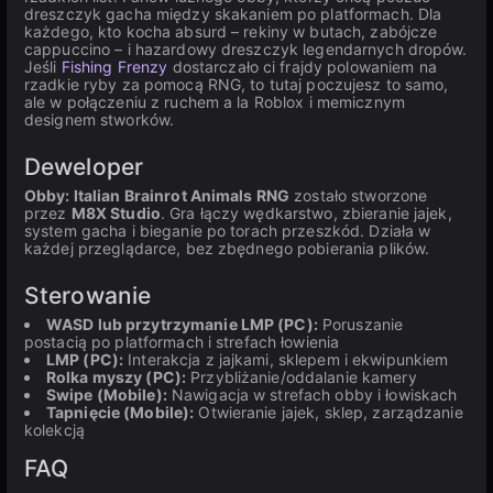
dreszczyk gacha między skakaniem po platformach. Dla
każdego, kto kocha absurd – rekiny w butach, zabójcze
cappuccino – i hazardowy dreszczyk legendarnych dropów.
Jeśli
Fishing Frenzy
dostarczało ci frajdy polowaniem na
rzadkie ryby za pomocą RNG, to tutaj poczujesz to samo,
ale w połączeniu z ruchem a la Roblox i memicznym
designem stworków.
Deweloper
Obby: Italian Brainrot Animals RNG
zostało stworzone
przez
M8X Studio
. Gra łączy wędkarstwo, zbieranie jajek,
system gacha i bieganie po torach przeszkód. Działa w
każdej przeglądarce, bez zbędnego pobierania plików.
Sterowanie
WASD lub przytrzymanie LMP (PC):
Poruszanie
postacią po platformach i strefach łowienia
LMP (PC):
Interakcja z jajkami, sklepem i ekwipunkiem
Rolka myszy (PC):
Przybliżanie/oddalanie kamery
Swipe (Mobile):
Nawigacja w strefach obby i łowiskach
Tapnięcie (Mobile):
Otwieranie jajek, sklep, zarządzanie
kolekcją
FAQ