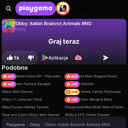
Login
Obby: Italian Brainrot Animals RNG
Obby
Nie
Zapisz
Zapisz postępy!
Obby: Italian Brainrot Animals RNG to darmowa gra obby od M8X Studio. Zagraj online na Playgama.
Graj teraz
1k
Aplikacja
Podobne
Sprunki World Online RP - Play with Friends!
Playground Man! Ragdoll Show!
Barry Prison: Parkour Escape!
Stickman Rebirth
Obby: Mini-Games
My Town Home: Family Playhouse
Obby: +1 Jump per Click
Piece of Cake: Merge & Bake
ObbyTycoon: Money Tycoon
Playground Man Mod! Web of Destruction!
Steal and Catch Obby: Mini-Games
RIVALS FPS: Online Shooter
Playgama
/
Obby
/
Obby: Italian Brainrot Animals RNG