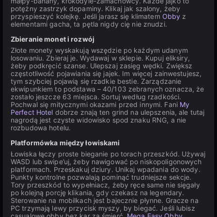
małpy-banany, krokodyle-zamachowcy. Każde jajko to
potężny zastrzyk dopaminy. Klikaj jak szalony, żeby
przyspieszyć kolejkę. Jeśli jarasz się klimatem
Obby
z
elementami gacha, ta pętla nigdy cię nie znudzi.
Zbieranie monet i rozwój
Złote monety wyskakują wszędzie po każdym udanym
losowaniu. Zbieraj je. Wydawaj w sklepie. Kupuj eliksiry,
żeby podkręcić szanse. Ulepszaj zasięg wędki. Zwiększ
częstotliwość pojawiania się jajek. Im więcej zainwestujesz,
tym szybciej pojawią się rzadkie bestie. Zarządzanie
ekwipunkiem to podstawa – 40/103 zebranych oznacza, że
zostało jeszcze 63 miejsca. Sortuj według rzadkości.
Pochwal się mitycznymi okazami przed innymi. Fani
My
Perfect Hotel
dobrze znają ten grind na ulepszenia, ale tutaj
nagrodą jest czyste widowisko spod znaku RNG, a nie
rozbudowa hotelu.
Platformówka między łowiskami
Łowiska łączy proste bieganie po torach przeszkód. Używaj
WASD lub swipe’uj, żeby nawigować po niskopoligonowych
platformach. Przeskakuj dziury. Unikaj wpadania do wody.
Punkty kontrolne pozwalają pominąć trudniejsze sekcje.
Tory przeszkód to wypełniacz, żeby ręce same nie sięgały
po kolejną porcję klikania, gdy czekasz na legendary.
Sterowanie na mobilkach jest bajecznie płynne. Gracze na
PC trzymają lewy przycisk myszy, by biegać. Jeśli lubisz
casualowe obby bez kar za śmierć,
Mega Easy Obby