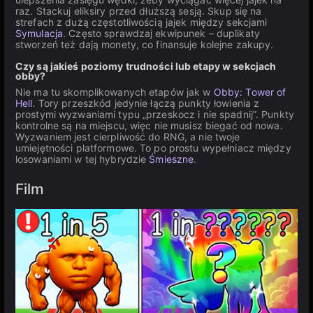
raz. Stackuj eliksiry przed dłuższą sesją. Skup się na
strefach z dużą częstotliwością jajek między sekcjami
Symulacja
. Często sprawdzaj ekwipunek – duplikaty
stworzeń też dają monety, co finansuje kolejne zakupy.
Czy są jakieś poziomy trudności lub etapy w sekcjach
obby?
Nie ma tu skomplikowanych etapów jak w
Obby: Tower of
Hell
. Tory przeszkód jedynie łączą punkty łowienia z
prostymi wyzwaniami typu „przeskocz i nie spadnij”. Punkty
kontrolne są na miejscu, więc nie musisz biegać od nowa.
Wyzwaniem jest cierpliwość do RNG, a nie twoje
umiejętności platformowe. To po prostu wypełniacz między
losowaniami w tej hybrydzie
Śmieszne
.
Film