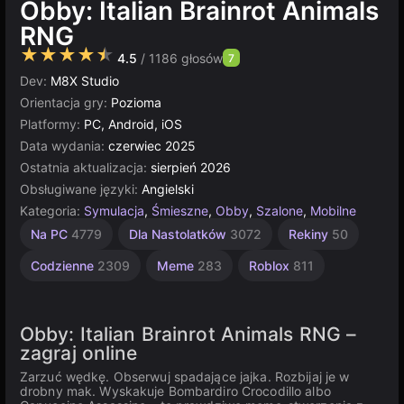
Obby: Italian Brainrot Animals
RNG
★★★★★
4.5
/ 1186 głosów
7
Dev:
M8X Studio
Orientacja gry:
Pozioma
Platformy:
PC, Android, iOS
Data wydania:
czerwiec 2025
Ostatnia aktualizacja:
sierpień 2026
Obsługiwane języki:
Angielski
Kategoria:
Symulacja
,
Śmieszne
,
Obby
,
Szalone
,
Mobilne
Postacie
Zwierzęta
Nieskończoność
Urocze
Zręcznościowe
Komputerowe
Strategiczne
Ptaki
Multiplayer
Unity
Włoskie
Na PC
4779
Dla Nastolatków
3072
Rekiny
50
online
Zwierzęta
23
847
413
5019
201
3569
5168
2589
2845
3172
121
Codzienne
2309
Meme
283
Roblox
811
Obby: Italian Brainrot Animals RNG –
zagraj online
Zarzuć wędkę. Obserwuj spadające jajka. Rozbijaj je w
drobny mak. Wyskakuje Bombardiro Crocodillo albo