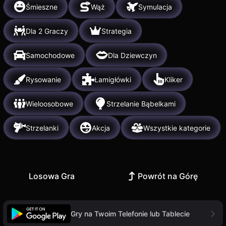
Śmieszne
Wąż
Symulacja
Dla 2 Graczy
Strategia
Samochodowe
Dla Dziewczyn
Rysowanie
Łamigłówki
Kliker
Wieloosobowe
Strzelanie Bąbelkami
Strzelanki
Akcja
Wszystkie kategorie
Losowa Gra
Powrót na Górę
Gry na Twoim Telefonie lub Tablecie