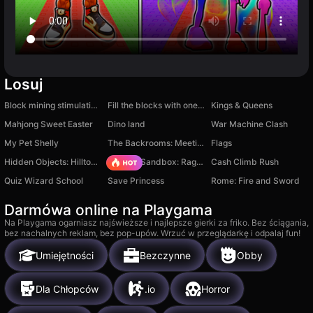
Losuj
Block mining stimulation clicker
Fill the blocks with one line
Kings & Queens
Mahjong Sweet Easter
Dino land
War Machine Clash
My Pet Shelly
The Backrooms: Meeting with Italian Neuro Animals
Flags
Hidden Objects: Hilltop Manor
Sprunki Sandbox: Ragdoll Playground Mode
Cash Climb Rush
Quiz Wizard School
Save Princess
Rome: Fire and Sword
Darmówa online na Playgama
Na Playgama ogarniasz najświeższe i najlepsze gierki za friko. Bez ściągania,
bez nachalnych reklam, bez pop-upów. Wrzuć w przeglądarkę i odpalaj fun!
Umiejętności
Bezczynne
Obby
Dla Chłopców
.io
Horror