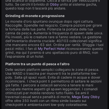
una scarica di dopamina. Clicca a raffica per velocizzare il
tutto. Se cerchi il brivido di
Obby
unito al sistema gacha,
questo loop non ti lascerà più andare.
Grinding di monete e progressione
Le monete d'oro spuntano ovunque dopo ogni cattura.
Raccoglile. Spendile nel negozio. Compra pozioni per girare
la fortuna dalla tua parte. Potenzia la portata della tua
canna da pesca. Aumenta la frequenza di spawn delle uova.
Più investi, più le creature rare si fanno vedere. La gestione
dell'inventario diventa cruciale: 40/103 collezionati significa
che mancano ancora 63 slot. Ordina per rarità. Sfoggia i tuoi
pezzi mitici. I fan di
My Perfect Hotel
riconosceranno questo
grind, ma qui il premio è uno spettacolo puro di RNG, non
l'espansione di un hotel.
Platform tra un punto di pesca e l'altro
Delle sezioni platform semplici collegano le zone di pesca.
Usa WASD o trascina per muoverti tra le piattaforme low-
poly. Salta gli spazi vuoti. Evita di cadere in acqua e dover
ricominciare. I checkpoint ti permettono di saltare le sezioni
già fatte. I percorsi a ostacoli servono a tenere le mani
occupate mentre aspetti gli spawn leggendari. I comandi
ottimizzati per mobile rendono tutto fluido. Se ami il
traversal casual senza penalità di morte,
Mega Easy Obby
offre oltre 350 livelli con un ritmo simile basato sui
checkpoint e ambientazioni low-poly coloratissime.