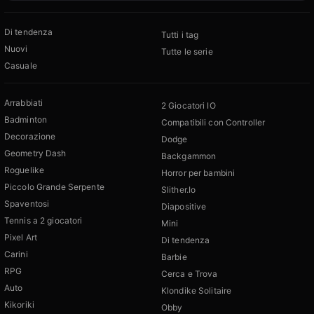
Di tendenza
Tutti i tag
Nuovi
Tutte le serie
Casuale
Arrabbiati
2 Giocatori IO
Badminton
Compatibili con Controller
Decorazione
Dodge
Geometry Dash
Backgammon
Roguelike
Horror per bambini
Piccolo Grande Serpente
Slither.Io
Spaventosi
Diapositive
Tennis a 2 giocatori
Mini
Pixel Art
Di tendenza
Carini
Barbie
RPG
Cerca e Trova
Auto
Klondike Solitaire
Kikoriki
Obby