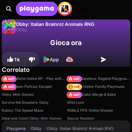
Login
Obby: Italian Brainrot Animals RNG
Obby
No
Salva
Salva i progressi!
Obby: Italian Brainrot Animals RNG è un gioco di obby gratuito di M8X Studio. Giocaci online su Playgama.
Gioca ora
1k
App
Correlato
Sprunki World Online RP - Play with Friends!
Sprunki Sandbox: Ragdoll Playground Mode
Barry Prison: Parkour Escape!
My Town Home: Family Playhouse
Obby: Mini-Games
Piece of Cake: Merge & Bake
Survive the Disasters: Obby
Wild Love
Robby: The Speed Maze
RIVALS FPS: Online Shooter
Steal and Catch Obby: Mini-Games
Soccer Random
Playgama
/
Obby
/
Obby: Italian Brainrot Animals RNG