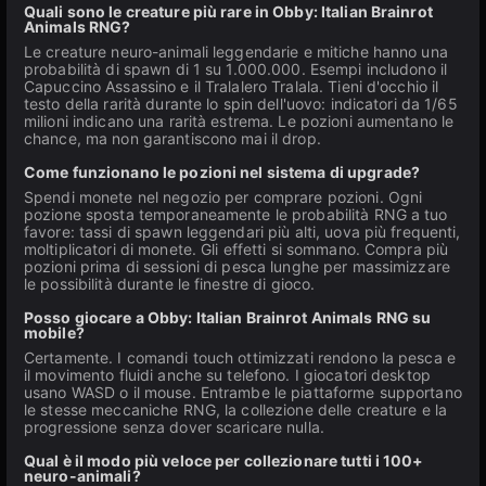
Quali sono le creature più rare in Obby: Italian Brainrot
Animals RNG?
Le creature neuro-animali leggendarie e mitiche hanno una
probabilità di spawn di 1 su 1.000.000. Esempi includono il
Capuccino Assassino e il Tralalero Tralala. Tieni d'occhio il
testo della rarità durante lo spin dell'uovo: indicatori da 1/65
milioni indicano una rarità estrema. Le pozioni aumentano le
chance, ma non garantiscono mai il drop.
Come funzionano le pozioni nel sistema di upgrade?
Spendi monete nel negozio per comprare pozioni. Ogni
pozione sposta temporaneamente le probabilità RNG a tuo
favore: tassi di spawn leggendari più alti, uova più frequenti,
moltiplicatori di monete. Gli effetti si sommano. Compra più
pozioni prima di sessioni di pesca lunghe per massimizzare
le possibilità durante le finestre di gioco.
Posso giocare a Obby: Italian Brainrot Animals RNG su
mobile?
Certamente. I comandi touch ottimizzati rendono la pesca e
il movimento fluidi anche su telefono. I giocatori desktop
usano WASD o il mouse. Entrambe le piattaforme supportano
le stesse meccaniche RNG, la collezione delle creature e la
progressione senza dover scaricare nulla.
Qual è il modo più veloce per collezionare tutti i 100+
neuro-animali?