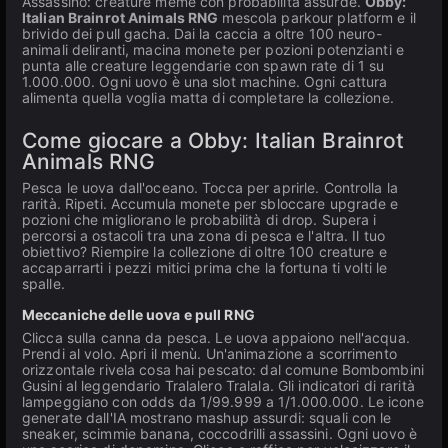
Assassino: creature meme con probabilità assurde.
Obby:
Italian Brainrot Animals RNG
mescola parkour platform e il
brivido dei pull gacha. Dai la caccia a oltre 100 neuro-
animali deliranti, macina monete per pozioni potenzianti e
punta alle creature leggendarie con spawn rate di 1 su
1.000.000. Ogni uovo è una slot machine. Ogni cattura
alimenta quella voglia matta di completare la collezione.
Come giocare a Obby: Italian Brainrot
Animals RNG
Pesca le uova dall'oceano. Tocca per aprirle. Controlla la
rarità. Ripeti. Accumula monete per sbloccare upgrade e
pozioni che migliorano le probabilità di drop. Supera i
percorsi a ostacoli tra una zona di pesca e l'altra. Il tuo
obiettivo? Riempire la collezione di oltre 100 creature e
accaparrarti i pezzi mitici prima che la fortuna ti volti le
spalle.
Meccaniche delle uova e pull RNG
Clicca sulla canna da pesca. Le uova appaiono nell'acqua.
Prendi al volo. Apri il menù. Un'animazione a scorrimento
orizzontale rivela cosa hai pescato: dal comune Bombombini
Gusini al leggendario Tralalero Tralala. Gli indicatori di rarità
lampeggiano con odds da 1/99.999 a 1/1.000.000. Le icone
generate dall'IA mostrano mashup assurdi: squali con le
sneaker, scimmie banana, coccodrilli assassini. Ogni uovo è