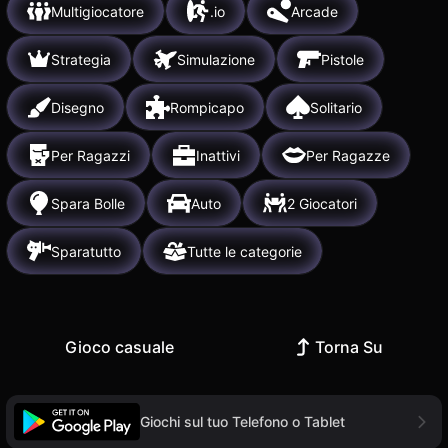
Multigiocatore
.io
Arcade
Strategia
Simulazione
Pistole
Disegno
Rompicapo
Solitario
Per Ragazzi
Inattivi
Per Ragazze
Spara Bolle
Auto
2 Giocatori
Sparatutto
Tutte le categorie
Gioco casuale
Torna Su
Giochi sul tuo Telefono o Tablet