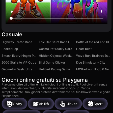
Casuale
Highway Traffic Race
Epic Car Stunt Race Obby
Battle of the red and blue agents
Pocket Pop
Cosmo Pet Starry Care
Heart beat
Smash Everything to Pieces!
Hidden Objects: Weekend in Canada
Wave Run: Brainrot Escape!
2000 Stairs to VIP Obby
Bird Game Clicker
Dog Simulator - City
Geometry Dash: Ultra Mega MOD Playground!
Untitled Racing Game
MCParkour Noob & Noob Baby
Giochi online gratuiti su Playgama
Playgama offre gli ultimi e migliori giochi online gratuiti. Puoi divertirti senza
interruzioni da download, pubblicità invadenti o pop-up. Carica
semplicemente i tuoi giochi preferiti direttamente nel tuo browser web e goditi
l'esperienza.
Obby
Abilità
Clicker
Sport