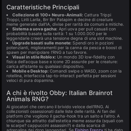
Caratteristiche Principali
Collezione di 100+ Neuro-Animali:
Cattura Trippi
Troppi, Lirili Larila, Brr Brr Patapim e decine di creature
meme generate dall'IA, divise per rarità da comuni a mitiche.
Sistema a uova gacha:
Apri uova per pull casuali con
probabilità basate sulla rarità: 1 su 1.000.000 per le
leggendarie creerà una tensione degna di una slot machine.
Upgrade basati sulle monete:
Spendi oro in pozioni
potenzianti, miglioramenti per la canna da pesca e boost di
spawn per manipolare l'RNG a tuo favore.
Visual in stile Roblox:
Un mondo 3D low-fidelity con
fisica dell'acqua base e icone 2D assurde per le creature:
carica all'istante su qualsiasi dispositivo.
Mobile e Desktop:
Comandi swipe o WASD, zoom con la
rotellina, interfaccia tap-to-interact perfetta per sessioni
veloci di pura dopamina.
A chi è rivolto Obby: Italian Brainrot
Animals RNG?
Ai giocatori che cercano il brivido veloce dell'RNG. Ai
collezionisti ossessionati dalle liste delle rarità. Ai fan dei
platform che vogliono il gacha-hook tra un salto e l'altro. A
chiunque sia attratto dall'estetica meme assurda (squali con
le scarpe? cappuccini assassini?) e dalla scarica di
adrenalina dei drop leggendari. Se
Fishing Frenzy
ti ha dato