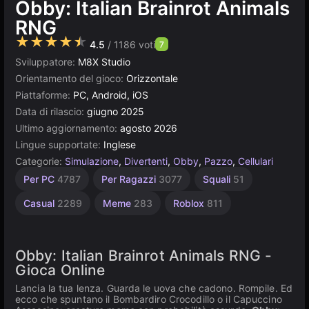
Obby: Italian Brainrot Animals
RNG
★★★★★
4.5
/ 1186 voti
7
Sviluppatore:
M8X Studio
Orientamento del gioco:
Orizzontale
Piattaforme:
PC, Android, iOS
Data di rilascio:
giugno 2025
Ultimo aggiornamento:
agosto 2026
Lingue supportate:
Inglese
Categorie:
Simulazione
,
Divertenti
,
Obby
,
Pazzo
,
Cellulari
Personaggi
Animali
Senza
Carini
Agility
Desktop
Uccelli
Browser
Unity
Animali
Alta
Per PC
4787
Per Ragazzi
3077
Squali
51
Qualità
online
Brainrot
2594
848
Fine
202
5027
5173
23
414
2852
3177
Italiani
3572
Casual
2289
Meme
283
Roblox
811
122
Obby: Italian Brainrot Animals RNG -
Gioca Online
Lancia la tua lenza. Guarda le uova che cadono. Rompile. Ed
ecco che spuntano il Bombardiro Crocodillo o il Capuccino