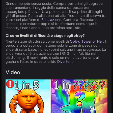
Grinda monete senza sosta. Compra per primi gli upgrade
che aumentano il raggio della canna da pesca per
raccogliere più uova. Usa pozioni a raffica prima di lunghi
giri di pesca. Punta alle zone ad alta frequenza di spawn tra
le sezioni platform di
Simulazione
. Controlla l'inventario
spesso: le creature doppie si trasformano comunque in
monete, finanziando il tuo prossimo acquisto.
Ci sono livelli di difficoltà o stage negli obby?
Niente stage strutturati come quelli di
Obby: Tower of Hell
. I
percorsi a ostacoli connettono solo le zone di pesca con
sfide di salto base. I checkpoint salvano il tuo progresso. La
sfida vera qui è la pazienza con l'RNG, non l'abilità nel
platforming. Il movimento è solo un riempitivo tra un pull
gacha e l'altro in questo ibrido
Divertenti
.
Video