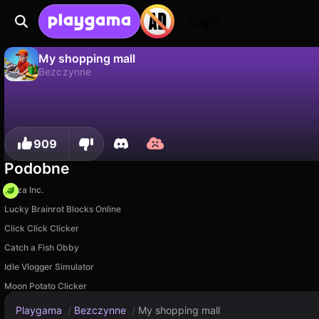
Login
My shopping mall
Bezczynne
My shopping mall to darmowa gra bezczynne od DimaIceberg. Zagraj online na Playgama.
Nie
Zapisz
Zapisz postępy!
909
Podobne
Pizza Inc.
Lucky Brainrot Blocks Online
Click Click Clicker
Catch a Fish Obby
Idle Vlogger Simulator
Moon Potato Clicker
Playgama
/
Bezczynne
/
My shopping mall