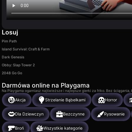
Losuj
Pim Path
Island Survival: Craft & Farm
Dark Genesis
Obby: Slap Tower 2
2048 Go Go
Darmówa online na Playgama
Na Playgama ogarniasz najświeższe i najlepsze gierki za friko. Bez ściągania
Akcja
Strzelanie Bąbelkami
Horror
Dla Dziewczyn
Bezczynne
Rysowanie
Broń
Wszystkie kategorie