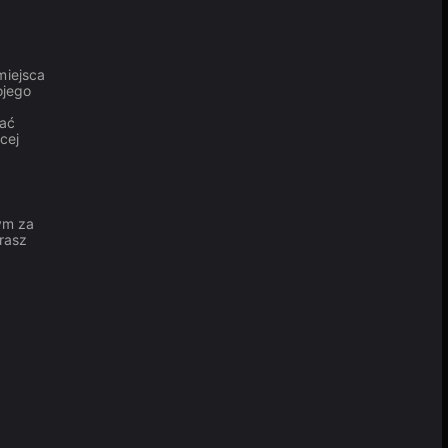
miejsca
ojego
wać
cej
ym za
rasz