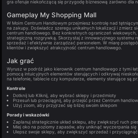
gra oferuje niekończącą się przygodę biznesową zarówno dla nas
Gameplay My Shopping Mall
W Moim Centrum Handlowym przejmiesz kontrolę nad tętniącym
na zakupy. Doświadcz szeregu unikalnych lokalizacji i zmierz 
centrum handlowego. Bez konkretnych ograniczeń wiekowych, t
strategiczną rozgrywką. Skorzystaj z innowacyjnego systemu r
sprzedaż i efektywnie zarządzać personelem. W miarę postępów
klientów i zwiększyć atrakcyjność centrum handlowego.
Jak grać
Wyrusz w podróż jako kierownik centrum handlowego z tymi łat
pomocą intuicyjnych elementów sterujących i odkrywaj nieskoń
na telefonie, tablecie czy komputerze, elementy sterujące są p
Kontrole
Dotknij lub Kliknij, aby wybrać sklepy i przedmioty
Przesuń lub przeciągnij, aby przejść przez Centrum handlo
Użyj zoom, aby przyjrzeć się bliżej swoim sklepom
Porady i wskazówki
Zaplanuj strategicznie układ sklepu, aby zwiększyć ruch pie
Miej oko na poziomy zapasów, aby uniknąć wyczerpania się
Ulepsz swoje sklepy, aby zwiększyć sprzedaż i przyciągnąć 