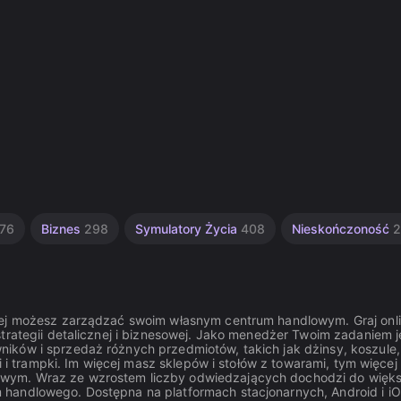
76
Biznes
298
Symulatory Życia
408
Nieskończoność
2
órej możesz zarządzać swoim własnym centrum handlowym. Graj onl
trategii detalicznej i biznesowej. Jako menedżer Twoim zadaniem j
ików i sprzedaż różnych przedmiotów, takich jak dżinsy, koszule,
i i trampki. Im więcej masz sklepów i stołów z towarami, tym więcej
owym. Wraz ze wzrostem liczby odwiedzających dochodzi do więk
handlowego. Dostępna na platformach stacjonarnych, Android i iO