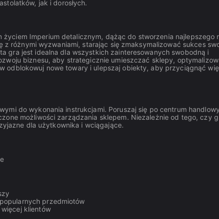
tolatków, jak i dorosłych.
 życiem Imperium detalicznym, dążąc do stworzenia najlepszego 
się z różnymi wyzwaniami, starając się zmaksymalizować sukces sw
a gra jest idealna dla wszystkich zainteresowanych swobodną i
ozwoju biznesu, aby strategicznie umieszczać sklepy, optymalizo
 odblokowuj nowe towary i ulepszaj obiekty, aby przyciągnąć wię
wymi do wykonania instrukcjami. Poruszaj się po centrum handlow
czone możliwości zarządzania sklepem. Niezależnie od tego, czy g
rzyjazne dla użytkownika i wciągające.
we
szy
 popularnych przedmiotów
więcej klientów