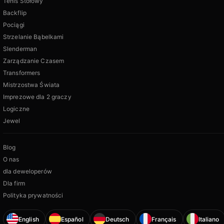
Tenis Stołowy
Backflip
Pociągi
Strzelanie Bąbelkami
Slenderman
Zarządzanie Czasem
Transformers
Mistrzostwa Świata
Imprezowe dla 2 graczy
Logiczne
Jewel
Blog
O nas
dla deweloperów
Dla firm
Polityka prywatności
English
Español
Deutsch
Français
Italiano