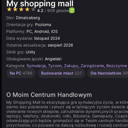
My shopping mall
★★★★★
4.2
/ 909 głosów
7
Dev:
DimaIceberg
Orientacja gry:
Pozioma
Platformy:
PC, Android, iOS
Data wydania:
listopad 2024
Ostatnia aktualizacja:
sierpień 2026
Silnik gry:
Unity
Obsługiwane języki:
Angielski
Kategoria:
Symulacja
,
Tycoon
,
Zakupy
,
Zarządzanie
,
Bezczynne
Komputerowe
Jednoosobowe
Przyrostowe
Zarządzanie
Strategiczne
Multiplayer
Indie
Unity
Na PC
4786
Budowanie miast
227
Dla Nastolatków
30
1220
online
Zasobami
5026
3571
563
5172
4125
3177
298
O Moim Centrum Handlowym
My Shopping Mall to ekscytująca gra symulacyjna życia, w kt
darmo bez pobierania i zanurz się w tętniącym życiem świecie s
otwieranie nowych sklepów, zatrudnianie dynamicznych pracown
laptopy, telefony, deskorolki, rolki, Biżuteria, Gamepady, Czapk
odwiedzających będzie gromadzić się w Twoim centrum handl
przychodów, co pozwala na dalszą rozbudowę i rozwój centrum 