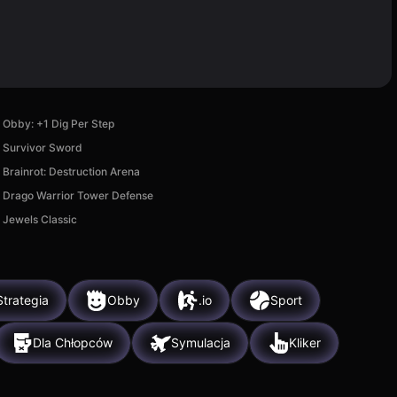
Obby: +1 Dig Per Step
Survivor Sword
Brainrot: Destruction Arena
Drago Warrior Tower Defense
Jewels Classic
Strategia
Obby
.io
Sport
Dla Chłopców
Symulacja
Kliker