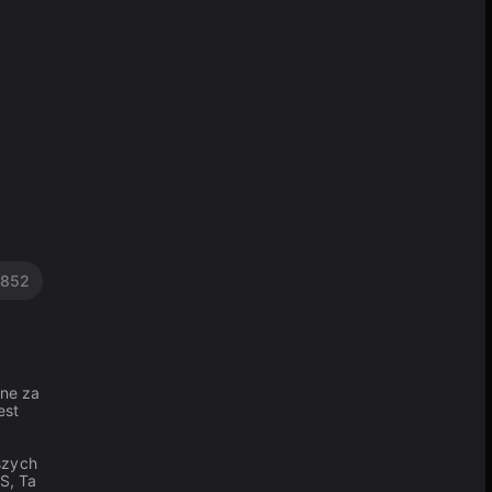
852
ine za
est
szych
S, Ta