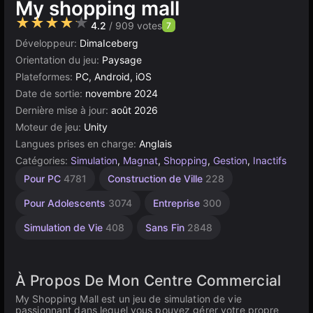
My shopping mall
★★★★★
4.2
/ 909 votes
7
Développeur:
DimaIceberg
Orientation du jeu:
Paysage
Plateformes:
PC, Android, iOS
Date de sortie:
novembre 2024
Dernière mise à jour:
août 2026
Moteur de jeu:
Unity
Langues prises en charge:
Anglais
Catégories:
Simulation
,
Magnat
,
Shopping
,
Gestion
,
Inactifs
Bureau
Indépendants
Incrémentaux
Navigateur
Unity
Haute
À 1
Gestion
Pour PC
4781
Construction de Ville
228
Joueur
Qualité
5171
en
5021
des
1218
565
Ressources
ligne
3569
4146
Pour Adolescents
3074
Entreprise
300
3174
300
Simulation de Vie
408
Sans Fin
2848
À Propos De Mon Centre Commercial
My Shopping Mall est un jeu de simulation de vie
passionnant dans lequel vous pouvez gérer votre propre