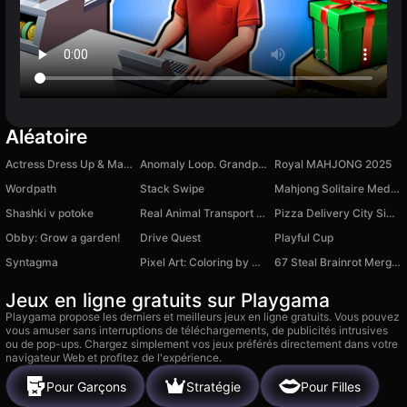
Aléatoire
Actress Dress Up & Makeover
Anomaly Loop. Grandpa in the Forest
Royal MAHJONG 2025
Wordpath
Stack Swipe
Mahjong Solitaire Meditation
Shashki v potoke
Real Animal Transport Cargo Games
Pizza Delivery City Simulator
Obby: Grow a garden!
Drive Quest
Playful Cup
Syntagma
Pixel Art: Coloring by Numbers
67 Steal Brainrot Merge Game
Jeux en ligne gratuits sur Playgama
Playgama propose les derniers et meilleurs jeux en ligne gratuits. Vous pouvez
vous amuser sans interruptions de téléchargements, de publicités intrusives
ou de pop-ups. Chargez simplement vos jeux préférés directement dans votre
navigateur Web et profitez de l'expérience.
Pour Garçons
Stratégie
Pour Filles