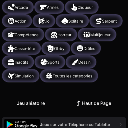
Arcade
Armes
Cliqueur
Action
.io
Solitaire
Serpent
Compétence
Horreur
Multijoueur
Casse-tête
Obby
Drôles
Inactifs
Sports
Dessin
Simulation
Toutes les catégories
Jeu aléatoire
Haut de Page
Jeux sur votre Téléphone ou Tablette