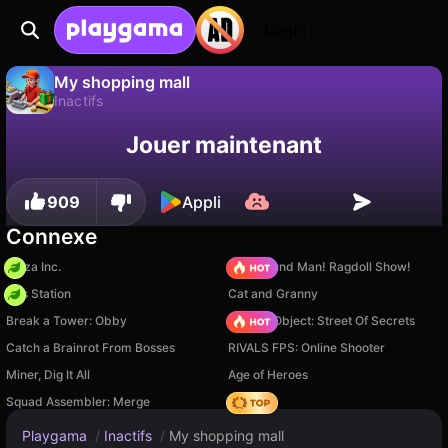
Login
My shopping mall
Inactifs
Sauvegardez la
Non
Enregistrer
My shopping mall est un jeu de inactifs gratuit par DimaIceberg. Joue-y en ligne sur Playgama.
Jouer maintenant
progression !
909
Appli
Connexe
Pizza Inc.
Playground Man! Ragdoll Show!
Gas Station
Cat and Granny
Break a Tower: Obby
Hidden Object: Street Of Secrets
Catch a Brainrot From Bosses
RIVALS FPS: Online Shooter
Miner, Dig It All
Age of Heroes
Squad Assembler: Merge
Hedgies
Playgama
/
Inactifs
/
My shopping mall