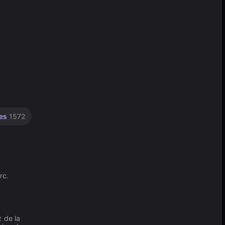
les
1572
rc.
 de la