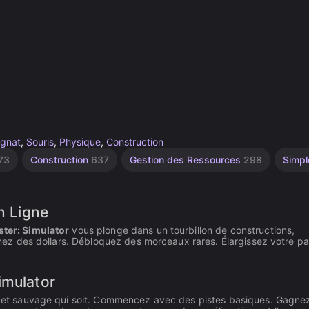
gnat
,
Souris
,
Physique
,
Construction
73
Construction
637
Gestion des Ressources
298
Simp
n Ligne
ster: Simulator
vous plonge dans un tourbillon de constructions,
Gagnez des dollars. Débloquez des morceaux rares. Élargissez votre pa
imulator
ong et sauvage qui soit. Commencez avec des pistes basiques. Gagnez