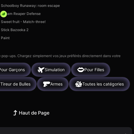
Schoolboy Runaway: room escape
Dream Reaper Defense
Sweet fruit - Match-three!
Stick Bazooka 2
Paint
 de pop-ups. Chargez simplement vos jeux préférés directement dans votre
Pour Garçons
Simulation
Pour Filles
Tireur de Bulles
Armes
Toutes les catégories
Haut de Page