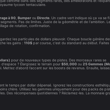
aque centime dans des segments rares, des améliorations et l'expan
 royaume tycoon tentaculaire.
rage à 90
,
Bumper
ou
Directe
. Un cadre vert indique où ça va se fi
s segments. Pas de limites. Juste de la géométrie et de l'ambition. L
lage de rotation, confirmation.
gardez les particules de dollars pleuvoir. Chaque boucle génère de
iche les gains :
110$
par course, c'est du standard au début. Faites l
llars)
pour de nouveaux types de pistes. Des morceaux rares se
d'espace ? Élargissez le terrain pour
$50,000
ou
25 Gemmes (M
l. Mettez d’abord l’accent sur les boosts de revenus. Ensuite, laissez
ent le temps par dollar dépensé. Ignorez les constructions esthétiq
la moins chère. Utilisez les gemmes uniquement pour des packs de pis
ales. Des récompenses quotidiennes ? Réclamez-les. La monnaie gra