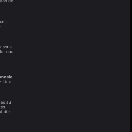
sion de
xer.
e
s sous.
e tour.
onnaie
 libre
ues au
tes
tuite