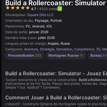
Build a Rollercoaster: Simulator
★★★★★
4.7
/ 4333 votes
3
Développeur:
Square Dino LLC
Orientation du jeu:
Paysage, Portrait
Plateformes:
PC, Android, iOS
Date de sortie:
janvier 2026
Dernière mise à jour:
juillet 2026
Langues prises en charge:
Anglais, Russe
Catégories:
Aventure
,
Stratégie
,
Simulation
,
Compétence
,
3D
,
Ma
Jeux
Personnalisation
355
Montagnes Russes
11
Bureau
51
avec
achats
in-app
112
Build a Rollercoaster: Simulator - Jouez E
Tycoon rencontre le chaos de la construction.
Build a Rollercoa
d'attractions et de fric facile. Placez des pistes. Faites-les. 
Simple ? Oui. Addictif ? Carrément.
Comment Jouer à Build a Rollercoaster: S
L'objectif : Construire l'empire de montagnes russes le plus l