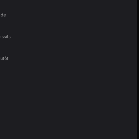
 de
assifs
utôt.