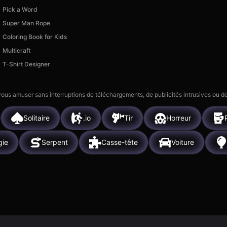
Pick a Word
Super Man Rope
Coloring Book for Kids
Multicraft
T-Shirt Designer
 vous amuser sans interruptions de téléchargements, de publicités intrusives ou
Solitaire
.io
Tir
Horreur
gie
Serpent
Casse-tête
Voiture