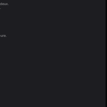
 deux.
.
eure.