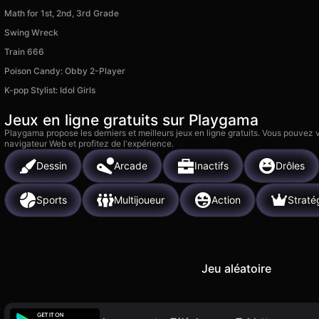
Math for 1st, 2nd, 3rd Grade
Swing Wreck
Train 666
Poison Candy: Obby 2-Player
K-pop Stylist: Idol Girls
Jeux en ligne gratuits sur Playgama
Playgama propose les derniers et meilleurs jeux en ligne gratuits. Vous pouvez
navigateur Web et profitez de l'expérience.
Dessin
Arcade
Inactifs
Drôles
Sports
Multijoueur
Action
Straté
Jeu aléatoire