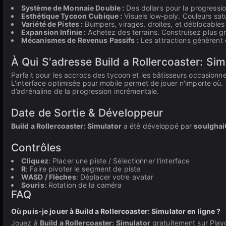
Système de Monnaie Double :
Des dollars pour la progressi
Esthétique Tycoon Cubique :
Visuels low-poly. Couleurs sat
Variété de Pistes :
Bumpers, virages, droites, et déblocables
Expansion Infinie :
Achetez des terrains. Construisez plus gra
Mécanismes de Revenus Passifs :
Les attractions génèrent 
À Qui S'adresse Build a Rollercoaster: Sim
Parfait pour les accrocs des tycoon et les bâtisseurs occasionn
L'interface optimisée pour mobile permet de jouer n'importe où. L
d’adrénaline de la progression incrémentale.
Date de Sortie & Développeur
Build a Rollercoaster: Simulator
a été développé par
soulgha
Contrôles
Cliquez
: Placer une piste / Sélectionner l'interface
R
: Faire pivoter le segment de piste
WASD / Flèches
: Déplacer votre avatar
Souris
: Rotation de la caméra
FAQ
Où puis-je jouer à Build a Rollercoaster: Simulator en ligne ?
Jouez à
Build a Rollercoaster: Simulator
gratuitement sur Playg