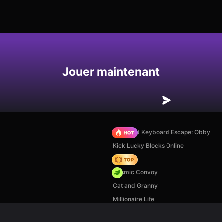
Enregistrer
Jouer maintenant
+1 Speed Keyboard Escape: Obby
Kick Lucky Blocks Online
Hedgies
Cosmic Convoy
Cat and Granny
Millionaire Life