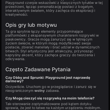
Playground czerpie wskazówki z klasycznych tytułów w tej
przestrzeni, łącząc personalizację postaci z bogatym,
interaktywnym światem, który zachęca do eksploracji i
kreatywności.
Opis gry lub motywu
Ta gra sprytnie łączy elementy przypominające
platformówki z ekspansywnym charakterem rozgrywki w
piaskownicy. Gracze mogą zanurzyć się w tętniącym
życiem świecie, w którym mogą modyfikować swoje
postacie, zbierać materiały i brać udział w dynamicznych
bitwach. Styl artystyczny jest atrakcyjny, przynosząc
kapryśny akcent, który zachęca graczy do tworzenia i
odkrywania.
Często Zadawane Pytania
Czy Obby and Sprunki: Playground jest naprawdę
darmowy?
Oczywiście. Uruchom go w przeglądarce i zanurz się w
nieograniczonym
wolny
zabawa.
Czy Mogę cieszyć się rozgrywką na moim telefonie?
Tak-sterowanie zoptymalizowane pod kątem dotyku
sprawia, że jest to łatwe na każdym urządzeniu mobilnym.