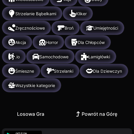
Strzelanie Bąbelkami
Kliker
Zręcznościowe
Broń
Umiejętności
Akcja
Horror
Dla Chłopców
.io
Samochodowe
Łamigłówki
Śmieszne
Strzelanki
Dla Dziewczyn
Wszystkie kategorie
Losowa Gra
Powrót na Górę