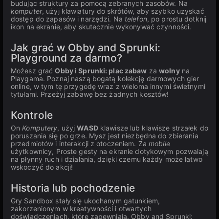
budując struktury za pomocą zebranych zasobów. Na
komputer
, użyj klawiatury do skrótów, aby szybko uzyskać
dostęp do zapasów i narzędzi. Na
telefon
, po prostu dotknij
ikon na ekranie, aby skutecznie wykonywać czynności.
Jak grać w Obby and Sprunki:
Playground za darmo?
Możesz grać
Obby i Sprunki: plac zabaw
za
wolny
na
Playgama. Poznaj naszą bogatą kolekcję darmowych gier
online, w tym tę przygodę wraz z wieloma innymi świetnymi
tytułami. Przeżyj zabawę bez żadnych kosztów!
Kontrole
On
Komputery
, użyj
WASD
klawisze lub klawisze strzałek do
poruszania się po grze. Mysz jest niezbędna do zbierania
przedmiotów i interakcji z otoczeniem. Za
mobile
użytkownicy, Proste gesty na ekranie dotykowym pozwalają
na płynny ruch i działania, dzięki czemu każdy może łatwo
wskoczyć do akcji!
Historia lub pochodzenie
Gry Sandbox stały się ukochanym gatunkiem,
zakorzenionym w kreatywności i otwartych
doświadczeniach, które zapewniają. Obby and Sprunki: