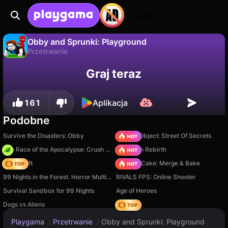
Login
Obby and Sprunki: Playground
Przetrwanie
Nie
Zapisz
Zapisz postępy!
Obby and Sprunki: Playground to darmowa gra przetrwanie od DimaIceberg. Zagraj online na Playgama.
Graj teraz
161
Aplikacja
Podobne
Survive the Disasters: Obby
Hidden Object: Street Of Secrets
The Race of the Apocalypse: Crush the Zombies!
Stickman Rebirth
Trap Craft
Piece of Cake: Merge & Bake
99 Nights in the Forest. Horror Multiplayer
RIVALS FPS: Online Shooter
Survival Sandbox for 99 Nights
Age of Heroes
Dogs vs Aliens
Hedgies
Playgama
/
Przetrwanie
/
Obby and Sprunki: Playground