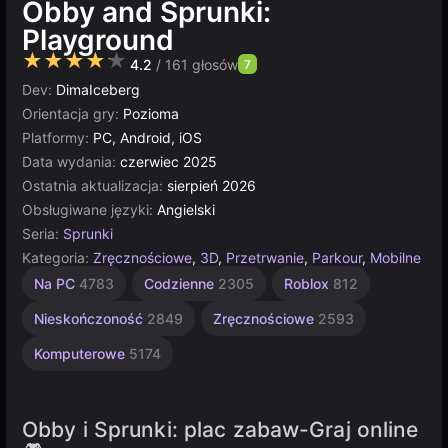
Obby and Sprunki:
Playground
★★★★★
4.2
/ 161 głosów
7
Dev:
DimaIceberg
Orientacja gry:
Pozioma
Platformy:
PC, Android, iOS
Data wydania:
czerwiec 2025
Ostatnia aktualizacja:
sierpień 2026
Obsługiwane języki:
Angielski
Seria:
Sprunki
Kategoria:
Zręcznościowe
,
3D
,
Przetrwanie
,
Parkour
,
Mobilne
Sandbox
Multiplayer
Unity
Na PC
4783
Codzienne
2305
Roblox
812
online
414
5024
3175
Nieskończoność
2849
Zręcznościowe
2593
Komputerowe
5174
Obby i Sprunki: plac zabaw-Graj online