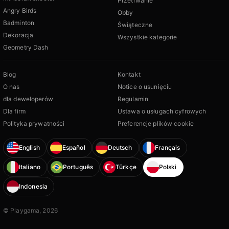
Przetrwanie
Angry Birds
Obby
Badminton
Świąteczne
Dekoracja
Wszystkie kategorie
Geometry Dash
Blog
Kontakt
O nas
Notice o usunięciu
dla deweloperów
Regulamin
Dla firm
Ustawa o usługach cyfrowych
Polityka prywatności
Preferencje plików cookie
English
Español
Deutsch
Français
Italiano
Português
Türkçe
Polski
Indonesia
© Playgama, 2026