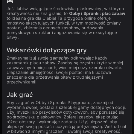
🎮
Jeśli lubisz wciągające środowiska piaskownicy, w których
kreatywność nie zna granic, to
Obby i Sprunki: plac zabaw
to idealna gra dla Ciebie! Ta przygoda online oferuje
mnóstwo ekscytujących funkcji, w tym możliwość zmiany
postaci, zbierania cennych zasobów, budowania
pomysłowych struktur i angażowania się w ekscytujące
bitwy.
Wskazówki dotyczące gry
Zmaksymalizuj swoje
gameplay
odkrywając każdy
zakamarek placu zabaw. Zasoby są często ukryte w mniej
zauważalnych miejscach, więc miej oczy szeroko otwarte.
Ulepszanie umiejętności swojej postaci ma kluczowe
znaczenie dla przetrwania bitew z trudniejszymi
przeciwnikami!
Jak grać
Aby zagrać w Obby i Sprunki: Playground, zacznij od
wybrania swojej postaci z szerokiej gamy dostępnych opcji.
Użyj myszki lub przycisków dotykowych, aby poruszać się
po środowisku piaskownicy. Zbieraj zasoby, eksplorując
różne obszary i wykonując zadania. Użyj ulepszeń, aby
ulepszyć swoją postać i uczynić ją potężniejszą. Weź udział
w bitwach z innymi graczami i uwolnij swoją kreatywność,