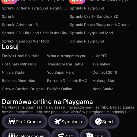
Sprunki Action Playground: Ragdoll Sandbox
Sprunki Playground
Sprunki
Sprunki Craft - Sandbox 3D
Sprunki Adventure 3
Sprunki Phase Playground: Create Sprunki and Music
Sprunki 3D: Hide and Seek in the City
Sprunki Playground Mod
Sprunki Sandbox War Mod
Domino Playground
Losuj
Emily's Hotel Solitaire
What a strongman you are | Robbie
JUMPER
Hot Chats with Girls
Transform Car Battle
Tile Valley
Ninja's Blade
You Super Hero
Connect 2048
Balloons Rhombics
Extreme Descent: BMG!
Makeup Star
Grow a Garden: Original
EvoWar Online
Neon Snake
Darmówa online na Playgama
Na Playgama ogarniasz najświeższe i najlepsze gierki za friko. Bez ściągania,
bez nachalnych reklam, bez pop-upów. Wrzuć w przeglądarkę i odpalaj fun!
Dla 2 Graczy
Symulacja
Sport
Wieloosobowe
Wąż
Obby