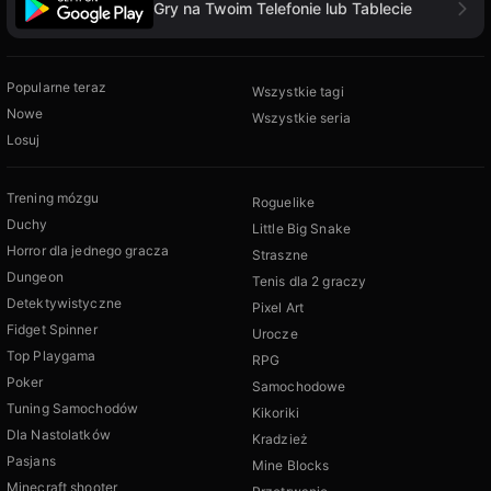
Gry na Twoim Telefonie lub Tablecie
Popularne teraz
Wszystkie tagi
Nowe
Wszystkie seria
Losuj
Trening mózgu
Roguelike
Duchy
Little Big Snake
Horror dla jednego gracza
Straszne
Dungeon
Tenis dla 2 graczy
Detektywistyczne
Pixel Art
Fidget Spinner
Urocze
Top Playgama
RPG
Poker
Samochodowe
Tuning Samochodów
Kikoriki
Dla Nastolatków
Kradzież
Pasjans
Mine Blocks
Minecraft shooter