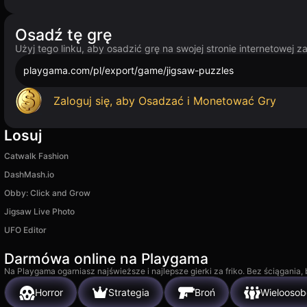
Osadź tę grę
Użyj tego linku, aby osadzić grę na swojej stronie internetowej 
playgama.com/pl/export/game/jigsaw-puzzles
Zaloguj się, aby Osadzać i Monetować Gry
Losuj
Catwalk Fashion
DashMash.io
Obby: Click and Grow
Jigsaw Live Photo
UFO Editor
Darmówa online na Playgama
Na Playgama ogarniasz najświeższe i najlepsze gierki za friko. Bez ściągania
Horror
Strategia
Broń
Wielooso