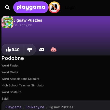
Login
Jigsaw Puzzles
Edukacyjne
Jigsaw Puzzles to darmowa gra edukacyjne od Drivix Games. Zagraj online na Playgama.
Nie
Zapisz
Zapisz postępy!
940
Podobne
Word Finder
Word Cross
Word Associations Solitaire
High School Teacher Simulator
Word Solitaire
Baldi
Playgama
/
Edukacyjne
/
Jigsaw Puzzles