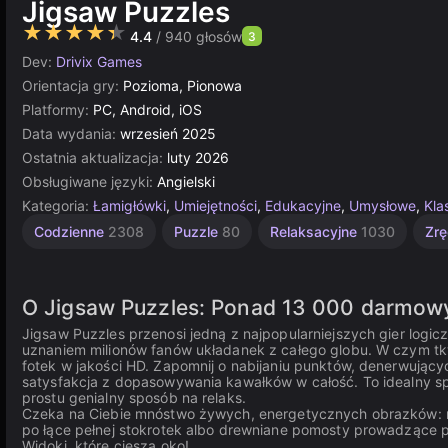
Jigsaw Puzzles
★★★★★
4.4
/ 940 głosów
3
Dev:
Drivix Games
Orientacja gry:
Pozioma, Pionowa
Platformy:
PC, Android, iOS
Data wydania:
wrzesień 2025
Ostatnia aktualizacja:
luty 2026
Obsługiwane języki:
Angielski
Kategoria:
Łamigłówki
,
Umiejętności
,
Edukacyjne
,
Umysłowe
,
Kla
Codzienne
2308
Puzzle
80
Relaksacyjne
1030
Zr
O Jigsaw Puzzles: Ponad 13 000 darmow
Jigsaw Puzzles przenosi jedną z najpopularniejszych gier logic
uznaniem milionów fanów układanek z całego globu. W czym tk
fotek w jakości HD. Zapomnij o nabijaniu punktów, denerwujący
satysfakcja z dopasowywania kawałków w całość. To idealny spos
prostu genialny sposób na relaks.
Czeka na Ciebie mnóstwo żywych, energetycznych obrazków: m
po łące pełnej stokrotek albo drewniane pomosty prowadzące 
Widoki, które cieszą oko!