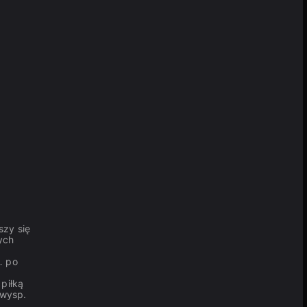
szy się
ych
… po
piłką
 wysp.