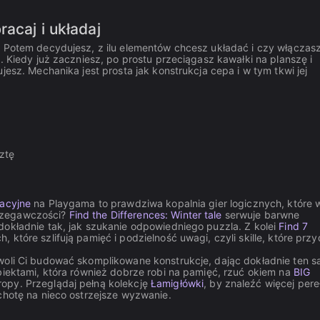
acaj i układaj
. Potem decydujesz, z ilu elementów chcesz układać i czy włączas
. Kiedy już zaczniesz, po prostu przeciągasz kawałki na planszę i
jesz. Mechanika jest prosta jak konstrukcja cepa i w tym tkwi jej
ztę
acyjne
na Playgama to prawdziwa kopalnia gier logicznych, które 
trzegawczości?
Find the Differences: Winter tale
serwuje barwne
dokładnie tak, jak szukanie odpowiedniego puzzla. Z kolei
Find 7
które szlifują pamięć i podzielność uwagi, czyli skille, które prz
oli Ci budować skomplikowane konstrukcje, dając dokładnie ten 
biektami, która również dobrze robi na pamięć, rzuć okiem na
BIG
opy. Przeglądaj pełną kolekcję
Łamigłówki
, by znaleźć więcej pere
ochotę na nieco ostrzejsze wyzwanie.