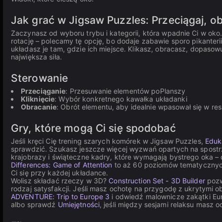
Jak grać w Jigsaw Puzzles: Przeciągaj, obr
Zaczynasz od wyboru trybu i kategorii, która wpadnie Ci w oko
rotację – polecamy tę opcję, bo dodaje zabawie sporo pikanterii
układasz je tam, gdzie ich miejsce. Klikasz, obracasz, dopasowu
największa siła.
Sterowanie
Przeciąganie
: Przesuwanie elementów poPlanszy
Kliknięcie
: Wybór konkretnego kawałka układanki
Obracanie
: Obrót elementu, aby idealnie wpasował się w res
Gry, które mogą Ci się spodobać
Jeśli kręci Cię trening szarych komórek w Jigsaw Puzzles,
Eduk
sprawdzić. Szukasz jeszcze więcej wyzwań opartych na spos
krajobrazy i świąteczne kadry, które wymagają bystrego oka – 
Differences: Game of Attention
to aż 60 poziomów tematycznych, 
Ci się przy każdej układance.
Wolisz składać rzeczy w 3D?
Construction Set - 3D Builder
pozw
rodzaj satysfakcji. Jeśli masz ochotę na przygodę z ukrytymi o
ADVENTURE: Trip to Europe 3
i odwiedź malownicze zakątki Eur
albo sprawdź
Umiejętności
, jeśli między sesjami relaksu masz 