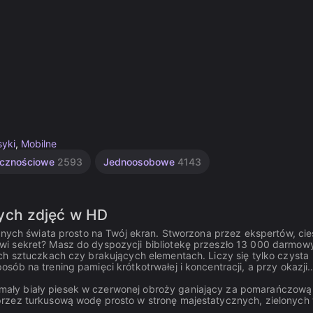
syki
,
Mobilne
ęcznościowe
2593
Jednoosobowe
4143
ych zdjęć w HD
znych świata prosto na Twój ekran. Stworzona przez ekspertów, cie
wi sekret? Masz do dyspozycji bibliotekę przeszło 13 000 darmow
ch sztuczkach czy brakujących elementach. Liczy się tylko czysta
ób na trening pamięci krótkotrwałej i koncentracji, a przy okazji
ały biały piesek w czerwonej obroży ganiający za pomarańczową 
przez turkusową wodę prosto w stronę majestatycznych, zielonych