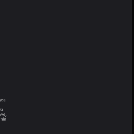
ącą
ki
wej.
łnia