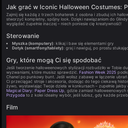
Jak grać w Iconic Halloween Costumes: Pr
Zajmij się każdą z trzech bohaterek z osobna i zbuduj ich hall
stworzyć kompletny, spójny look. Dzięki nawiązaniom do Glindy
wyglądać zupełnie inaczej – niech poniesie cię kreatywność!
Sterowanie
Myszka (komputery)
: klikaj i baw się elementami gry
Dotyk (smartfony/tablety)
: graj i nawiguj, po prostu stukaj
Gry, które mogą Ci się spodobać
Jeśli tworzenie halloweenowych stylizacji rozbudziło w Tobie dus
wyzwaniami, które musisz sprawdzić.
Fashion Week 2025
podkr
Chanel po punkowy bunt. Jeśli wolisz zabawę w łączenie ubrań
Ci przeciągać stroje i akcesoria, dodając do tego ciekawą histo
żywo, wystawiając Twoje dzieła w konkursach – zupełnie jakby
Magical Diary: Paper Dress Up
, gdzie zamiast halloweenowych s
Przygoda
to z kolei idealny wybór, jeśli lubisz, gdy każde przeb
Film