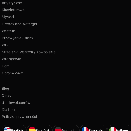
Artystyczne
Klawiaturowe
Myszki
Fireboy and Watergirl
Western
Przewijanie Strony
Wilk
Strzelanki Western / Kowbojskie
Wikingowie
Dom
Obrona Wież
Blog
O nas
dla deweloperów
Dla firm
Polityka prywatności
English
Español
Deutsch
Français
Italiano