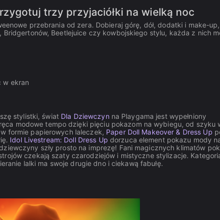
zygotuj trzy przyjaciółki na wielką noc
oweenowe przebrania od zera. Dobieraj górę, dół, dodatki i make-up
, Bridgertonów, Beetlejuice czy kowbojskiego stylu, każda z nich 
ąc w ekran
zę stylistki, świat
Dla Dziewczyn
na Playgama jest wypełniony
ęca modowe tempo dzięki pięciu pokazom na wybiegu, od szyku w
 w formie papierowych laleczek,
Paper Doll Makeover & Dress Up
p
rię.
Idol Livestream: Doll Dress Up
dorzuca element pokazu mody n
 dziewczyny szły prosto na imprezę! Fani magicznych klimatów po
trojów czekają szaty czarodziejów i mistyczne stylizacje. Kategori
ieranie lalki ma swoje drugie dno i ciekawą fabułę.