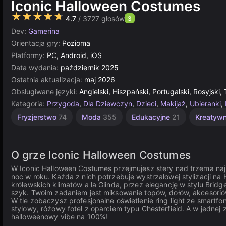
Iconic Halloween Costumes
★★★★★
4.7
/ 3727 głosów
3
Dev:
Gamerina
Orientacja gry:
Pozioma
Platformy:
PC, Android, iOS
Data wydania:
październik 2025
Ostatnia aktualizacja:
maj 2026
Obsługiwane języki:
Angielski, Hiszpański, Portugalski, Rosyjski, 
Kategoria:
Przygoda
,
Dla Dziewczyn
,
Dzieci
,
Makijaż
,
Ubieranki
,
Fryzjerstwo
74
Moda
355
Edukacyjne
21
Kreatyw
O grze Iconic Halloween Costumes
W Iconic Halloween Costumes przejmujesz stery nad trzema najl
noc w roku. Każda z nich potrzebuje wystrzałowej stylizacji na H
królewskich klimatów a la Glinda, przez elegancję w stylu Brid
szyk. Twoim zadaniem jest miksowanie topów, dołów, akcesorió
W tle zobaczysz profesjonalne oświetlenie ring light ze smartfo
stylowy, różowy fotel z oparciem typu Chesterfield. A w jednej 
halloweenowy vibe na 100%!