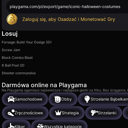
playgama.com/pl/export/game/iconic-halloween-costumes
Zaloguj się, aby Osadzać i Monetować Gry
Losuj
Forsage: Build Your Dodge 3D!
Screw Jam
Block Combo Blast
8 Ball Pool 3D
Shooter commandos
Darmówa online na Playgama
Na Playgama ogarniasz najświeższe i najlepsze gierki za friko. Bez ściągania
Samochodowe
Obby
Strzelanie Bąbelkam
Zręcznościowe
Strategia
Strzelanki
Kliker
Wszystkie kategorie