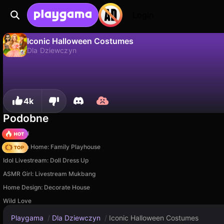
Login
Iconic Halloween Costumes
Dla Dziewczyn
Nie
Zapisz
Zapisz postępy!
Iconic Halloween Costumes to darmowa gra dla dziewczyn od Gamerina. Zagraj online na Playgama.
4k
Podobne
TB World
My Town Home: Family Playhouse
Idol Livestream: Doll Dress Up
ASMR Girl: Livestream Mukbang
Home Design: Decorate House
Wild Love
Playgama
/
Dla Dziewczyn
/
Iconic Halloween Costumes