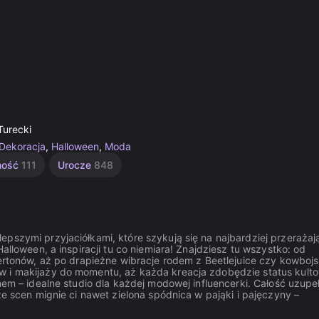
Turecki
Dekoracja
,
Halloween
,
Moda
ność
111
Urocze
848
epszymi przyjaciółkami, które szykują się na najbardziej przerażaj
alloween, a inspiracji tu co niemiara! Znajdziesz tu wszystko: od
gertonów, aż po drapieżne wibracje rodem z Beetlejuice czy kowbojs
w i makijaży do momentu, aż każda kreacja zdobędzie status kulto
nem – idealne studio dla każdej modowej influencerki. Całość uzupe
ze scen mignie ci nawet zielona spódnica w pająki i pajęczyny –