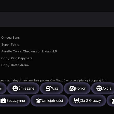
Omega Sans
Super Tetris
Assetto Corsa: Checkers on Lixiang L9
Obby: King Capybara
Obby: Battle Arena
, bez nachalnych reklam, bez pop-upów. Wrzuć w przeglądarkę i odpalaj fun!
i
Śmieszne
Wąż
Horror
Akcja
Bezczynne
Umiejętności
Dla 2 Graczy