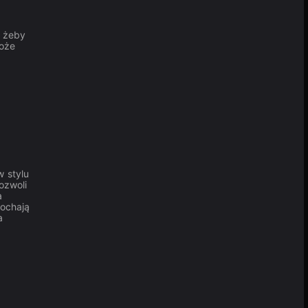
, żeby
może
 stylu
ozwoli
a
kochają
a