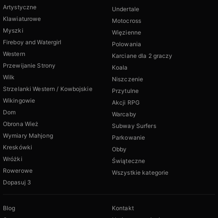
Artystyczne
Undertale
Klawiaturowe
Motocross
Myszki
Więzienne
Fireboy and Watergirl
Polowania
Western
Karciane dla 2 graczy
Przewijanie Strony
Koala
Wilk
Niszczenie
Strzelanki Western / Kowbojskie
Przytulne
Wikingowie
Akcji RPG
Dom
Warcaby
Obrona Wież
Subway Surfers
Wymiary Mahjong
Parkowanie
Kreskówki
Obby
Wróżki
Świąteczne
Rowerowe
Wszystkie kategorie
Dopasuj 3
Blog
Kontakt