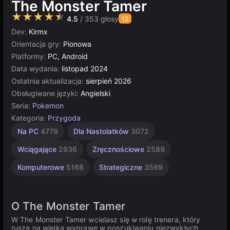
The Monster Tamer
★★★★★
4.5
/ 353 głosy
12
Dev:
Kirmx
Orientacja gry:
Pionowa
Platformy:
PC, Android
Data wydania:
listopad 2024
Ostatnia aktualizacja:
sierpień 2026
Obsługiwane języki:
Angielski
Seria:
Pokemon
Kategoria:
Przygoda
Multiplayer
Na PC
4779
Dla Nastolatków
3072
5019
Wciągające
2936
Zręcznościowe
2589
Komputerowe
5168
Strategiczne
3569
O The Monster Tamer
W The Monster Tamer wcielasz się w rolę trenera, który
rusza na wielką wyprawę w poszukiwaniu niezwykłych