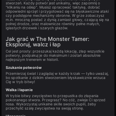
stworzeń. Każdy potwór jest unikalny, więc zapomnij o
"klikaniu na oślep". Musisz opracować taktykę, dobrać
odpowiedni sprzęt i przygotować się na błyskawiczne ataki
czy podstępne mechanizmy obronne. W grze zobaczysz
m.in. mroczną postać z dynią zamiast głowy, czającą się na
polnej drodze, oraz malownicze równiny pełne małych,
iglastych drzewek i szarych głazów.
Jak grać w The Monster Tamer:
Eksploruj, walcz i łap
Cel jest prosty: przeszukaj każdą lokację, złap wszystkie
potwory, podpakuj je do maksimum i zostań absolutnie
najlepszym trenerem w historii.
Szukanie potworów
Przemierzaj świat i zaglądaj w każdy krzak — tylko uważaj,
bo spotkanie z dzikim stworzeniem błyskawicznie wrzuca
Cię w tryb bitwy!
Walka i łapanie
W trybie bitwy zwycięstwo to przepustka do złapania
pokonanego stwora. Przegrasz? No cóż, zwieje Ci sprzed
nosa. Wykorzystaj unikalne skille swoich pupili, żeby
przechylić szalę zwycięstwa na swoją stronę.