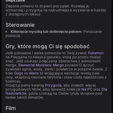
Ulepszanie
Złapane potwory to dopiero początek. Rozwijaj je,
wzmacniaj i przygotuj na najtrudniejsze wyzwania w każdej
z dostępnych lokacji.
Sterowanie
Kliknięcie myszką lub dotknięcie palcem
: Poruszanie
postacią
Gry, które mogą Ci się spodobać
Jeśli polowanie i walka potworów to Twój żywioł,
Pokemon
na Playgama to klasyka gatunku, którą po prostu musisz
znać. Jeśli szukasz połączenia zbieractwa z elementami
merge,
Elemental Monsters: Merge
pozwoli Ci łączyć
żywiołaki ognia, wody, ziemi i powietrza w potężne bestie. Z
kolei
Dogs vs Aliens
to wciągająca ewolucja: leveluj psie
rasy, eksploruj nieznane terytoria i staw czoła najeźdźcom z
kosmosu.
Przejrzyj pełny katalog
Przygoda
, aby znaleźć więcej
przygodowych hitów, albo sprawdź kolekcje
Na PC
oraz
Dla
Nastolatków
, gdzie czekają na Ciebie tytuły skrojone pod
fanów takich klimatów.
Film