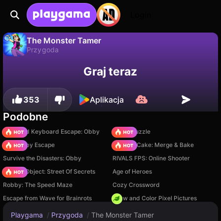
Login
The Monster Tamer
Przygoda
The Monster Tamer to darmowa gra przygoda od Kirmx. Zagraj online na Playgama.
Nie
Zapisz
Zapisz postępy!
Graj teraz
353
Aplikacja
Podobne
+1 Speed Keyboard Escape: Obby
Arrow Puzzle
Your Obby Escape
Piece of Cake: Merge & Bake
Survive the Disasters: Obby
RIVALS FPS: Online Shooter
Hidden Object: Street Of Secrets
Age of Heroes
Robby: The Speed Maze
Cozy Crossword
Escape from Wave for Brainrots
Draw and Color Pixel Pictures
Playgama
/
Przygoda
/
The Monster Tamer