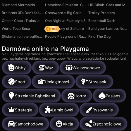
Diamond Mermaids
Homeless Simulator: Get Rich
Hill Climb: Cars and Motorcycles
Brainrots 3D: Don't fall down!
Crosswords: Big Collection
Trolley Problem
Choo - Choo : Trains.io
One Night at Flumpty's 3
Basketball Dash
World Toca Boca
Magic Story of Solitaire
Build your Lambo: New Year
Stickman on the battlefield
People Playground! Ragdoll Arena!
Find The Dog
Darmówa online na Playgama
Na Playgama ogarniasz najświeższe i najlepsze gierki za friko. Bez ściągania,
bez nachalnych reklam, bez pop-upów. Wrzuć w przeglądarkę i odpalaj fun!
Obby
Wąż
Wieloosobowe
Sport
Umiejętności
Strzelanki
Strzelanie Bąbelkami
Horror
Pasjans
Strategia
Łamigłówki
Rysowanie
Samochodowe
Akcja
Zręcznościowe