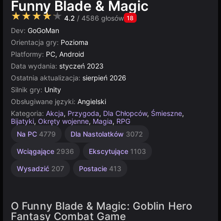
Funny Blade & Magic
★★★★★
4.2
/ 4586 głosów
18
Dev:
GoGoMan
Orientacja gry:
Pozioma
Platformy:
PC, Android
Data wydania:
styczeń 2023
Ostatnia aktualizacja:
sierpień 2026
Silnik gry:
Unity
Obsługiwane języki:
Angielski
Kategoria:
Akcja
,
Przygoda
,
Dla Chłopców
,
Śmieszne
,
Bijatyki
,
Okręty wojenne
,
Magia
,
RPG
Średniowiecze
Nieskończoność
Zręcznościowe
Komputerowe
Jednoosobowe
Strategiczne
Rosyjskie
Multiplayer
Przygodowe
Akcji
Unity
Na PC
4779
Dla Nastolatków
3072
online
RPG
Akcji
1796
5019
3569
5168
2589
4147
2845
84
255
3172
46
Wciągające
2936
Ekscytujące
1103
Wysadzić
207
Postacie
413
O Funny Blade & Magic: Goblin Hero
Fantasy Combat Game