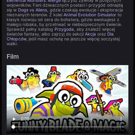
Elemental Monsters: Merge
łączysz żywioły w potężnych
wojowników. Fani dziwacznych postaci i przygód odnajdą
się w
Dogs vs Aliens
, gdzie czekają ewolucje i eksploracja
nieznanych terenów. Z kolei
Animal Evolution Simulator
to
klasyk rozwoju od zera do bohatera, gdzie ewoluujesz z
małego robaka, by przetrwać w niebezpiecznym świecie.
Sprawdź pełny katalog
Przygoda
, aby znaleźć więcej
światów fantasy, albo zajrzyj do sekcji
Akcja
oraz
Dla
Chłopców
, jeśli masz ochotę na jeszcze więcej soczystej
walki.
Film