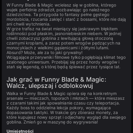
W Funny Blade & Magic wcielasz się w goblina, którego
wujek perfidnie zdradził, pozbawiając go należnego
dziedzictwa. Ta przygoda to fantasy pełne gęstego
mordobicia, rzucania zaklęć i starć z bossami, które nie dają
ani chwili wytchnienia.
W grze trafisz na świat mieniący się jaskrawym błękitem
roślinności pod płaskim, jasnoniebieskim niebem. W jednej
chwili zobaczysz goblina z lewitującą głową otoczoną
czarnymi kroplami, a zaraz potem wrogów pędzących na
monocyklach z wielkimi gąsienicami i żółtymi lufami.
Absurd? Może, ale za to jaki grywalny!
Wciągające przerywniki filmowe tylko pogłębiają klimat tego
szalonego uniwersum. Przebijaj się przez hordy wrogów i
stań się legendą, o której będą śpiewać przez tysiące lat.
Jak grać w Funny Blade & Magic:
Walcz, ulepszaj i odblokowuj
Walka w Funny Blade & Magic opiera się na konkretnym
arsenale — mieczach, toporach i młotach — które mieszasz
z czarami takimi jak spowalnianie czasu czy teleportacja.
Każdy boss to oddzielna lekcja pokory, wymagająca
dopasowania taktyki. W trakcie gry zbierasz monety, za
które kupujesz nowy sprzęt i odjechany wygląd dla swojego
goblina. Zmień go w maszynę do wygrywania!
Umiejętności