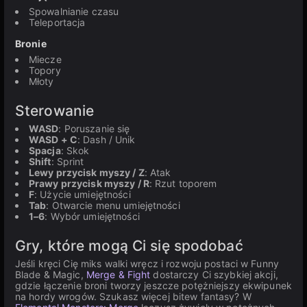
Spowalnianie czasu
Teleportacja
Bronie
Miecze
Topory
Młoty
Sterowanie
WASD
: Poruszanie się
WASD + C
: Dash / Unik
Spacja
: Skok
Shift
: Sprint
Lewy przycisk myszy / Z
: Atak
Prawy przycisk myszy / R
: Rzut toporem
F
: Użycie umiejętności
Tab
: Otwarcie menu umiejętności
1–6
: Wybór umiejętności
Gry, które mogą Ci się spodobać
Jeśli kręci Cię miks walki wręcz i rozwoju postaci w Funny
Blade & Magic,
Merge & Fight
dostarczy Ci szybkiej akcji,
gdzie łączenie broni tworzy jeszcze potężniejszy ekwipunek
na hordy wrogów. Szukasz więcej bitew fantasy? W