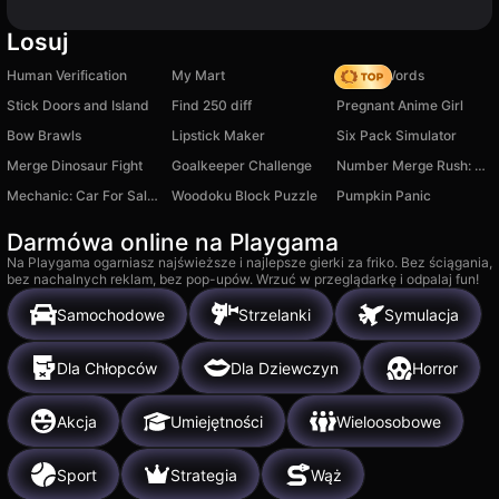
Losuj
Human Verification
My Mart
Simple Words
Stick Doors and Island
Find 250 diff
Pregnant Anime Girl
Bow Brawls
Lipstick Maker
Six Pack Simulator
Merge Dinosaur Fight
Goalkeeper Challenge
Number Merge Rush: 2048 Run
Mechanic: Car For Sale 3D!
Woodoku Block Puzzle
Pumpkin Panic
Darmówa online na Playgama
Na Playgama ogarniasz najświeższe i najlepsze gierki za friko. Bez ściągania,
bez nachalnych reklam, bez pop-upów. Wrzuć w przeglądarkę i odpalaj fun!
Samochodowe
Strzelanki
Symulacja
Dla Chłopców
Dla Dziewczyn
Horror
Akcja
Umiejętności
Wieloosobowe
Sport
Strategia
Wąż