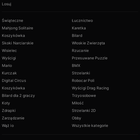
Losuj
Świąteczne
Łucznictwo
Mahjong Solitaire
Karetka
Koszykówka
Bilard
Skoki Narciarskie
Włoskie Zwierzęta
Wisielec
Rzucanie
Wyścigi
Przesuwane Puzzle
Mario
BMX
Kurczak
Strzelanki
Digital Circus
Robocar Poli
Koszykówka
Wyścigi Drag Racing
Bilard dla 2 graczy
Trzyosobowe
Koty
Miłość
Zdrapki
Strzelanki 2D
Zarządzanie
Obby
Wąż io
Wszystkie kategorie