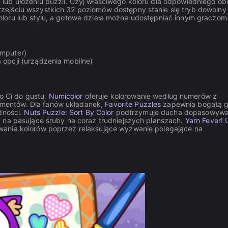
lub ułożeniu puzzli. Użyj właściwego koloru dla odpowiedniego ob
zejściu wszystkich 32 poziomów dostępny stanie się tryb dowoln
loru lub stylu, a gotowe dzieła można udostępniać innym graczom
omputer)
 opcji (urządzenia mobilne)
ło Ci do gustu.
Numicolor
oferuje kolorowanie według numerów z
mentów. Dla fanów układanek,
Favorite Puzzles
zapewnia bogatą g
dności.
Nuts Puzzle: Sort By Color
podtrzymuje ducha dopasowywa
k na pasujące śruby na coraz trudniejszych planszach.
Yarn Fever! 
wania kolorów poprzez relaksujące wyzwanie polegające na