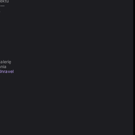
iektu
y —
.
alerię
nia
Unravel