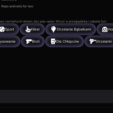
Repo androids for two
, bez nachalnych reklam, bez pop-upów. Wrzuć w przeglądarkę i odpalaj fun!
Sport
Kliker
Strzelanie Bąbelkami
Hor
ysowanie
Broń
Dla Chłopców
Strzelanki