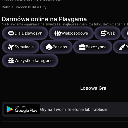
Robbie: Tycoon Build a City
Darmówa online na Playgama
Na Playgama ogarniasz najświeższe i najlepsze gierki za friko. Bez ściągania
Dla Dziewczyn
Wieloosobowe
Wąż
Symulacja
Pasjans
Bezczynne
R
Wszystkie kategorie
Losowa Gra
Gry na Twoim Telefonie lub Tablecie