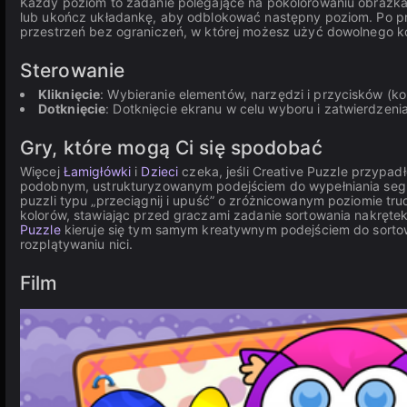
Każdy poziom to zadanie polegające na pokolorowaniu obrazka 
lub ukończ układankę, aby odblokować następny poziom. Po pr
przestrzeń bez ograniczeń, w której możesz użyć dowolnego ko
Sterowanie
Kliknięcie
: Wybieranie elementów, narzędzi i przycisków (k
Dotknięcie
: Dotknięcie ekranu w celu wyboru i zatwierdzenia
Gry, które mogą Ci się spodobać
Więcej
Łamigłówki
i
Dzieci
czeka, jeśli Creative Puzzle przypad
podobnym, ustrukturyzowanym podejściem do wypełniania seg
puzzli typu „przeciągnij i upuść” o zróżnicowanym poziomie tru
kolorów, stawiając przed graczami zadanie sortowania nakręte
Puzzle
kieruje się tym samym kreatywnym podejściem do sorto
rozplątywaniu nici.
Film