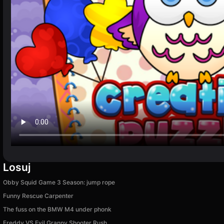
Losuj
Obby Squid Game 3 Season: jump rope
Funny Rescue Carpenter
The fuss on the BMW M4 under phonk
Freddy VS Evil Granny Shooter Rush