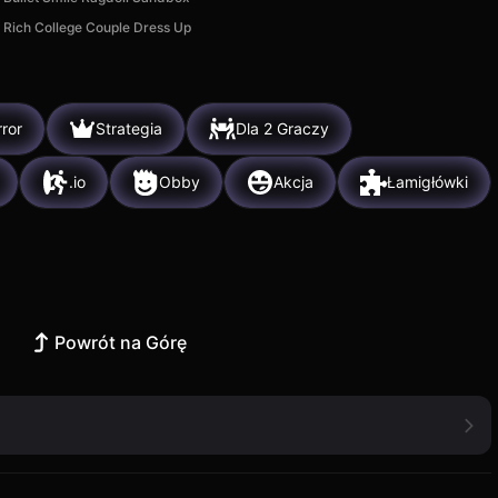
Rich College Couple Dress Up
ror
Strategia
Dla 2 Graczy
.io
Obby
Akcja
Łamigłówki
Powrót na Górę