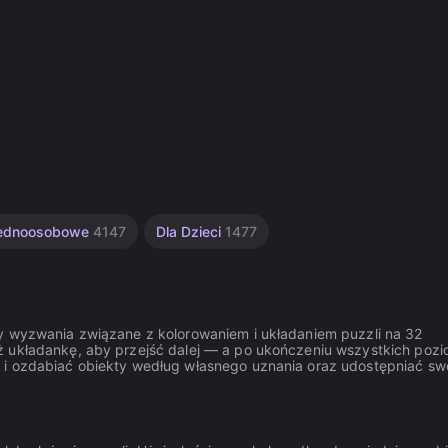
ednoosobowe
4147
Dla Dzieci
1477
zy wyzwania związane z kolorowaniem i układaniem puzzli na 32
ż układankę, aby przejść dalej — a po ukończeniu wszystkich poz
 i ozdabiać obiekty według własnego uznania oraz udostępniać sw