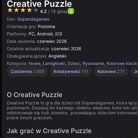
Creative Puzzle
★★★★★
4.2
/ 74 głosy
3
Dev:
Gopandagames
Orientacja gry:
Pozioma
Platformy:
PC, Android, iOS
Data wydania:
czerwiec 2026
Ostatnia aktualizacja:
czerwiec 2026
Obsługiwane języki:
Angielski
Kategoria:
Nowe
,
Łamigłówki
,
Dzieci
,
Rysowanie
,
Kolorowe klocki
Codzienne
2309
Kreatywność
111
Kolorowe
277
J
O Creative Puzzle
Creative Puzzle to gra dla dzieci od Gopandagames, która łąc
poziomach. Dopasuj do każdego obiektu właściwy kolor lub ułó
odblokowuje się tryb dowolny, pozwalający dzieciom kolorować
prace innym graczom.
Jak grać w Creative Puzzle