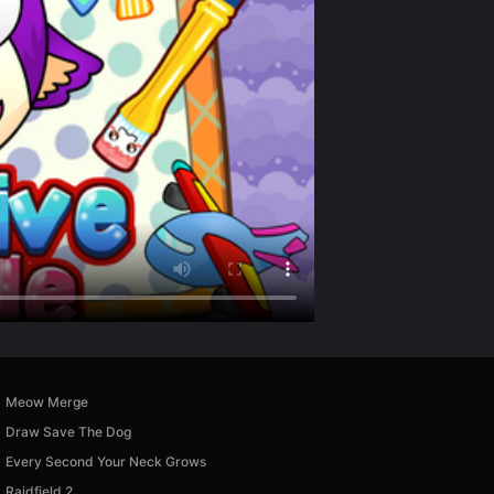
Meow Merge
Draw Save The Dog
Every Second Your Neck Grows
Raidfield 2