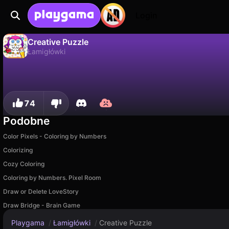
Login
Creative Puzzle
Łamigłówki
Creative Puzzle to darmowa gra łamigłówki od Gopandagames. Zagraj online na Playgama.
Nie
Zapisz
Zapisz postępy!
74
Podobne
Color Pixels - Coloring by Numbers
Colorizing
Cozy Coloring
Coloring by Numbers. Pixel Room
Draw or Delete LoveStory
Draw Bridge - Brain Game
Playgama
/
Łamigłówki
/
Creative Puzzle