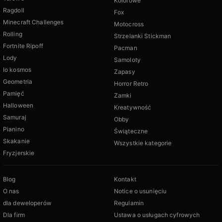
Kolorowe
Ragdoll
Fox
Minecraft Challenges
Motocross
Rolling
Strzelanki Stickman
Fortnite Ripoff
Pacman
Lody
Samoloty
Io kosmos
Zapasy
Geometria
Horror Retro
Pamięć
Zamki
Halloween
Kreatywność
Samuraj
Obby
Pianino
Świąteczne
Skakanie
Wszystkie kategorie
Fryzjerskie
Blog
Kontakt
O nas
Notice o usunięciu
dla deweloperów
Regulamin
Dla firm
Ustawa o usługach cyfrowych