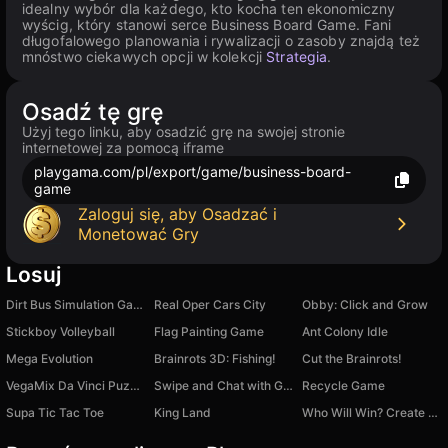
idealny wybór dla każdego, kto kocha ten ekonomiczny
wyścig, który stanowi serce Business Board Game. Fani
długofalowego planowania i rywalizacji o zasoby znajdą też
mnóstwo ciekawych opcji w kolekcji
Strategia
.
Osadź tę grę
Użyj tego linku, aby osadzić grę na swojej stronie
internetowej za pomocą iframe
playgama.com/pl/export/game/business-board-
game
Zaloguj się, aby Osadzać i
Monetować Gry
Losuj
Dirt Bus Simulation Game
Real Oper Cars City
Obby: Click and Grow
Stickboy Volleyball
Flag Painting Game
Ant Colony Idle
Mega Evolution
Brainrots 3D: Fishing!
Cut the Brainrots!
VegaMix Da Vinci Puzzles
Swipe and Chat with Girls
Recycle Game
Supa Tic Tac Toe
King Land
Who Will Win? Create A Battle!