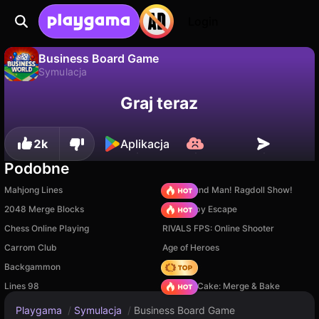
Login
Business Board Game
Symulacja
Nie
Zapisz
Zapisz postępy!
Business Board Game to darmowa gra symulacja od Card Guru Games. Zagraj online na Playgama.
Graj teraz
2k
Aplikacja
Podobne
Mahjong Lines
Playground Man! Ragdoll Show!
2048 Merge Blocks
Your Obby Escape
Chess Online Playing
RIVALS FPS: Online Shooter
Carrom Club
Age of Heroes
Backgammon
Hedgies
Lines 98
Piece of Cake: Merge & Bake
Playgama
/
Symulacja
/
Business Board Game