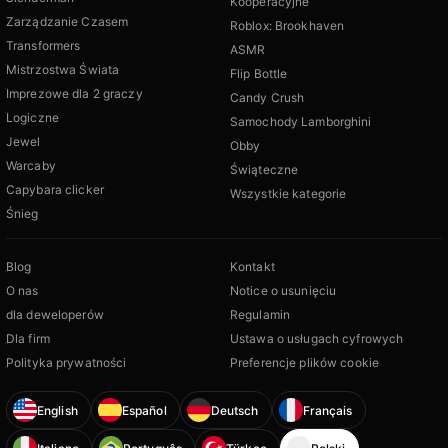
Kooperacyjne
Zarządzanie Czasem
Roblox: Brookhaven
Transformers
ASMR
Mistrzostwa Świata
Flip Bottle
Imprezowe dla 2 graczy
Candy Crush
Logiczne
Samochody Lamborghini
Jewel
Obby
Warcaby
Świąteczne
Capybara clicker
Wszystkie kategorie
Śnieg
Blog
Kontakt
O nas
Notice o usunięciu
dla deweloperów
Regulamin
Dla firm
Ustawa o usługach cyfrowych
Polityka prywatności
Preferencje plików cookie
English
Español
Deutsch
Français