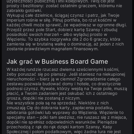
użyteczności publicznej i linii kolejowych. Twój cel jest
prosty i bezlitosny: zostać ostatnim graczem, któremu nie
zabrakło gotówki.
Wykupuj całe dzielnice, ściągaj czynsz i patrz, jak Twoje
imperium rośnie w siłę. Pilnuj portfela, bo rzut kośćmi w
każdej chwili może sprawić, że wpadniesz w ogromne długi.
Przejdź przez pole Start, dobierz kartę Szansy i zbuduj
posiadłość swoich marzeń – albo wyląduj prosto w
Więzieniu. To szybka rozgrywka dla 2 do 6 graczy, która
zamienia się w brutalną walkę o dominację, aż jeden z nich
zostanie prawdziwym magnatem finansowym.
Jak grać w Business Board Game
W każdej rundzie rzucasz dwiema sześciennymi kośćmi,
żeby poruszać się po planszy. Jeśli staniesz na niekupionej
nieruchomości – bierz ją w ciemno! Zgromadzenie całego
zestawu pozwala budować domy i hotele, co drastycznie
podnosi czynsz. Rywale, którzy wejdą na Twoje pole, muszą
płacić, a Twoim zadaniem jest oskubać ich z ostatniego
grosza, dopóki nie zostaną z niczym.
Nie wszystkie pola są na sprzedaż. Niektóre z nich
zmuszają Cię do dobrania karty, zapłacenia podatku,
odebrania gotówki lub wyprawy do Więzienia. Więzienie to
specjalny stan – póki tam siedzisz, nie ruszasz się z miejsca,
dopóki nie spełnisz odpowiednich warunków. Pieniądze
przechodzą z rąk do rąk dzięki kartom Szansy, Kasy
Społecznej i polom podatkowym, więc żadna tura nie jest