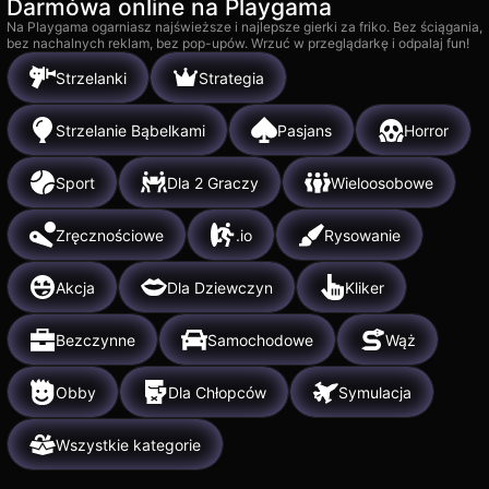
Darmówa online na Playgama
Na Playgama ogarniasz najświeższe i najlepsze gierki za friko. Bez ściągania,
bez nachalnych reklam, bez pop-upów. Wrzuć w przeglądarkę i odpalaj fun!
Strzelanki
Strategia
Strzelanie Bąbelkami
Pasjans
Horror
Sport
Dla 2 Graczy
Wieloosobowe
Zręcznościowe
.io
Rysowanie
Akcja
Dla Dziewczyn
Kliker
Bezczynne
Samochodowe
Wąż
Obby
Dla Chłopców
Symulacja
Wszystkie kategorie