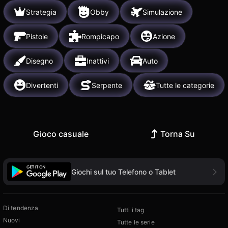
Strategia
Obby
Simulazione
Pistole
Rompicapo
Azione
Disegno
Inattivi
Auto
Divertenti
Serpente
Tutte le categorie
Gioco casuale
Torna Su
Giochi sul tuo Telefono o Tablet
Di tendenza
Tutti i tag
Nuovi
Tutte le serie