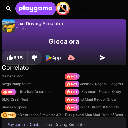
Login
Taxi Driving Simulator
Guida
No
Salva
Salva i progressi!
Taxi Driving Simulator è un gioco di guida gratuito di 2Y Studio. Giocaci online su Playgama.
Gioca ora
615
App
Correlato
Gamer's Mod
TB World
Mega Ramp Stunt
Sprunki Sandbox: Ragdoll Playground Mode
Car Crush: Realistic Destruction
+1 Speed Keyboard Escape: Obby
BMG Crash Test
Playground Man! Ragdoll Show!
Smash & Speed
Hidden Object: Street Of Secrets
Online Car Destruction Simulator 3D
Playground Man Mod! Web of Destruction!
Playgama
/
Guida
/
Taxi Driving Simulator