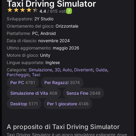
Taxi Driving Simulator
★★★★★
4.4
/ 615 voti
7
Sviluppatore:
2Y Studio
Orientamento del gioco:
Orizzontale
Piattaforme:
PC, Android
Data di rilascio:
novembre 2024
Ultimo aggiornamento:
maggio 2026
Motore di gioco:
Unity
Lingue supportate:
Inglese
Categorie:
Simulazione
,
3D
,
Auto
,
Divertenti
,
Guida
,
Parcheggio
,
Taxi
Indie
Traffico
Browser
Unity
Alta
Per PC
4781
Per Ragazzi
3074
1218
Qualità
online
5021
118
3174
3569
Simulazione di Vita
408
Senza Fine
2848
Desktop
5171
Per 1 giocatore
4146
A proposito di Taxi Driving Simulator
Taxi Driving Simulator è un gioco simulatore esilarante dove