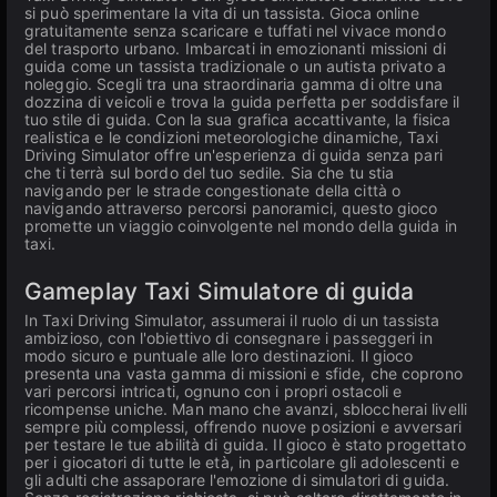
si può sperimentare la vita di un tassista. Gioca online
gratuitamente senza scaricare e tuffati nel vivace mondo
del trasporto urbano. Imbarcati in emozionanti missioni di
guida come un tassista tradizionale o un autista privato a
noleggio. Scegli tra una straordinaria gamma di oltre una
dozzina di veicoli e trova la guida perfetta per soddisfare il
tuo stile di guida. Con la sua grafica accattivante, la fisica
realistica e le condizioni meteorologiche dinamiche, Taxi
Driving Simulator offre un'esperienza di guida senza pari
che ti terrà sul bordo del tuo sedile. Sia che tu stia
navigando per le strade congestionate della città o
navigando attraverso percorsi panoramici, questo gioco
promette un viaggio coinvolgente nel mondo della guida in
taxi.
Gameplay Taxi Simulatore di guida
In Taxi Driving Simulator, assumerai il ruolo di un tassista
ambizioso, con l'obiettivo di consegnare i passeggeri in
modo sicuro e puntuale alle loro destinazioni. Il gioco
presenta una vasta gamma di missioni e sfide, che coprono
vari percorsi intricati, ognuno con i propri ostacoli e
ricompense uniche. Man mano che avanzi, sbloccherai livelli
sempre più complessi, offrendo nuove posizioni e avversari
per testare le tue abilità di guida. Il gioco è stato progettato
per i giocatori di tutte le età, in particolare gli adolescenti e
gli adulti che assaporare l'emozione di simulatori di guida.