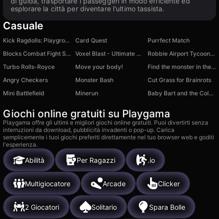
di guida, trasportare i passeggeri in modo efficiente ed
esplorare la città per diventare l'ultimo tassista.
Casuale
Kick Ragdolls: Playground
Card Quest
Purrfect Match
Blocks Combat Fight Simulator: Draw Strike!
Voxel Blast - Ultimate Edition
Robbie Airport Tycoon 2: Become a Tycoon
Turbo Rolls-Royce
Move your body!
Find the monster in the photo
Angry Checkers
Monster Bash
Cut Grass for Brainrots
Mini Battlefield
Minerun
Baby Bart and the Colorful Monsters
Giochi online gratuiti su Playgama
Playgama offre gli ultimi e migliori giochi online gratuiti. Puoi divertirti senza
interruzioni da download, pubblicità invadenti o pop-up. Carica
semplicemente i tuoi giochi preferiti direttamente nel tuo browser web e goditi
l'esperienza.
Abilità
Per Ragazzi
.io
Multigiocatore
Arcade
Clicker
2 Giocatori
Solitario
Spara Bolle