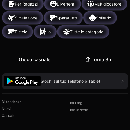
Per Ragazzi
Divertenti
Multigiocatore
Simulazione
Sparatutto
Solitario
Pistole
.io
Tutte le categorie
Gioco casuale
Torna Su
Giochi sul tuo Telefono o Tablet
Di tendenza
Tutti i tag
Nuovi
Tutte le serie
Casuale