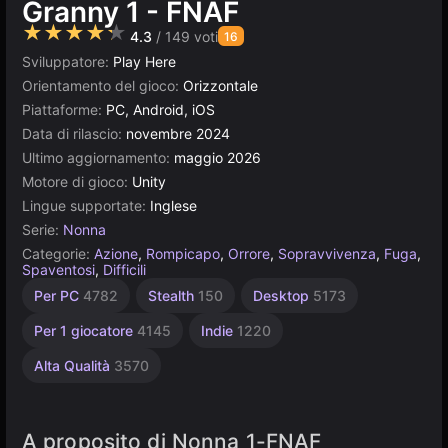
Granny 1 - FNAF
★★★★★
4.3
/ 149 voti
16
Sviluppatore:
Play Here
Orientamento del gioco:
Orizzontale
Piattaforme:
PC, Android, iOS
Data di rilascio:
novembre 2024
Ultimo aggiornamento:
maggio 2026
Motore di gioco:
Unity
Lingue supportate:
Inglese
Serie:
Nonna
Categorie:
Azione
,
Rompicapo
,
Orrore
,
Sopravvivenza
,
Fuga
,
Spaventosi
,
Difficili
Russi
Browser
Unity
Per PC
4782
Stealth
150
Desktop
5173
online
1798
5023
3175
Per 1 giocatore
4145
Indie
1220
Alta Qualità
3570
A proposito di Nonna 1-FNAF