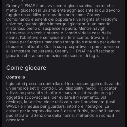
Granny 1-FNAF è un avvincente gioco survival horror che
mette i giocatori in un ambiente agghiacciante in cui devono
fuggire da un killer psicopatico noto come Granny.
Combinando elementi del popolare Five Nights at Freddy's
universe, questo gioco immerge i giocatori in un mondo
misterioso pieno di suspense e paura. Mentre navighi
attraverso le vecchie stanze e i corridoi della casa della
nonna, l'obiettivo è semplice ma terrificante: trovare la
chiave per fuggire rimanendo tranquillo e attento per evitare
di essere catturato. Con la sua prospettiva in prima persona
e l'atmosfera inquietante, Granny 1 - FNAF ha affascinato i
giocatori che amano emozionanti scenari di fuga.
Come giocare
Controllo
I giocatori possono controllare il loro personaggio utilizzando
un semplice set di controlli. Sui dispositivi mobili, i giocatori
utilizzano pulsanti virtuali per muoversi, interagire con gli
oggetti e accovacciarsi per evitare il rilevamento. Sul
desktop, la tastiera viene utilizzata per il movimento (tasti
WASD) e il mouse per guardarsi intorno e interagire. La
chiave per la sopravvivenza è essere furtivi, poiché il rumore
può attirare l'attenzione della nonna, mettendo a rischio il
giocatore.