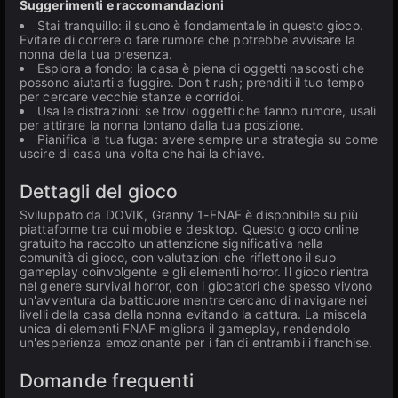
Suggerimenti e raccomandazioni
Stai tranquillo: il suono è fondamentale in questo gioco.
Evitare di correre o fare rumore che potrebbe avvisare la
nonna della tua presenza.
Esplora a fondo: la casa è piena di oggetti nascosti che
possono aiutarti a fuggire. Don t rush; prenditi il tuo tempo
per cercare vecchie stanze e corridoi.
Usa le distrazioni: se trovi oggetti che fanno rumore, usali
per attirare la nonna lontano dalla tua posizione.
Pianifica la tua fuga: avere sempre una strategia su come
uscire di casa una volta che hai la chiave.
Dettagli del gioco
Sviluppato da DOVIK, Granny 1-FNAF è disponibile su più
piattaforme tra cui mobile e desktop. Questo gioco online
gratuito ha raccolto un'attenzione significativa nella
comunità di gioco, con valutazioni che riflettono il suo
gameplay coinvolgente e gli elementi horror. Il gioco rientra
nel genere survival horror, con i giocatori che spesso vivono
un'avventura da batticuore mentre cercano di navigare nei
livelli della casa della nonna evitando la cattura. La miscela
unica di elementi FNAF migliora il gameplay, rendendolo
un'esperienza emozionante per i fan di entrambi i franchise.
Domande frequenti