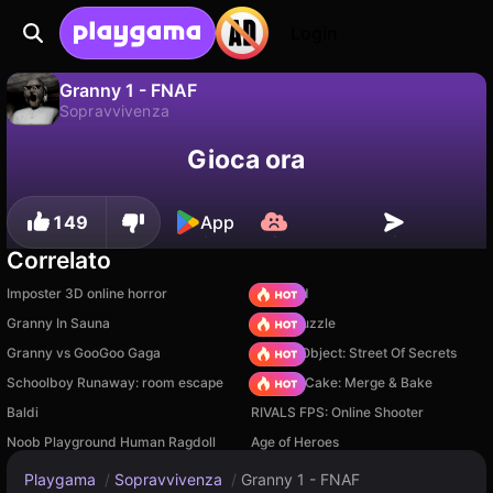
Login
Granny 1 - FNAF
Sopravvivenza
No
Salva
Salva i progressi!
Granny 1 - FNAF è un gioco di sopravvivenza gratuito di Play Here. Giocaci online su Playgama.
Gioca ora
149
App
Correlato
Imposter 3D online horror
TB World
Granny In Sauna
Arrow Puzzle
Granny vs GooGoo Gaga
Hidden Object: Street Of Secrets
Schoolboy Runaway: room escape
Piece of Cake: Merge & Bake
Baldi
RIVALS FPS: Online Shooter
Noob Playground Human Ragdoll
Age of Heroes
Playgama
/
Sopravvivenza
/
Granny 1 - FNAF