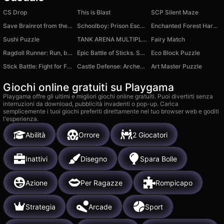
CS Drop
This is Blast
SCP Silent Maze
Save Brainrot from the Fire Rescuer Obby +1 Tycoon
Schoolboy: Prison Escape
Enchanted Forest Harvest
Sushi Puzzle
TANK ARENA MULTIPLAYER
Fairy Match
Ragdoll Runner: Run, but Don't Break!
Epic Battle of Sticks. Shadow Warriors
Eco Block Puzzle
Stick Battle: Fight for Freedom
Castle Defense: Archer Evolution
Art Master Puzzle
Giochi online gratuiti su Playgama
Playgama offre gli ultimi e migliori giochi online gratuiti. Puoi divertirti senza
interruzioni da download, pubblicità invadenti o pop-up. Carica
semplicemente i tuoi giochi preferiti direttamente nel tuo browser web e goditi
l'esperienza.
Abilità
Orrore
2 Giocatori
Inattivi
Disegno
Spara Bolle
Azione
Per Ragazze
Rompicapo
Strategia
Arcade
Sport