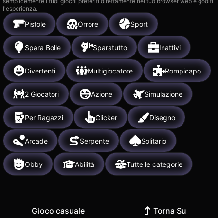
semplicemente i tuoi giochi preferiti direttamente nel tuo browser web e goditi
l'esperienza.
Pistole
Orrore
Sport
Spara Bolle
Sparatutto
Inattivi
Divertenti
Multigiocatore
Rompicapo
2 Giocatori
Azione
Simulazione
Per Ragazzi
Clicker
Disegno
Arcade
Serpente
Solitario
Obby
Abilità
Tutte le categorie
Gioco casuale
Torna Su