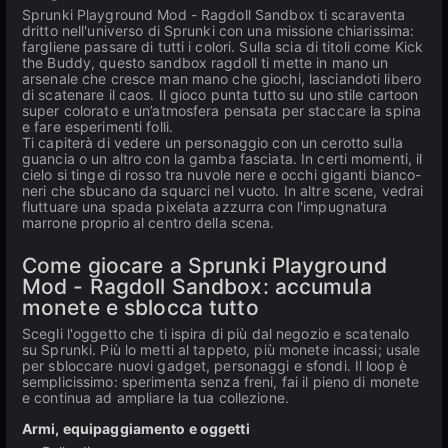
Sprunki Playground Mod - Ragdoll Sandbox ti scaraventa
dritto nell'universo di Sprunki con una missione chiarissima:
fargliene passare di tutti i colori. Sulla scia di titoli come Kick
the Buddy, questo sandbox ragdoll ti mette in mano un
arsenale che cresce man mano che giochi, lasciandoti libero
di scatenare il caos. Il gioco punta tutto su uno stile cartoon
super colorato e un’atmosfera pensata per staccare la spina
e fare esperimenti folli.
Ti capiterà di vedere un personaggio con un cerotto sulla
guancia o un altro con la gamba fasciata. In certi momenti, il
cielo si tinge di rosso tra nuvole nere e occhi giganti bianco-
neri che sbucano da squarci nel vuoto. In altre scene, vedrai
fluttuare una spada pixelata azzurra con l'impugnatura
marrone proprio al centro della scena.
Come giocare a Sprunki Playground
Mod - Ragdoll Sandbox: accumula
monete e sblocca tutto
Scegli l'oggetto che ti ispira di più dal negozio e scatenalo
su Sprunki. Più lo metti al tappeto, più monete incassi; usale
per sbloccare nuovi gadget, personaggi e sfondi. Il loop è
semplicissimo: sperimenta senza freni, fai il pieno di monete
e continua ad ampliare la tua collezione.
Armi, equipaggiamento e oggetti