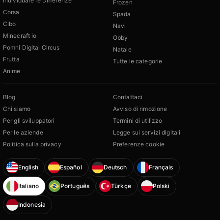
Individuare le Differenze
Frozen
Corsa
Spada
Cibo
Navi
Minecraft io
Obby
Pomni Digital Circus
Natale
Frutta
Tutte le categorie
Anime
Blog
Contattaci
Chi siamo
Avviso di rimozione
Per gli sviluppatori
Termini di utilizzo
Per le aziende
Legge sui servizi digitali
Politica sulla privacy
Preferenze cookie
English
Español
Deutsch
Français
Italiano
Português
Türkçe
Polski
Indonesia