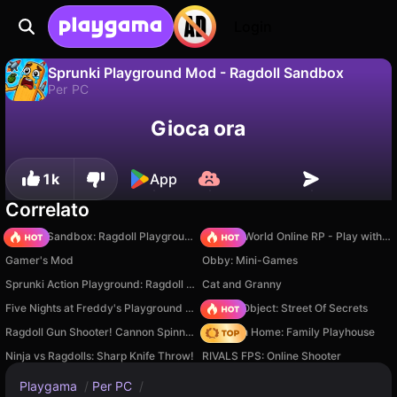
Login
Sprunki Playground Mod - Ragdoll Sandbox
Per PC
No
Salva
Salva i progressi!
Gioca ora
Sprunki Playground Mod - Ragdoll Sandbox è un gioco di per pc gratuito di Burg Entertainment. Giocaci online su Playgama.
1k
App
Correlato
Sprunki Sandbox: Ragdoll Playground Mode
Sprunki World Online RP - Play with Friends!
Gamer's Mod
Obby: Mini-Games
Sprunki Action Playground: Ragdoll Sandbox
Cat and Granny
Five Nights at Freddy's Playground Sandbox
Hidden Object: Street Of Secrets
Ragdoll Gun Shooter! Cannon Spinner Playground
My Town Home: Family Playhouse
Ninja vs Ragdolls: Sharp Knife Throw!
RIVALS FPS: Online Shooter
Playgama
/
Per PC
/