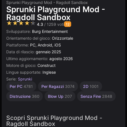
Sprunki Playground Mod - Ragdoll Sandbox
Sprunki Playground Mod -
Ragdoll Sandbox
★★★★★
4.3
/ 1259 voti
12
Sviluppatore:
Burg Entertainment
Orientamento del gioco:
Orizzontale
Piattaforme:
PC, Android, iOS
Data di rilascio:
gennaio 2025
Ultimo aggiornamento:
agosto 2026
Motore di gioco:
Construct
Lingue supportate:
Inglese
Serie:
Sprunki
Desktop
Browser
Construct
Alta
Per PC
4781
Per Ragazzi
3074
2D
1001
Qualità
5021
5171
500
3569
Distruzione
360
Blow Up
207
Senza Fine
2848
Scopri Sprunki Playground Mod -
Ragdoll Sandbox