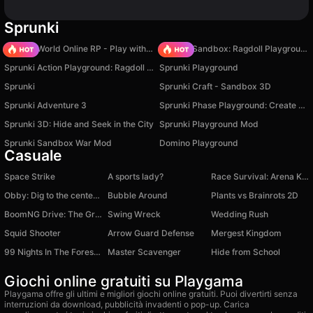
Sprunki
Sprunki World Online RP - Play with Friends!
Sprunki Sandbox: Ragdoll Playground Mode
Sprunki Action Playground: Ragdoll Sandbox
Sprunki Playground
Sprunki
Sprunki Craft - Sandbox 3D
Sprunki Adventure 3
Sprunki Phase Playground: Create Sprunki and Music
Sprunki 3D: Hide and Seek in the City
Sprunki Playground Mod
Sprunki Sandbox War Mod
Domino Playground
Casuale
Space Strike
A sports lady?
Race Survival: Arena King
Obby: Dig to the center of the Earth
Bubble Around
Plants vs Brainrots 2D
BoomNG Drive: The Great Rise
Swing Wreck
Wedding Rush
Squid Shooter
Arrow Guard Defense
Mergest Kingdom
99 Nights In The Forest Survival On The Train
Master Scavenger
Hide from School
Giochi online gratuiti su Playgama
Playgama offre gli ultimi e migliori giochi online gratuiti. Puoi divertirti senza
interruzioni da download, pubblicità invadenti o pop-up. Carica