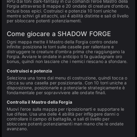
RPG dai toni dark-fantasy in cui comandi l'eroe Mastro della
Forgia attraverso 8 mappe e 20 ondate di creature d'ombra,
inclusi boss epici. Costruisci e potenzia 10 torri uniche
mentre schivi gli attacchi, usi 4 abilità distinte e sali di livello
per sbloccare potenti potenziamenti.
Come giocare a SHADOW FORGE
Ogni mappa mette il Mastro della Forgia contro ondate
infinite: posiziona le torri sulle caselle per rallentare e
distruggere le creature d'ombra prima che raggiungano la
Forgia. Avviare le ondate in anticipo ti fa guadagnare oro
bonus, quindi non lasciare che i nemici riescano a sfondare.
Costruisci e potenzia
Seleziona una torre dal menu di costruzione, quindi tocca o
clicca su una casella per posizionarla. Con 10 torri uniche a
disposizione, posizionarle e potenziarle strategicamente è
fondamentale per sopravvivere alle ondate finali.
Controlla il Mastro della Forgia
Muovi l'eroe sulla mappa per riposizionarti e supportare le
tue difese. Usa una delle 4 abilità per infliggere danni o
controllare il campo di battaglia, e sali di livello per
sbloccare potenti potenziamenti man mano che le ondate
avanzano.