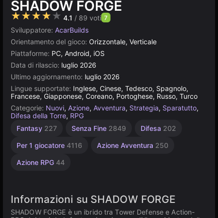
SHADOW FORGE
★★★★★
4.1
/ 89 voti
7
Sviluppatore:
AcarBuilds
Orientamento del gioco:
Orizzontale, Verticale
Piattaforme:
PC, Android, iOS
Data di rilascio:
luglio 2026
Ultimo aggiornamento:
luglio 2026
Lingue supportate:
Inglese, Cinese, Tedesco, Spagnolo,
Francese, Giapponese, Coreano, Portoghese, Russo, Turco
Categorie:
Nuovi
,
Azione
,
Avventura
,
Strategia
,
Sparatutto
,
Difesa della Torre
,
RPG
Giochi
Fantasy
227
Senza Fine
2849
Difesa
202
generati
dall'IA
Per 1 giocatore
4116
Azione Avventura
250
164
Azione RPG
44
Informazioni su SHADOW FORGE
SHADOW FORGE è un ibrido tra Tower Defense e Action-