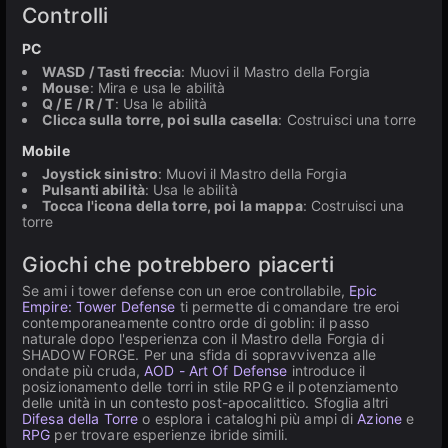
Controlli
PC
WASD / Tasti freccia
: Muovi il Mastro della Forgia
Mouse
: Mira e usa le abilità
Q / E / R / T
: Usa le abilità
Clicca sulla torre, poi sulla casella
: Costruisci una torre
Mobile
Joystick sinistro
: Muovi il Mastro della Forgia
Pulsanti abilità
: Usa le abilità
Tocca l'icona della torre, poi la mappa
: Costruisci una
torre
Giochi che potrebbero piacerti
Se ami i tower defense con un eroe controllabile,
Epic
Empire: Tower Defense
ti permette di comandare tre eroi
contemporaneamente contro orde di goblin: il passo
naturale dopo l'esperienza con il Mastro della Forgia di
SHADOW FORGE. Per una sfida di sopravvivenza alle
ondate più cruda,
AOD - Art Of Defense
introduce il
posizionamento delle torri in stile RPG e il potenziamento
delle unità in un contesto post-apocalittico. Sfoglia altri
Difesa della Torre
o esplora i cataloghi più ampi di
Azione
e
RPG
per trovare esperienze ibride simili.