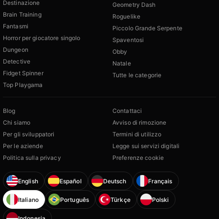
Destinazione
Geometry Dash
Brain Training
Roguelike
Fantasmi
Piccolo Grande Serpente
Horror per giocatore singolo
Spaventosi
Dungeon
Obby
Detective
Natale
Fidget Spinner
Tutte le categorie
Top Playgama
Blog
Contattaci
Chi siamo
Avviso di rimozione
Per gli sviluppatori
Termini di utilizzo
Per le aziende
Legge sui servizi digitali
Politica sulla privacy
Preferenze cookie
English
Español
Deutsch
Français
Italiano
Português
Türkçe
Polski
Indonesia