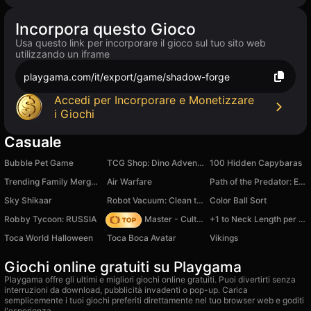
Incorpora questo Gioco
Usa questo link per incorporare il gioco sul tuo sito web
utilizzando un iframe
playgama.com/it/export/game/shadow-forge
Accedi per Incorporare e Monetizzare
i Giochi
Casuale
Bubble Pet Game
TCG Shop: Dino Adventure
100 Hidden Capybaras
Trending Family Merge Arena: Assemble a Meme Squad
Air Warfare
Path of the Predator: Evolution Underwater
Sky Shikaar
Robot Vacuum: Clean the Rooms
Color Ball Sort
Robby Tycoon: RUSSIA
Dungeon Master - Cult & Craft
+1 to Neck Length per Second: Obby!
Toca World Halloween
Toca Boca Avatar
Vikings
Giochi online gratuiti su Playgama
Playgama offre gli ultimi e migliori giochi online gratuiti. Puoi divertirti senza
interruzioni da download, pubblicità invadenti o pop-up. Carica
semplicemente i tuoi giochi preferiti direttamente nel tuo browser web e goditi
l'esperienza.