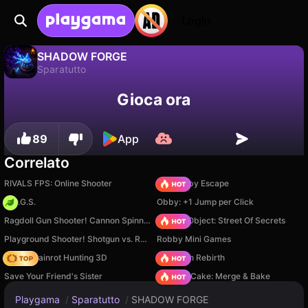
Login
SHADOW FORGE
Sparatutto
No
Salva
Salva i progressi!
SHADOW FORGE è un gioco di sparatutto gratuito di AcarBuilds. Giocaci online su Playgama.
Gioca ora
89
App
Correlato
RIVALS FPS: Online Shooter
Your Obby Escape
H.O.G.S.
Obby: +1 Jump per Click
Ragdoll Gun Shooter! Cannon Spinner Playground
Hidden Object: Street Of Secrets
Playground Shooter! Shotgun vs. Ragdolls!
Robby Mini Games
Italian Brainrot Hunting 3D
Stickman Rebirth
Save Your Friend's Sister
Piece of Cake: Merge & Bake
Playgama
/
Sparatutto
/
SHADOW FORGE