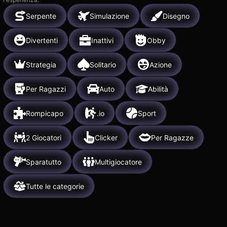
Serpente
Simulazione
Disegno
Divertenti
Inattivi
Obby
Strategia
Solitario
Azione
Per Ragazzi
Auto
Abilità
Rompicapo
.io
Sport
2 Giocatori
Clicker
Per Ragazze
Sparatutto
Multigiocatore
Tutte le categorie