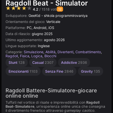
Ragdoll Beat - Simulator
★★★★★
4.2
/ 1518 voti
12
Sviluppatore:
GeeKid - shkola programmirovaniya
Orientamento del gioco:
Verticale
Piattaforme:
PC, Android, iOS
Data di rilascio:
giugno 2025
Ultimo aggiornamento:
agosto 2026
Lingue supportate:
Inglese
Categorie:
Simulazione
,
Abilità
,
Divertenti
,
Combattimento
,
Ragdoll
,
Fisica
,
Logica
,
Blocchi
Bloody
Unity
Alta
Stunt
128
Casual
2307
Addictive
2936
Qualità
online
30
3172
3569
Emozionanti
1103
Senza Fine
2846
Gravity
135
Ragdoll Battere-Simulatore-giocare
online online
Tuffati nel vortice di risate e imprevedibilità con
Ragdoll
Beat-Simulatore
, un'esperienza online unica che consegna
il divertimento frenetico attraverso
gameplay caotico
.