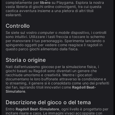
completamente per
libero
su Playgama. Esplora la nostra
vasta libreria di giochi online coinvolgenti, tra cui questa
caotica avventura insieme a una pletora di altri titoli
esilaranti.
Controllo
Se siete sul vostro
computer
o
mobile
dispositivo, i controlli
sono intuitivi. Utilizzare i tasti freccia o toccare lo schermo
per manovrare il tuo personaggio. Sperimenta lanciando o
spingendo oggetti per vedere come reagisce il ragdoll in
questo parco giochi alimentato dalla fisica.
Storia o origine
Nati dall'entusiasmo giocoso per la simulazione fisica, i
giochi basati su Ragdoll sono diventati un genere che
racchiude umorismo e creatività. Mentre i giocatori
documentano le loro buffonate attraverso la condivisione e
lo streaming, il genere si è consolidato come uno dei preferiti
dei fan, ispirando titoli innovativi come
Ragdoll Beat-
Simulatore
.
Descrizione del gioco o del tema
Entro
Ragdoll Beat-Simulatore
, ogni livello è progettato per
incitare risate e caos. Le immagini vivaci accoppiate con