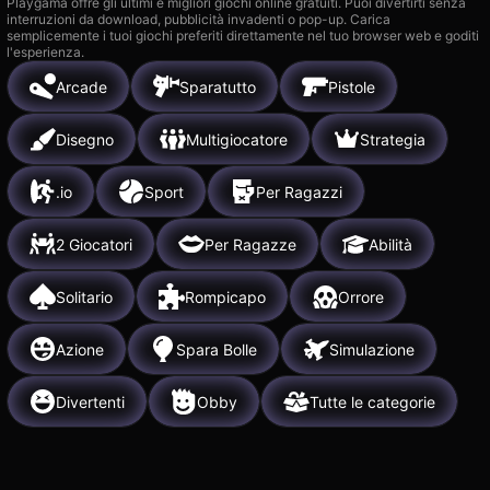
Playgama offre gli ultimi e migliori giochi online gratuiti. Puoi divertirti senza
interruzioni da download, pubblicità invadenti o pop-up. Carica
semplicemente i tuoi giochi preferiti direttamente nel tuo browser web e goditi
l'esperienza.
Arcade
Sparatutto
Pistole
Disegno
Multigiocatore
Strategia
.io
Sport
Per Ragazzi
2 Giocatori
Per Ragazze
Abilità
Solitario
Rompicapo
Orrore
Azione
Spara Bolle
Simulazione
Divertenti
Obby
Tutte le categorie