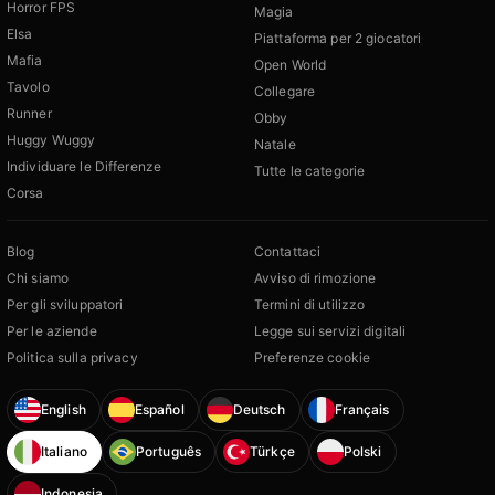
Horror FPS
Magia
Elsa
Piattaforma per 2 giocatori
Mafia
Open World
Tavolo
Collegare
Runner
Obby
Huggy Wuggy
Natale
Individuare le Differenze
Tutte le categorie
Corsa
Blog
Contattaci
Chi siamo
Avviso di rimozione
Per gli sviluppatori
Termini di utilizzo
Per le aziende
Legge sui servizi digitali
Politica sulla privacy
Preferenze cookie
English
Español
Deutsch
Français
Italiano
Português
Türkçe
Polski
Indonesia