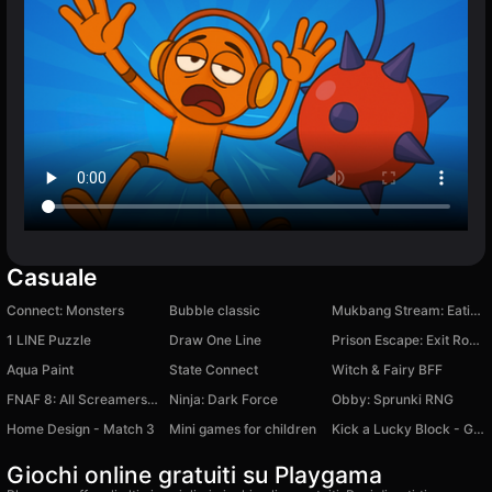
Casuale
Connect: Monsters
Bubble classic
Mukbang Stream: Eating ASMR
1 LINE Puzzle
Draw One Line
Prison Escape: Exit Room Game
Aqua Paint
State Connect
Witch & Fairy BFF
FNAF 8: All Screamers from all FNAF parts
Ninja: Dark Force
Obby: Sprunki RNG
Home Design - Match 3
Mini games for children
Kick a Lucky Block - Get Brainrot!
Giochi online gratuiti su Playgama