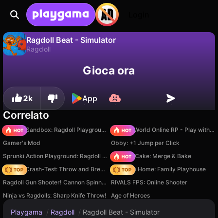
Login
Ragdoll Beat - Simulator
Ragdoll
No
Salva
Salva i progressi!
Gioca ora
Ragdoll Beat - Simulator è un gioco di ragdoll gratuito di GeeKid - shkola programmirovaniya. Giocaci online su Playgama.
2k
App
Correlato
Sprunki Sandbox: Ragdoll Playground Mode
Sprunki World Online RP - Play with Friends!
Gamer's Mod
Obby: +1 Jump per Click
Sprunki Action Playground: Ragdoll Sandbox
Piece of Cake: Merge & Bake
Ragdoll Crash-Test: Throw and Break!
My Town Home: Family Playhouse
Ragdoll Gun Shooter! Cannon Spinner Playground
RIVALS FPS: Online Shooter
Ninja vs Ragdolls: Sharp Knife Throw!
Age of Heroes
Playgama
/
Ragdoll
/
Ragdoll Beat - Simulator