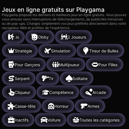
Jeux en ligne gratuits sur Playgama
Playgama propose les derniers et meilleurs jeux en ligne gratuits. Vous pouvez
vous amuser sans interruptions de téléchargements, de publicités intrusives
ou de pop-ups. Chargez simplement vos jeux préférés directement dans votre
navigateur Web et profitez de l'expérience.
.io
Obby
2 Joueurs
Stratégie
Simulation
Tireur de Bulles
Pour Garçons
Multijoueur
Pour Filles
Serpent
Tir
Solitaire
Cliqueur
Compétence
Arcade
Casse-tête
Horreur
Armes
Inactifs
Voiture
Toutes les catégories