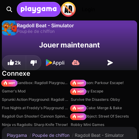
Login
Ragdoll Beat - Simulator
Poupée de chiffon
Sauvegardez la
Non
Enregistrer
Jouer maintenant
progression !
Ragdoll Beat - Simulator est un jeu de poupée de chiffon gratuit par GeeKid - shkola programmirovaniya. Joue-y en ligne sur Playgama.
2k
Appli
Connexe
Sprunki Sandbox: Ragdoll Playground Mode
Barry Prison: Parkour Escape!
Gamer's Mod
Your Obby Escape
Sprunki Action Playground: Ragdoll Sandbox
Survive the Disasters: Obby
Five Nights at Freddy's Playground Sandbox
Piece of Cake: Merge & Bake
Ragdoll Gun Shooter! Cannon Spinner Playground
Hidden Object: Street Of Secrets
Ninja vs Ragdolls: Sharp Knife Throw!
Robby Mini Games
Playgama
/
Poupée de chiffon
/
Ragdoll Beat - Simulator