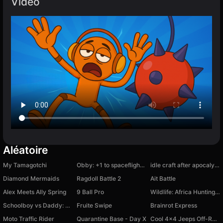
Vidéo
Aléatoire
My Tamagotchi
Obby: +1 to spaceflight altitude
idle craft after apocalyptic
Diamond Mermaids
Ragdoll Battle 2
Ait Battle
Alex Meets Ally Spring
9 Ball Pro
Wildlife: Africa Hunting 3D
Schoolboy vs Daddy: Frontline
Fruite Swipe
Brainrot Express
Moto Traffic Rider
Quarantine Base - Day X
Cool 4x4 Jeeps Off-Road