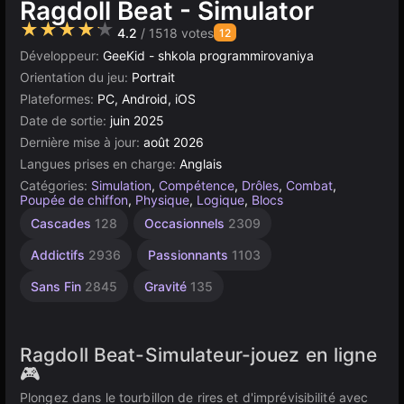
Ragdoll Beat - Simulator
★★★★★
4.2
/ 1518 votes
12
Développeur:
GeeKid - shkola programmirovaniya
Orientation du jeu:
Portrait
Plateformes:
PC, Android, iOS
Date de sortie:
juin 2025
Dernière mise à jour:
août 2026
Langues prises en charge:
Anglais
Catégories:
Simulation
,
Compétence
,
Drôles
,
Combat
,
Poupée de chiffon
,
Physique
,
Logique
,
Blocs
Sanglants
Unity
Haute
Cascades
128
Occasionnels
2309
Qualité
en
30
ligne
3569
Addictifs
2936
Passionnants
1103
3172
Sans Fin
2845
Gravité
135
Ragdoll Beat-Simulateur-jouez en ligne
🎮
Plongez dans le tourbillon de rires et d'imprévisibilité avec