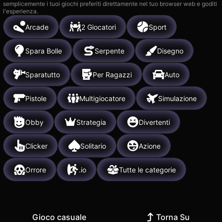
semplicemente i tuoi giochi preferiti direttamente nel tuo browser web e goditi
l'esperienza.
Arcade
2 Giocatori
Sport
Spara Bolle
Serpente
Disegno
Sparatutto
Per Ragazzi
Auto
Pistole
Multigiocatore
Simulazione
Obby
Strategia
Divertenti
Clicker
Solitario
Azione
Orrore
.io
Tutte le categorie
Gioco casuale
Torna Su