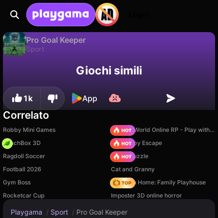
Login
Pro Goal Keeper
Sport
Disponibile solo su PC
Pro Goal Keeper è un gioco di sport gratuito di PerEffect. Giocaci online su Playgama.
Giochi simili
1k
App
Correlato
Robby Mini Games
Sprunki World Online RP - Play with Friends!
PunchBox 3D
Your Obby Escape
Ragdoll Soccer
Arrow Puzzle
Football 2026
Cat and Granny
Gym Boss
My Town Home: Family Playhouse
Rocketcar Cup
Imposter 3D online horror
Playgama
/
Sport
/
Pro Goal Keeper