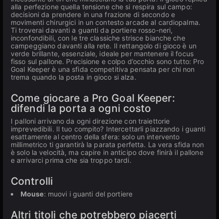
alla perfezione quella tensione che si respira sul campo:
decisioni da prendere in una frazione di secondo e
movimenti chirurgici in un contesto arcade al cardiopalma.
Ti troverai davanti a guanti da portiere rosso-neri,
inconfondibili, con le tre classiche strisce bianche che
campeggiano davanti alla rete. Il rettangolo di gioco è un
verde brillante, essenziale, ideale per mantenere il focus
fisso sul pallone. Precisione e colpo d’occhio sono tutto: Pro
Goal Keeper è una sfida competitiva pensata per chi non
trema quando la posta in gioco si alza.
Come giocare a Pro Goal Keeper:
difendi la porta a ogni costo
I palloni arrivano da ogni direzione con traiettorie
imprevedibili. Il tuo compito? Intercettarli piazzando i guanti
esattamente al centro della sfera: solo un intervento
millimetrico ti garantirà la parata perfetta. La vera sfida non
è solo la velocità, ma capire in anticipo dove finirà il pallone
e arrivarci prima che sia troppo tardi.
Controlli
Mouse
: muovi i guanti del portiere
Altri titoli che potrebbero piacerti