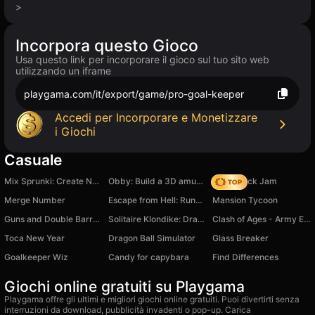
>
Incorpora questo Gioco
Usa questo link per incorporare il gioco sul tuo sito web
utilizzando un iframe
playgama.com/it/export/game/pro-goal-keeper
Accedi per Incorporare e Monetizzare
i Giochi
Casuale
Mix Sprunki: Create New Sprunki
Obby: Build a 3D amusement park! +1 per second
Slide Block Jam
Merge Number
Escape from Hell: Runner Game
Mansion Tycoon
Guns and Double Barrels ! PVP BATTLE
Solitaire Klondike: Draw 1 or 3 cards
Clash of Ages - Army Evolution
Toca New Year
Dragon Ball Simulator
Glass Breaker
Goalkeeper Wiz
Candy for capybara
Find Differences
Giochi online gratuiti su Playgama
Playgama offre gli ultimi e migliori giochi online gratuiti. Puoi divertirti senza
interruzioni da download, pubblicità invadenti o pop-up. Carica