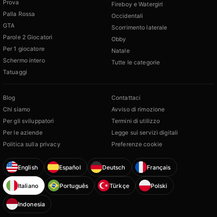
Prova
Fireboy e Watergirl
Palla Rossa
Occidentali
GTA
Scorrimento laterale
Parole 2 Giocatori
Obby
Per 1 giocatore
Natale
Schermo intero
Tutte le categorie
Tatuaggi
Blog
Contattaci
Chi siamo
Avviso di rimozione
Per gli sviluppatori
Termini di utilizzo
Per le aziende
Legge sui servizi digitali
Politica sulla privacy
Preferenze cookie
English
Español
Deutsch
Français
Italiano
Português
Türkçe
Polski
Indonesia