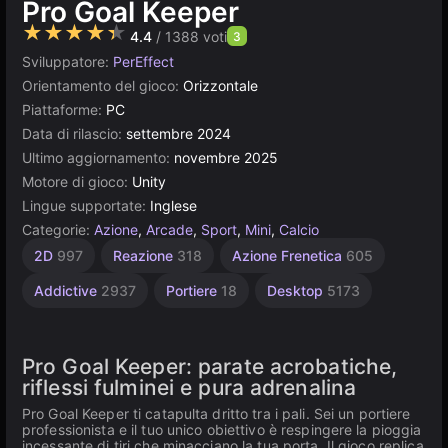
Pro Goal Keeper
★★★★★
4.4
/ 1388 voti
3
Sviluppatore:
PerEffect
Orientamento del gioco:
Orizzontale
Piattaforme:
PC
Data di rilascio:
settembre 2024
Ultimo aggiornamento:
novembre 2025
Motore di gioco:
Unity
Lingue supportate:
Inglese
Categorie:
Azione
,
Arcade
,
Sport
,
Mini
,
Calcio
Browser
Unity
Azione
Per 1
2D
997
Reazione
318
Azione Frenetica
605
giocatore
online
Frenetica
5026
3175
4131
243
Addictive
2937
Portiere
18
Desktop
5173
Pro Goal Keeper: parate acrobatiche,
riflessi fulminei e pura adrenalina
Pro Goal Keeper ti catapulta dritto tra i pali. Sei un portiere
professionista e il tuo unico obiettivo è respingere la pioggia
incessante di tiri che minacciano la tua porta. Il gioco replica