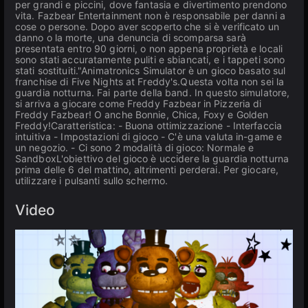
per grandi e piccini, dove fantasia e divertimento prendono
vita. Fazbear Entertainment non è responsabile per danni a
cose o persone. Dopo aver scoperto che si è verificato un
danno o la morte, una denuncia di scomparsa sarà
presentata entro 90 giorni, o non appena proprietà e locali
sono stati accuratamente puliti e sbiancati, e i tappeti sono
stati sostituiti."Animatronics Simulator è un gioco basato sul
franchise di Five Nights at Freddy's.Questa volta non sei la
guardia notturna. Fai parte della band. In questo simulatore,
si arriva a giocare come Freddy Fazbear in Pizzeria di
Freddy Fazbear! O anche Bonnie, Chica, Foxy e Golden
Freddy!Caratteristica: - Buona ottimizzazione - Interfaccia
intuitiva - Impostazioni di gioco - C'è una valuta in-game e
un negozio. - Ci sono 2 modalità di gioco: Normale e
SandboxL'obiettivo del gioco è uccidere la guardia notturna
prima delle 6 del mattino, altrimenti perderai. Per giocare,
utilizzare i pulsanti sullo schermo.
Video