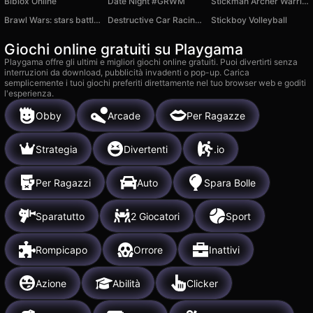
Biblox Online
Date Night #GRWM
Stickman Archer Warriors
Brawl Wars: stars battle 3v3
Destructive Car Racing Slope
Stickboy Volleyball
Giochi online gratuiti su Playgama
Playgama offre gli ultimi e migliori giochi online gratuiti. Puoi divertirti senza
interruzioni da download, pubblicità invadenti o pop-up. Carica
semplicemente i tuoi giochi preferiti direttamente nel tuo browser web e goditi
l'esperienza.
Obby
Arcade
Per Ragazze
Strategia
Divertenti
.io
Per Ragazzi
Auto
Spara Bolle
Sparatutto
2 Giocatori
Sport
Rompicapo
Orrore
Inattivi
Azione
Abilità
Clicker