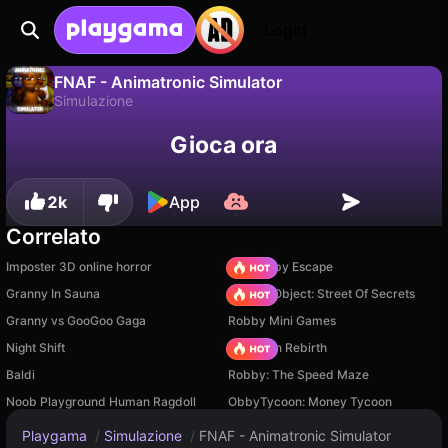
Login
FNAF - Animatronic Simulator
Simulazione
No
Salva
Salva i progressi!
FNAF - Animatronic Simulator è un gioco di simulazione gratuito di SimusDev. Giocaci online su Playgama.
Gioca ora
2k
App
Correlato
Imposter 3D online horror
Your Obby Escape
Granny In Sauna
Hidden Object: Street Of Secrets
Granny vs GooGoo Gaga
Robby Mini Games
Night Shift
Stickman Rebirth
Baldi
Robby: The Speed Maze
Noob Playground Human Ragdoll
ObbyTycoon: Money Tycoon
Playgama
/
Simulazione
/
FNAF - Animatronic Simulator