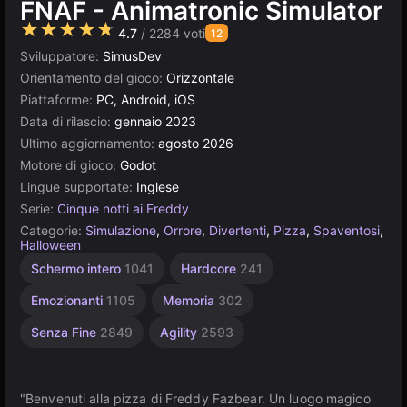
FNAF - Animatronic Simulator
★★★★★
4.7
/ 2284 voti
12
Sviluppatore:
SimusDev
Orientamento del gioco:
Orizzontale
Piattaforme:
PC, Android, iOS
Data di rilascio:
gennaio 2023
Ultimo aggiornamento:
agosto 2026
Motore di gioco:
Godot
Lingue supportate:
Inglese
Serie:
Cinque notti ai Freddy
Categorie:
Simulazione
,
Orrore
,
Divertenti
,
Pizza
,
Spaventosi
,
Halloween
Desktop
Indie
Sandbox
Costruzione
Russi
Pixel
Godot
Alta
Per 1
Per
Schermo intero
1041
Hardcore
241
giocatore
bambini
1219
Qualità
1798
Art
5174
91
414
638
437
3571
276
4141
Emozionanti
1105
Memoria
302
Senza Fine
2849
Agility
2593
"Benvenuti alla pizza di Freddy Fazbear. Un luogo magico