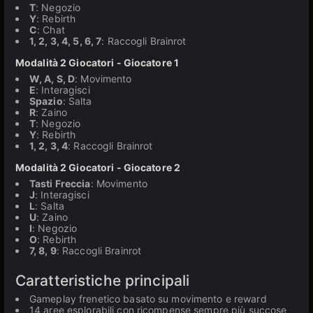
T
: Negozio
Y
: Rebirth
C
: Chat
1, 2, 3, 4, 5, 6, 7
: Raccogli Brainrot
Modalità 2 Giocatori - Giocatore 1
W, A, S, D
: Movimento
E
: Interagisci
Spazio
: Salta
R
: Zaino
T
: Negozio
Y
: Rebirth
1, 2, 3, 4
: Raccogli Brainrot
Modalità 2 Giocatori - Giocatore 2
Tasti Freccia
: Movimento
J
: Interagisci
L
: Salta
U
: Zaino
I
: Negozio
O
: Rebirth
7, 8, 9
: Raccogli Brainrot
Caratteristiche principali
Gameplay frenetico basato su movimento e reward
14 aree esplorabili con ricompense sempre più succose