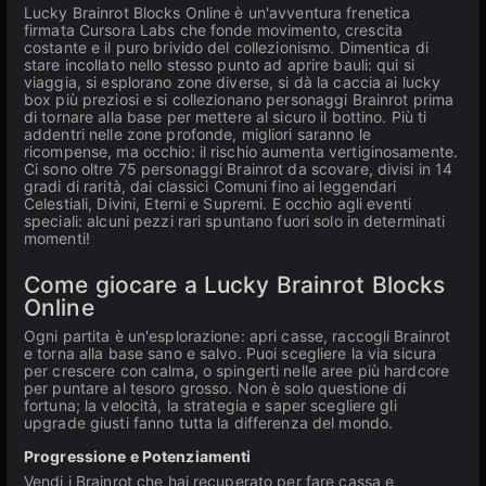
Lucky Brainrot Blocks Online è un'avventura frenetica
firmata Cursora Labs che fonde movimento, crescita
costante e il puro brivido del collezionismo. Dimentica di
stare incollato nello stesso punto ad aprire bauli: qui si
viaggia, si esplorano zone diverse, si dà la caccia ai lucky
box più preziosi e si collezionano personaggi Brainrot prima
di tornare alla base per mettere al sicuro il bottino. Più ti
addentri nelle zone profonde, migliori saranno le
ricompense, ma occhio: il rischio aumenta vertiginosamente.
Ci sono oltre 75 personaggi Brainrot da scovare, divisi in 14
gradi di rarità, dai classici Comuni fino ai leggendari
Celestiali, Divini, Eterni e Supremi. E occhio agli eventi
speciali: alcuni pezzi rari spuntano fuori solo in determinati
momenti!
Come giocare a Lucky Brainrot Blocks
Online
Ogni partita è un'esplorazione: apri casse, raccogli Brainrot
e torna alla base sano e salvo. Puoi scegliere la via sicura
per crescere con calma, o spingerti nelle aree più hardcore
per puntare al tesoro grosso. Non è solo questione di
fortuna; la velocità, la strategia e saper scegliere gli
upgrade giusti fanno tutta la differenza del mondo.
Progressione e Potenziamenti
Vendi i Brainrot che hai recuperato per fare cassa e