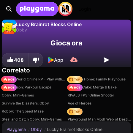
Login
Lucky Brainrot Blocks Online
Obby
No
Salva
Salva i progressi!
Lucky Brainrot Blocks Online è un gioco di obby gratuito di Cursora Labs. Giocaci online su Playgama.
Gioca ora
408
App
Correlato
Sprunki World Online RP - Play with Friends!
My Town Home: Family Playhouse
Barry Prison: Parkour Escape!
Piece of Cake: Merge & Bake
Obby: Mini-Games
RIVALS FPS: Online Shooter
Survive the Disasters: Obby
Age of Heroes
Robby: The Speed Maze
Hedgies
Steal and Catch Obby: Mini-Games
Playground Man Mod! Web of Destruction!
Playgama
/
Obby
/
Lucky Brainrot Blocks Online