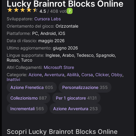
Lucky Brainrot Blocks Online
★★★★★
4.5
/ 408 voti
7
Sviluppatore:
Cursora Labs
Orientamento del gioco:
Orizzontale
Piattaforme:
PC, Android, iOS
Data di rilascio:
maggio 2026
Ultimo aggiornamento:
giugno 2026
Lingue supportate:
Inglese, Arabo, Tedesco, Spagnolo,
Russo, Turco
Altri Collegamenti:
Microsoft Store
Categorie:
Azione
,
Avventura
,
Abilità
,
Corsa
,
Clicker
,
Obby
,
Inattivi
Arcade
2
Azione Frenetica
605
Personalizzazione
355
giocatori
a 2
giocatori
per
Collezionismo
887
Per 1 giocatore
4131
bambini
46
5
Incrementali
565
Azione Avventura
253
Scopri Lucky Brainrot Blocks Online