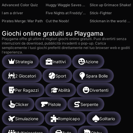
Advanced Color Quiz
Huggy Waggie Saves Kissy Missy
Slice up Grimace Shake!
I am a driver
Five Nights at Freddy's Playground Sandbox
Stick-Fighter
Pirates Merge: War Path
Cut the Noob!
Stickman in the world of crafting
Giochi online gratuiti su Playgama
Playgama offre gli ultimi e migliori giochi online gratuiti. Puoi divertirti senza
interruzioni da download, pubblicità invadenti o pop-up. Carica
semplicemente i tuoi giochi preferiti direttamente nel tuo browser web e goditi
l'esperienza.
Strategia
Inattivi
Azione
2 Giocatori
Sport
Spara Bolle
Per Ragazzi
Abilità
Divertenti
Clicker
Pistole
Serpente
Simulazione
Rompicapo
Solitario
Multigiocatore
Auto
Obby