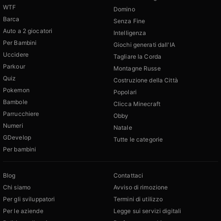
WTF
Domino
Barca
Senza Fine
Auto a 2 giocatori
Intelligenza
Per Bambini
Giochi generati dall'IA
Uccidere
Tagliare la Corda
Parkour
Montagne Russe
Quiz
Costruzione della Città
Pokemon
Popolari
Bambole
Clicca Minecraft
Parrucchiere
Obby
Numeri
Natale
GDevelop
Tutte le categorie
Per bambini
Blog
Contattaci
Chi siamo
Avviso di rimozione
Per gli sviluppatori
Termini di utilizzo
Per le aziende
Legge sui servizi digitali