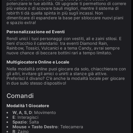
potenziare le tue abilità. Gli upgrade ti permettono di correre
più veloce o di scovare bauli migliori, mentre il sistema di
rebirth ti dà quella spinta in più sugli incassi. Non
dimenticare di espandere la base per sbloccare nuovi piani
e spazio extra!
Personalizzazione ed Eventi
Rendi unici i tuoi personaggi con vestiti, ali e zaini stilosi. E
tieni d'occhio il calendario: tra eventi Diamond Rain,
Rainbow, Tossici, Vulcanici e a tema Candy, avrai sempre
nuove chance di beccare bottini rari a tempo limitato.
Multigiocatore Online e Locale
Nella modalità online puoi giocare da solo, chiacchierare con
gli altri, invitare gli amici o unirti a stanze già attive.
Preferisci il divano? C'è anche la modalità locale per giocare
in due sullo stesso dispositivo!
Comandi
Modalità 1 Giocatore
W, A, S, D
: Movimento
E
: Interagisci
Spazio
: Salta
Mouse + Tasto Destro
: Telecamera
R
: Zaino