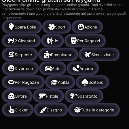
Playgama offre gli ultimi e migliori giochi online gratuiti. Puoi divertirti senza
interruzioni da download, pubblicità invadenti o pop-up. Carica
semplicemente i tuoi giochi preferiti direttamente nel tuo browser web e goditi
l'esperienza.
Spara Bolle
Sport
Azione
2 Giocatori
.io
Per Ragazzi
Serpente
Rompicapo
Simulazione
Divertenti
Auto
Arcade
Per Ragazze
Abilità
Solitario
Orrore
Pistole
Sparatutto
Clicker
Disegno
Tutte le categorie