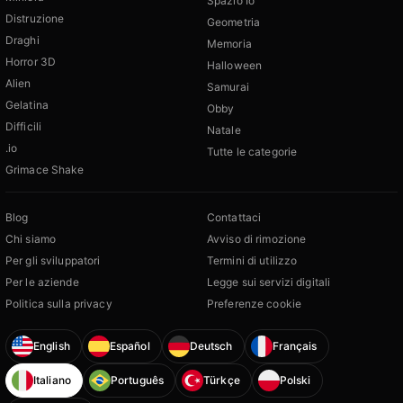
Spazio Io
Distruzione
Geometria
Draghi
Memoria
Horror 3D
Halloween
Alien
Samurai
Gelatina
Obby
Difficili
Natale
.io
Tutte le categorie
Grimace Shake
Blog
Contattaci
Chi siamo
Avviso di rimozione
Per gli sviluppatori
Termini di utilizzo
Per le aziende
Legge sui servizi digitali
Politica sulla privacy
Preferenze cookie
English
Español
Deutsch
Français
Italiano
Português
Türkçe
Polski