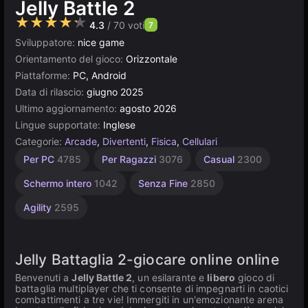
Jelly Battle 2
★★★★★
4.3
/ 70 voti
7
Sviluppatore:
nice game
Orientamento del gioco:
Orizzontale
Piattaforme:
PC, Android
Data di rilascio:
giugno 2025
Ultimo aggiornamento:
agosto 2026
Lingue supportate:
Inglese
Categorie:
Arcade
,
Divertenti
,
Fisica
,
Cellulari
Desktop
Geometria
Browser
Construct
Per
Per PC
4785
Per Ragazzi
3076
Casual
2300
Bambini
5026
5173
501
164
1480
Schermo intero
1042
Senza Fine
2850
Agility
2595
Jelly Battaglia 2-giocare online online
Benvenuti a
Jelly Battle 2
, un esilarante e
libero
gioco di
battaglia multiplayer che ti consente di impegnarti in caotici
combattimenti a tre vie! Immergiti in un'emozionante arena