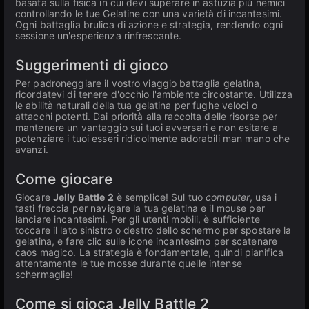
basata sulla fisica in cui devi superare in astuzia più nemici
controllando le tue Gelatine con una varietà di incantesimi.
Ogni battaglia brulica di azione e strategia, rendendo ogni
sessione un'esperienza rinfrescante.
Suggerimenti di gioco
Per padroneggiare il vostro viaggio battaglia gelatina,
ricordatevi di tenere d'occhio l'ambiente circostante. Utilizza
le abilità naturali della tua gelatina per fughe veloci o
attacchi potenti. Dai priorità alla raccolta delle risorse per
mantenere un vantaggio sui tuoi avversari e non esitare a
potenziare i tuoi esseri ridicolmente adorabili man mano che
avanzi.
Come giocare
Giocare
Jelly Battle 2
è semplice! Sul tuo
computer
, usa i
tasti freccia per navigare la tua gelatina e il mouse per
lanciare incantesimi. Per gli utenti mobili, è sufficiente
toccare il lato sinistro o destro dello schermo per spostare la
gelatina, e fare clic sulle icone incantesimo per scatenare
caos magico. La strategia è fondamentale, quindi pianifica
attentamente le tue mosse durante quelle intense
schermaglie!
Come si gioca Jelly Battle 2