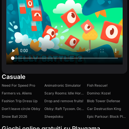
Casuale
Need For Speed Pro
Animatronic Simulator
Fish Rescue!
Farmers vs. Aliens
Scary Rooms: Idle Horror
Domino: Kozel
Fashion Trip Dress Up
Drop and remove fruits!
Blob Tower Defense
Don't leave circle Obby
Obby: Raft Tycoon. Ocean of Money!
Car Destruction King
Snow Ball 2026
Sheepdoku
Epic Parkour: Block Platformer
Giochi online gratuiti su Playgama