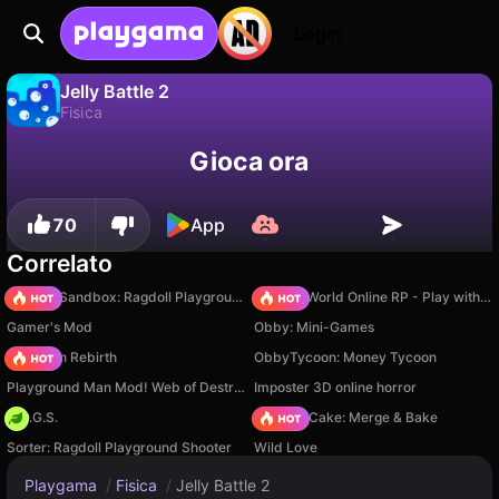
Login
Jelly Battle 2
Fisica
No
Salva
Salva i progressi!
Jelly Battle 2 è un gioco di fisica gratuito di nice game. Giocaci online su Playgama.
Gioca ora
70
App
Correlato
Sprunki Sandbox: Ragdoll Playground Mode
Sprunki World Online RP - Play with Friends!
Gamer's Mod
Obby: Mini-Games
Stickman Rebirth
ObbyTycoon: Money Tycoon
Playground Man Mod! Web of Destruction!
Imposter 3D online horror
H.O.G.S.
Piece of Cake: Merge & Bake
Sorter: Ragdoll Playground Shooter
Wild Love
Playgama
/
Fisica
/
Jelly Battle 2