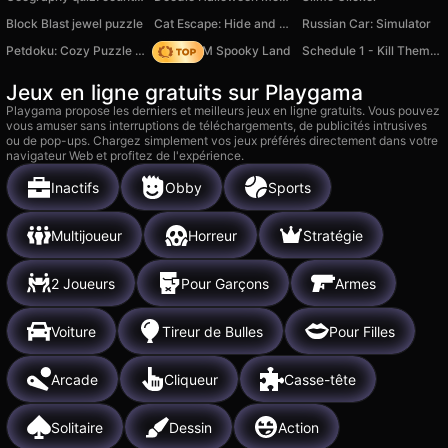
Block Blast jewel puzzle
Cat Escape: Hide and Seek
Russian Car: Simulator
Petdoku: Cozy Puzzle Games
Moto X3M Spooky Land
Schedule 1 - Kill Them All
Jeux en ligne gratuits sur Playgama
Playgama propose les derniers et meilleurs jeux en ligne gratuits. Vous pouvez
vous amuser sans interruptions de téléchargements, de publicités intrusives
ou de pop-ups. Chargez simplement vos jeux préférés directement dans votre
navigateur Web et profitez de l'expérience.
Inactifs
Obby
Sports
Multijoueur
Horreur
Stratégie
2 Joueurs
Pour Garçons
Armes
Voiture
Tireur de Bulles
Pour Filles
Arcade
Cliqueur
Casse-tête
Solitaire
Dessin
Action