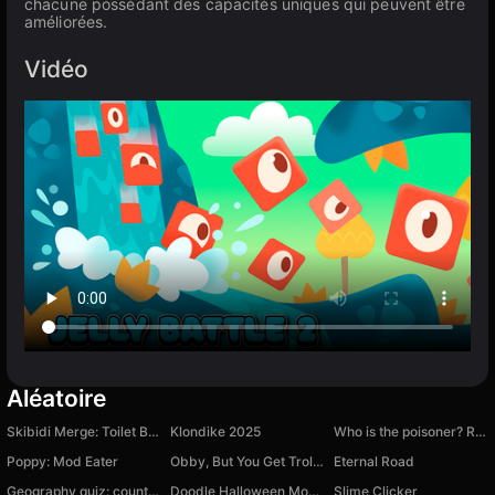
chacune possédant des capacités uniques qui peuvent être
améliorées.
Vidéo
Aléatoire
Skibidi Merge: Toilet Battle
Klondike 2025
Who is the poisoner? Restaurant secrets
Poppy: Mod Eater
Obby, But You Get Trolled
Eternal Road
Geography quiz: countries, flags, capitals
Doodle Halloween Momo Cat : Sea Magic
Slime Clicker