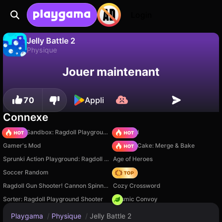
Login
Jelly Battle 2
Physique
Sauvegardez la
Non
Enregistrer
Jelly Battle 2 est un jeu de physique gratuit par nice game. Joue-y en ligne sur Playgama.
Jouer maintenant
progression !
70
Appli
Connexe
Sprunki Sandbox: Ragdoll Playground Mode
TB World
Gamer's Mod
Piece of Cake: Merge & Bake
Sprunki Action Playground: Ragdoll Sandbox
Age of Heroes
Soccer Random
Hedgies
Ragdoll Gun Shooter! Cannon Spinner Playground
Cozy Crossword
Sorter: Ragdoll Playground Shooter
Cosmic Convoy
Playgama
/
Physique
/
Jelly Battle 2