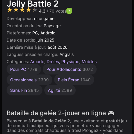
Jelly Battle 2
★★★★★
4.3
/ 70 votes
7
Développeur:
nice game
Orientation du jeu:
Paysage
Plateformes:
PC, Android
Date de sortie:
juin 2025
Dernière mise à jour:
août 2026
Langues prises en charge:
Anglais
Catégories:
Arcade
,
Drôles
,
Physique
,
Mobiles
Bureau
Géométrie
Navigateur
Construct
Pour
Pour PC
4779
Pour Adolescents
3072
Enfants
5168
5019
500
164
1477
Occasionnels
2309
Plein Écran
1040
Sans Fin
2845
Agilité
2589
Bataille de gelée 2-jouer en ligne 🎮
Bienvenue à
Bataille de Gelée 2
, une exaltante et
gratuit
jeu
de combat multijoueur qui vous permet de vous engager
dans des combats chaotiques à trois! Plongez - vous dans