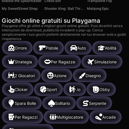
Robbie the Spearmaster
Chess Bot
Trampoline Flip
My SweetStreet Shop
Shooter King : Ball Throw
Mahjong Epic
Giochi online gratuiti su Playgama
Playgama offre gli ultimi e migliori giochi online gratuiti. Puoi divertirti senza
interruzioni da download, pubblicità invadenti o pop-up. Carica
semplicemente i tuoi giochi preferiti direttamente nel tuo browser web e goditi
l'esperienza.
Orrore
Pistole
Auto
Abilità
Strategia
Per Ragazze
Simulazione
2 Giocatori
Azione
Disegno
Clicker
Sport
.io
Obby
Spara Bolle
Solitario
Serpente
Per Ragazzi
Multigiocatore
Arcade