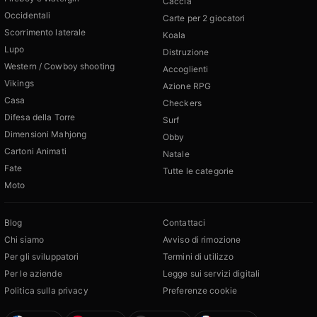
Caccia
Occidentali
Carte per 2 giocatori
Scorrimento laterale
Koala
Lupo
Distruzione
Western / Cowboy shooting
Accoglienti
Vikings
Azione RPG
Casa
Checkers
Difesa della Torre
Surf
Dimensioni Mahjong
Obby
Cartoni Animati
Natale
Fate
Tutte le categorie
Moto
Blog
Contattaci
Chi siamo
Avviso di rimozione
Per gli sviluppatori
Termini di utilizzo
Per le aziende
Legge sui servizi digitali
Politica sulla privacy
Preferenze cookie