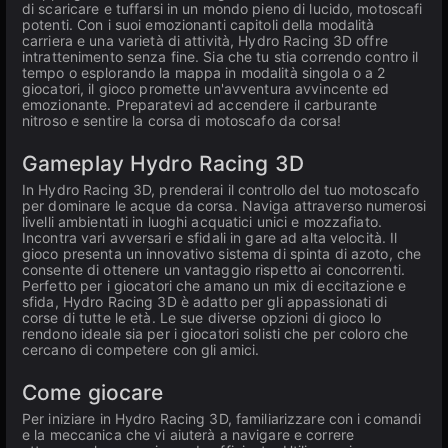
di scaricare e tuffarsi in un mondo pieno di lucido, motoscafi
potenti. Con i suoi emozionanti capitoli della modalità
carriera e una varietà di attività, Hydro Racing 3D offre
intrattenimento senza fine. Sia che tu stia correndo contro il
tempo o esplorando la mappa in modalità singola o a 2
giocatori, il gioco promette un'avventura avvincente ed
emozionante. Preparatevi ad accendere il carburante
nitroso e sentire la corsa di motoscafo da corsa!
Gameplay Hydro Racing 3D
In Hydro Racing 3D, prenderai il controllo del tuo motoscafo
per dominare le acque da corsa. Naviga attraverso numerosi
livelli ambientati in luoghi acquatici unici e mozzafiato.
Incontra vari avversari e sfidali in gare ad alta velocità. Il
gioco presenta un innovativo sistema di spinta di azoto, che
consente di ottenere un vantaggio rispetto ai concorrenti.
Perfetto per i giocatori che amano un mix di eccitazione e
sfida, Hydro Racing 3D è adatto per gli appassionati di
corse di tutte le età. Le sue diverse opzioni di gioco lo
rendono ideale sia per i giocatori solisti che per coloro che
cercano di competere con gli amici.
Come giocare
Per iniziare in Hydro Racing 3D, familiarizzare con i comandi
e la meccanica che vi aiuterà a navigare e correre