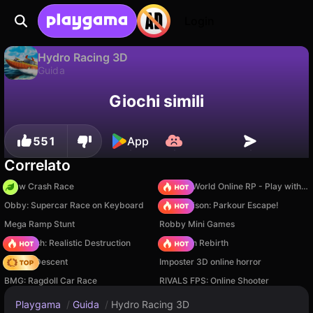
Login
Hydro Racing 3D
Guida
Disponibile solo su PC
Hydro Racing 3D è un gioco di guida gratuito di RHM Interactive. Giocaci online su Playgama.
Giochi simili
551
App
Correlato
Draw Crash Race
Sprunki World Online RP - Play with Friends!
Obby: Supercar Race on Keyboard
Barry Prison: Parkour Escape!
Mega Ramp Stunt
Robby Mini Games
Car Crush: Realistic Destruction
Stickman Rebirth
Deadly Descent
Imposter 3D online horror
BMG: Ragdoll Car Race
RIVALS FPS: Online Shooter
Playgama
/
Guida
/
Hydro Racing 3D