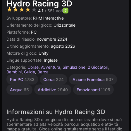
Hydro Racing 3D
★★★★★
4.1
/ 551 voti
7
Sviluppatore:
RHM Interactive
Orientamento del gioco:
Orizzontale
Piattaforme:
PC
Data di rilascio:
novembre 2024
Ultimo aggiornamento:
agosto 2026
Motore di gioco:
Unity
Lingue supportate:
Inglese
Categorie:
Corse
,
Avventura
,
Simulazione
,
2 Giocatori
,
Bambini
,
Guida
,
Barca
Senza
Impegnativi
Agility
Desktop
Browser
Indie
Unity
Alta
Per PC
4783
Corsa
224
Azione Frenetica
607
1220
Qualità
online
2593
Fine
5024
5174
592
2849
3175
3571
Acqua
65
Addictive
2940
Emozionanti
1105
Informazioni su Hydro Racing 3D
Hydro Racing 3D è un gioco di corse esilarante dove si può
sperimentare ad alta velocità parkour acquatico e attività
mappa gratuita. Gioca online gratuitamente senza il fastidio