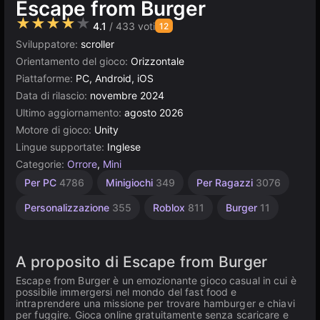
Escape from Burger
★★★★★
4.1
/ 433 voti
12
Sviluppatore:
scroller
Orientamento del gioco:
Orizzontale
Piattaforme:
PC, Android, iOS
Data di rilascio:
novembre 2024
Ultimo aggiornamento:
agosto 2026
Motore di gioco:
Unity
Lingue supportate:
Inglese
Categorie:
Orrore
,
Mini
Collezionismo
Agility
Desktop
Russi
Browser
Jump
Unity
Alta
Per
Per PC
4786
Minigiochi
349
Per Ragazzi
3076
Scare
Qualità
Bambini
online
1799
2594
5026
5172
887
3177
3571
1480
96
Personalizzazione
355
Roblox
811
Burger
11
A proposito di Escape from Burger
Escape from Burger è un emozionante gioco casual in cui è
possibile immergersi nel mondo del fast food e
intraprendere una missione per trovare hamburger e chiavi
per fuggire. Gioca online gratuitamente senza scaricare e