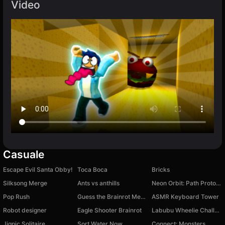
Video
Casuale
Escape Evil Santa Obby!
Toca Boca
Bricks
Silksong Merge
Ants vs anthills
Neon Orbit: Path Protocol
Pop Rush
Guess the Brainrot Meme by Sound
ASMR Keyboard Tower
Robot designer
Eagle Shooter Brainrot
Labubu Wheelie Challenge
Jigpic Solitaire
Sort Water Now
Connect: Monsters