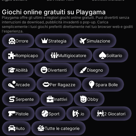
Giochi online gratuiti su Playgama
Playgama offre gli ultimi e migliori giochi online gratuiti. Puoi divertirti senza
interruzioni da download, pubblicità invadenti o pop-up. Carica
semplicemente i tuoi giochi preferiti direttamente nel tuo browser web e goditi
l'esperienza.
Orrore
Strategia
Simulazione
Rompicapo
Multigiocatore
Solitario
Abilità
Divertenti
Disegno
Arcade
Per Ragazze
Spara Bolle
Serpente
Inattivi
Obby
Pistole
Sport
.io
2 Giocatori
Auto
Tutte le categorie