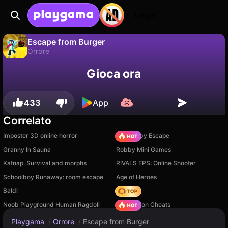
Login
Escape from Burger
Orrore
No
Salva
Salva i progressi!
Escape from Burger è un gioco di orrore gratuito di scroller. Giocaci online su Playgama.
Gioca ora
433
App
Correlato
Imposter 3D online horror
Your Obby Escape
Granny In Sauna
Robby Mini Games
Katnap. Survival and morphs
RIVALS FPS: Online Shooter
Schoolboy Runaway: room escape
Age of Heroes
Baldi
Hedgies
Noob Playground Human Ragdoll
PVZ Fusion Cheats
Playgama
/
Orrore
/
Escape from Burger