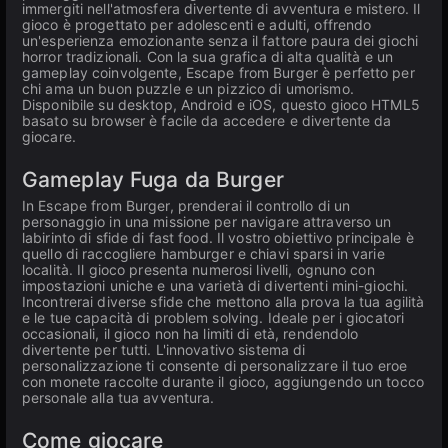
immergiti nell'atmosfera divertente di avventura e mistero. Il
gioco è progettato per adolescenti e adulti, offrendo
un'esperienza emozionante senza il fattore paura dei giochi
horror tradizionali. Con la sua grafica di alta qualità e un
gameplay coinvolgente, Escape from Burger è perfetto per
chi ama un buon puzzle e un pizzico di umorismo.
Disponibile su desktop, Android e iOS, questo gioco HTML5
basato su browser è facile da accedere e divertente da
giocare.
Gameplay Fuga da Burger
In Escape from Burger, prenderai il controllo di un
personaggio in una missione per navigare attraverso un
labirinto di sfide di fast food. Il vostro obiettivo principale è
quello di raccogliere hamburger e chiavi sparsi in varie
località. Il gioco presenta numerosi livelli, ognuno con
impostazioni uniche e una varietà di divertenti mini-giochi.
Incontrerai diverse sfide che mettono alla prova la tua agilità
e le tue capacità di problem solving. Ideale per i giocatori
occasionali, il gioco non ha limiti di età, rendendolo
divertente per tutti. L'innovativo sistema di
personalizzazione ti consente di personalizzare il tuo eroe
con monete raccolte durante il gioco, aggiungendo un tocco
personale alla tua avventura.
Come giocare