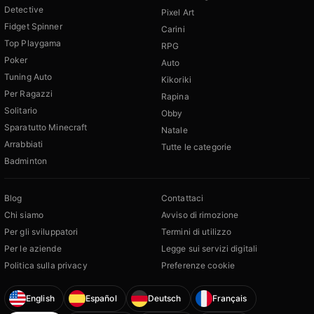
Detective
Pixel Art
Fidget Spinner
Carini
Top Playgama
RPG
Poker
Auto
Tuning Auto
Kikoriki
Per Ragazzi
Rapina
Solitario
Obby
Sparatutto Minecraft
Natale
Arrabbiati
Tutte le categorie
Badminton
Blog
Contattaci
Chi siamo
Avviso di rimozione
Per gli sviluppatori
Termini di utilizzo
Per le aziende
Legge sui servizi digitali
Politica sulla privacy
Preferenze cookie
English
Español
Deutsch
Français