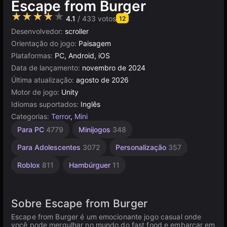
Escape from Burger
★★★★★
4.1
/ 433 votos
12
Desenvolvedor:
scroller
Orientação do jogo:
Paisagem
Plataformas:
PC, Android, iOS
Data de lançamento:
novembro de 2024
Última atualização:
agosto de 2026
Motor de jogo:
Unity
Idiomas suportados:
Inglês
Categorias:
Terror
,
Mini
Colecionismo
Agilidade
Russos
Infantis
Navegador
Jump
Unity
Mesa e
Alta
Para PC
4779
Minijogos
348
Desktop
Scare
Qualidade
online
1796
1477
2589
5019
889
3172
94
5168
3569
Para Adolescentes
3072
Personalização
357
Roblox
811
Hambúrguer
11
Sobre Escape from Burger
Escape from Burger é um emocionante jogo casual onde
você pode mergulhar no mundo do fast food e embarcar em