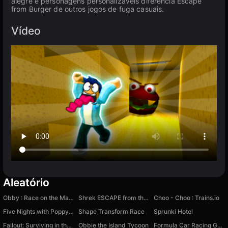
alegre e personagens personalizáveis diferencia Escape
from Burger de outros jogos de fuga casuais.
Vídeo
Aleatório
Obby : Race on the Math Tower
Shrek ESCAPE from the Swamp 2
Choo - Choo : Trains.io
Five Nights with Poppy Playtime
Shape Transform Race
Sprunki Hotel
Fallout: Surviving in the Wasteland
Obbie the Island Tycoon
Formula Car Racing Games