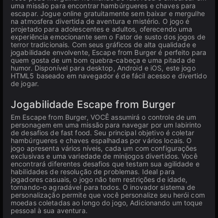
uma missão para encontrar hambúrgueres e chaves para
escapar. Jogue online gratuitamente sem baixar e mergulhe
na atmosfera divertida de aventura e mistério. O jogo é
projetado para adolescentes e adultos, oferecendo uma
experiência emocionante sem o Fator de susto dos jogos de
terror tradicionais. Com seus gráficos de alta qualidade e
jogabilidade envolvente, Escape from Burger é perfeito para
quem gosta de um bom quebra-cabeça e uma pitada de
humor. Disponível para desktop, Android e iOS, este jogo
HTML5 baseado em navegador é de fácil acesso e divertido
de jogar.
Jogabilidade Escape from Burger
Em Escape from Burger, VOCÊ assumirá o controle de um
personagem em uma missão para navegar por um labirinto
de desafios de fast food. Seu principal objetivo é coletar
hambúrgueres e chaves espalhadas por vários locais. O
jogo apresenta vários níveis, cada um com configurações
exclusivas e uma variedade de minijogos divertidos. Você
encontrará diferentes desafios que testam sua agilidade e
habilidades de resolução de problemas. Ideal para
jogadores casuais, o jogo não tem restrições de idade,
tornando-o agradável para todos. O inovador sistema de
personalização permite que você personalize seu herói com
moedas coletadas ao longo do jogo, Adicionando um toque
pessoal à sua aventura.