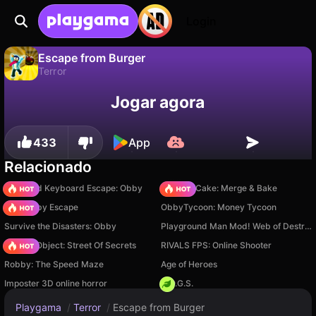
Login
Escape from Burger
Terror
Não
Salvar
Salve o progresso!
Escape from Burger é um jogo de terror gratuito de scroller. Jogue online na Playgama.
Jogar agora
433
App
Relacionado
+1 Speed Keyboard Escape: Obby
Piece of Cake: Merge & Bake
Your Obby Escape
ObbyTycoon: Money Tycoon
Survive the Disasters: Obby
Playground Man Mod! Web of Destruction!
Hidden Object: Street Of Secrets
RIVALS FPS: Online Shooter
Robby: The Speed Maze
Age of Heroes
Imposter 3D online horror
H.O.G.S.
Playgama
/
Terror
/
Escape from Burger