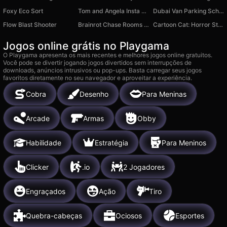
Foxy Eco Sort
Tom and Angela Insta Fashion
Dubai Van Parking School
Flow Blast Shooter
Brainrot Chase Rooms Shooting Arena
Cartoon Cat: Horror Story
Jogos online grátis no Playgama
O Playgama apresenta os mais recentes e melhores jogos online gratuitos.
Você pode se divertir jogando jogos divertidos sem interrupções de
downloads, anúncios intrusivos ou pop-ups. Basta carregar seus jogos
favoritos diretamente no seu navegador e aproveitar a experiência.
Cobra
Desenho
Para Meninas
Arcade
Armas
Obby
Habilidade
Estratégia
Para Meninos
Clicker
.io
2 Jogadores
Engraçados
Ação
Tiro
Quebra-cabeças
Ociosos
Esportes