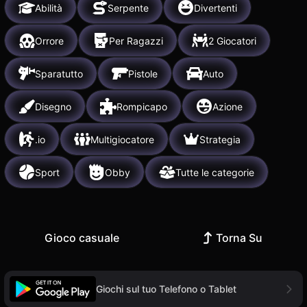
Abilità
Serpente
Divertenti
Orrore
Per Ragazzi
2 Giocatori
Sparatutto
Pistole
Auto
Disegno
Rompicapo
Azione
.io
Multigiocatore
Strategia
Sport
Obby
Tutte le categorie
Gioco casuale
Torna Su
Giochi sul tuo Telefono o Tablet