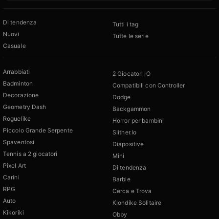
Di tendenza
Tutti i tag
Nuovi
Tutte le serie
Casuale
Arrabbiati
2 Giocatori IO
Badminton
Compatibili con Controller
Decorazione
Dodge
Geometry Dash
Backgammon
Roguelike
Horror per bambini
Piccolo Grande Serpente
Slither.Io
Spaventosi
Diapositive
Tennis a 2 giocatori
Mini
Pixel Art
Di tendenza
Carini
Barbie
RPG
Cerca e Trova
Auto
Klondike Solitaire
Kikoriki
Obby