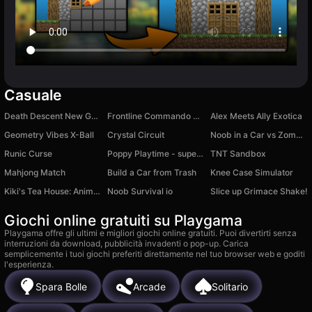
Casuale
Death Descent New Gear
Frontline Commando Shooting: Gun Games
Alex Meets Ally Exotica
Geometry Vibes X-Ball
Crystal Circuit
Noob in a Car vs Zombies
Runic Curse
Poppy Playtime - super puzzle
TNT Sandbox
Mahjong Match
Build a Car from Trash
Knee Case Simulator
Kiki's Tea House: Animal Cafe
Noob Survival io
Slice up Grimace Shake!
Giochi online gratuiti su Playgama
Playgama offre gli ultimi e migliori giochi online gratuiti. Puoi divertirti senza
interruzioni da download, pubblicità invadenti o pop-up. Carica
semplicemente i tuoi giochi preferiti direttamente nel tuo browser web e goditi
l'esperienza.
Spara Bolle
Arcade
Solitario