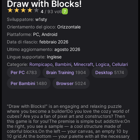
Draw with Blocks!
★★★★★
4
/ 93 voti
7
Sviluppatore:
w1sty
Orientamento del gioco:
Orizzontale
Piattaforme:
PC, Android
Data di rilascio:
febbraio 2026
Ultimo aggiornamento:
agosto 2026
Lingue supportate:
Inglese
Categorie:
Rompicapo
,
Bambini
,
Minecraft
,
Logica
,
Cellulari
Per PC
4783
Brain Training
1904
Desktop
5174
Per Bambini
1480
Browser
5024
"Draw with Blocks!" is an engaging and relaxing puzzle
where you become a builder!Do you love the cozy world of
cubes? Are you a fan of pixel art and constructors? Then
this game is for you!The premise is simple but addictive:On
the right, you see a sample — a cool structure made of
colorful blocks.On the left — your canvas, an empty 10 by
10 grid.At the bottom — your palette with all the necessary