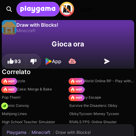
Login
Draw with Blocks!
Minecraft
No
Salva
Salva i progressi!
Draw with Blocks! è un gioco di minecraft gratuito di w1sty. Giocaci online su Playgama.
Gioca ora
93
App
Correlato
Arrow Puzzle
Sprunki World Online RP - Play with Friends!
Piece of Cake: Merge & Bake
TB World
Pop Them!
Your Obby Escape
Cosmic Convoy
Survive the Disasters: Obby
Mahjong Lines
ObbyTycoon: Money Tycoon
High School Teacher Simulator
RIVALS FPS: Online Shooter
Playgama
/
Minecraft
/
Draw with Blocks!