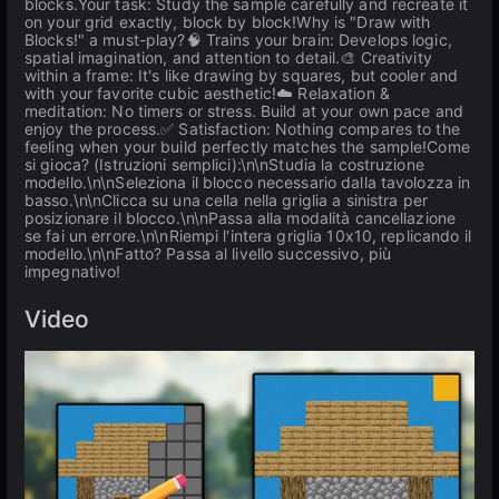
blocks.Your task: Study the sample carefully and recreate it
on your grid exactly, block by block!Why is "Draw with
Blocks!" a must-play?🧠 Trains your brain: Develops logic,
spatial imagination, and attention to detail.🎨 Creativity
within a frame: It's like drawing by squares, but cooler and
with your favorite cubic aesthetic!☁️ Relaxation &
meditation: No timers or stress. Build at your own pace and
enjoy the process.✅ Satisfaction: Nothing compares to the
feeling when your build perfectly matches the sample!Come
si gioca? (Istruzioni semplici):\n\nStudia la costruzione
modello.\n\nSeleziona il blocco necessario dalla tavolozza in
basso.\n\nClicca su una cella nella griglia a sinistra per
posizionare il blocco.\n\nPassa alla modalità cancellazione
se fai un errore.\n\nRiempi l'intera griglia 10x10, replicando il
modello.\n\nFatto? Passa al livello successivo, più
impegnativo!
Video