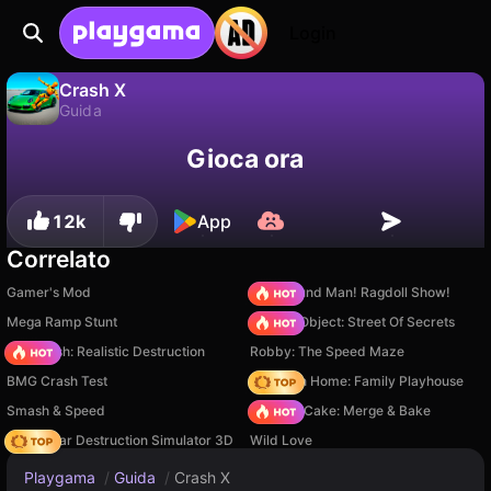
Login
Crash X
Guida
No
Salva
Salva i progressi!
Crash X è un gioco di guida gratuito di MZGames. Giocaci online su Playgama.
Gioca ora
12k
App
Correlato
Gamer's Mod
Playground Man! Ragdoll Show!
Mega Ramp Stunt
Hidden Object: Street Of Secrets
Car Crush: Realistic Destruction
Robby: The Speed Maze
BMG Crash Test
My Town Home: Family Playhouse
Smash & Speed
Piece of Cake: Merge & Bake
Online Car Destruction Simulator 3D
Wild Love
Playgama
/
Guida
/
Crash X