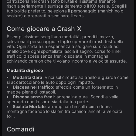
carrozzeria nei crash sono brutali e il sistema frenante
rischia seriamente il surriscaldamento o il KO totale. Scegli il
tuo bolide preferito, seleziona il personaggio (manichino o
scolaro) e preparati a seminare il caos.
Come giocare a Crash X
È semplicissimo: scegli una modalità, prendi il mezzo,
seleziona il personaggio e fagli superare il crash test della
vita. Ogni sfida è un'esperienza a sé: gare su circuiti ad
anello dove ogni sportellata lascia il segno, corse folli nel
traffico, discese senza freni o scalate in montagna
schivando camion che ti volano incontro a velocità assurde.
Modalità di gioco
Modalità Gara
: vinci sul circuito ad anello e guarda come
si accartocciano le auto dopo ogni impatto.
Discesa nel traffico
: sfreccia come un forsennato in
mappe piene di ostacoli.
Discesa senza freni
: adrenalina pura. Scendi a valle
sperando che la sorte sia dalla tua parte.
Scalata Mortale
: arrampicati fin sulla cima di una
montagna facendo lo slalom tra camion lanciati a velocità
folli.
Comandi