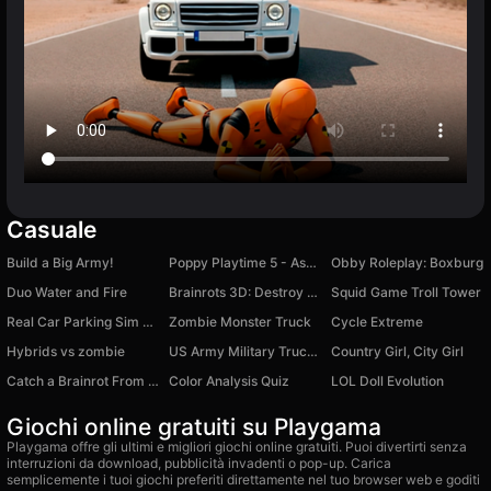
Casuale
Build a Big Army!
Poppy Playtime 5 - Assemble the Picture
Obby Roleplay: Boxburg
Duo Water and Fire
Brainrots 3D: Destroy walls with a laser!
Squid Game Troll Tower
Real Car Parking Sim 3D
Zombie Monster Truck
Cycle Extreme
Hybrids vs zombie
US Army Military Truck Driving
Country Girl, City Girl
Catch a Brainrot From Bosses
Color Analysis Quiz
LOL Doll Evolution
Giochi online gratuiti su Playgama
Playgama offre gli ultimi e migliori giochi online gratuiti. Puoi divertirti senza
interruzioni da download, pubblicità invadenti o pop-up. Carica
semplicemente i tuoi giochi preferiti direttamente nel tuo browser web e goditi