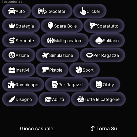
l'esperienza.
Auto
2 Giocatori
Clicker
Strategia
Spara Bolle
Sparatutto
Serpente
Multigiocatore
Solitario
Azione
Simulazione
Per Ragazze
Inattivi
Pistole
Sport
Rompicapo
Per Ragazzi
Obby
Disegno
Abilità
Tutte le categorie
Gioco casuale
Torna Su