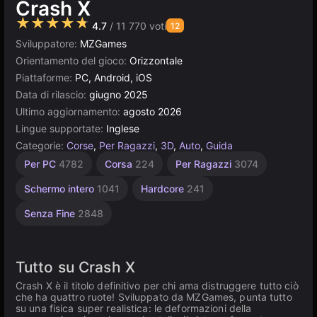
Crash X
★★★★★
4.7
/ 11 770 voti
12
Sviluppatore:
MZGames
Orientamento del gioco:
Orizzontale
Piattaforme:
PC, Android, iOS
Data di rilascio:
giugno 2025
Ultimo aggiornamento:
agosto 2026
Lingue supportate:
Inglese
Categorie:
Corse
,
Per Ragazzi
,
3D
,
Auto
,
Guida
Agility
Desktop
Demolizione
Browser
Unity
Drag
Car
Alta
Per PC
4782
Corsa
224
Per Ragazzi
3074
Crash
Racing
Qualità
online
2593
Auto
5023
5173
163
3175
3570
491
213
Schermo intero
1041
Hardcore
241
Senza Fine
2848
Tutto su Crash X
Crash X è il titolo definitivo per chi ama distruggere tutto ciò
che ha quattro ruote! Sviluppato da MZGames, punta tutto
su una fisica super realistica: le deformazioni della