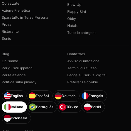
Corazzate
Blow Up
Azione Frenetica
Flappy Bird
Sparatutto in Terza Persona
Obby
Prova
Natale
Ristorante
Tutte le categorie
Sonic
Blog
Contattaci
Chi siamo
Avviso di rimozione
Per gli sviluppatori
Termini di utilizzo
Per le aziende
Legge sui servizi digitali
Politica sulla privacy
Preferenze cookie
English
Español
Deutsch
Français
Italiano
Português
Türkçe
Polski
Indonesia