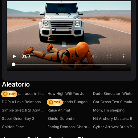
Aleatorio
Obby Royal races in flight
How High Will You Jump | Robby
Dude Simulator: Winter
DOP: A Love Relationship
Noob Legends Dungeon Adventures
Car Crash Test Simulator
Simple Sketch 2! ASMR Art Coloring
Raise Animal
Mom, I'm sleeping!
Super Onion Boy 2
Shield Defender
Hit Archery Masters: Bow Fighting
Golden Farm
Facing Demons: Chara Battle
Cyber Arrows: Brain Puzzle Game