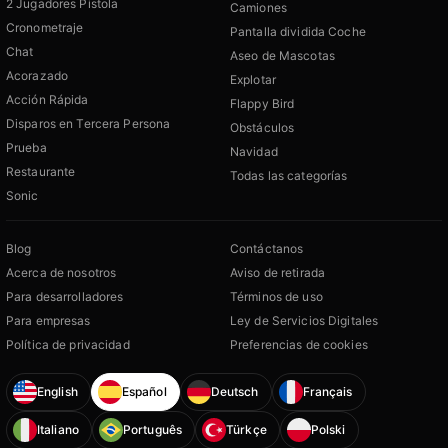
2 Jugadores Pistola
Camiones
Cronometraje
Pantalla dividida Coche
Chat
Aseo de Mascotas
Acorazado
Explotar
Acción Rápida
Flappy Bird
Disparos en Tercera Persona
Obstáculos
Prueba
Navidad
Restaurante
Todas las categorías
Sonic
Blog
Contáctanos
Acerca de nosotros
Aviso de retirada
Para desarrolladores
Términos de uso
Para empresas
Ley de Servicios Digitales
Política de privacidad
Preferencias de cookies
English
Español
Deutsch
Français
Italiano
Português
Türkçe
Polski