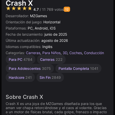
Crash X
★★★★★
4.7
/ 11 769 votos
12
Desarrollador:
MZGames
Orientación del juego:
Horizontal
Plataformas:
PC, Android, iOS
Fecha de lanzamiento:
junio de 2025
Última actualización:
agosto de 2026
Idiomas compatibles:
Inglés
Categorías:
Carreras
,
Para Niños
,
3D
,
Coches
,
Conducción
Agilidad
Escritorio
Coches de
Browser
Unity
Carreras
Alta
Accidentes
Para PC
4784
Carreras
222
Automovilísticos
Demolición
Calidad
2594
en
5025
5172
de
Resistencia
línea
3571
163
491
Para Adolescentes
3075
Pantalla Completa
1041
3175
213
Hardcore
241
Sin Fin
2849
Sobre Crash X
Crash X es una joya de MZGames diseñada para los que
aman ver chapa retorciéndose y el caos al volante. Gracias
a un motor de físicas brutal, cada golpe, frenazo o impacto