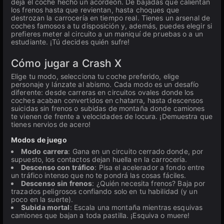
deja el coche hecho un acordeón. De bajadas que calientan
los frenos hasta que revientan, hasta choques que
destrozan la carrocería en tiempo real. Tienes un arsenal de
coches famosos a tu disposición y, además, puedes elegir si
prefieres meter al circuito a un maniquí de pruebas o a un
estudiante. ¡Tú decides quién sufre!
Cómo jugar a Crash X
Elige tu modo, selecciona tu coche preferido, elige
personaje y lánzate al abismo. Cada modo es un desafío
diferente: desde carreras en circuitos ovales donde los
coches acaban convertidos en chatarra, hasta descensos
suicidas sin frenos o subidas de montaña donde camiones
te vienen de frente a velocidades de locura. ¡Demuestra que
tienes nervios de acero!
Modos de juego
Modo carrera
: Gana en un circuito cerrado donde, por
supuesto, los contactos dejan huella en la carrocería.
Descenso con tráfico
: Pisa el acelerador a fondo entre
un tráfico intenso que no te pondrá las cosas fáciles.
Descenso sin frenos
: ¿Quién necesita frenos? Baja por
trazados peligrosos confiando solo en tu habilidad (y un
poco en la suerte).
Subida mortal
: Escala una montaña mientras esquivas
camiones que bajan a toda pastilla. ¡Esquiva o muere!