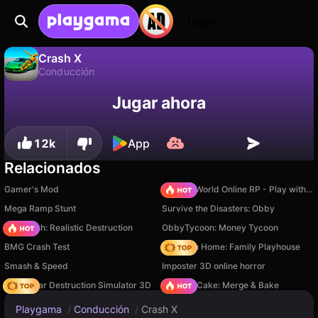
Login
Crash X
Conducción
No
Guardar
¡Guarda el progreso!
Crash X es un juego de conducción gratuito de MZGames. Juégalo en línea en Playgama.
Jugar ahora
12k
App
Relacionados
Gamer's Mod
Sprunki World Online RP - Play with Friends!
Mega Ramp Stunt
Survive the Disasters: Obby
Car Crush: Realistic Destruction
ObbyTycoon: Money Tycoon
BMG Crash Test
My Town Home: Family Playhouse
Smash & Speed
Imposter 3D online horror
Online Car Destruction Simulator 3D
Piece of Cake: Merge & Bake
Playgama
/
Conducción
/
Crash X