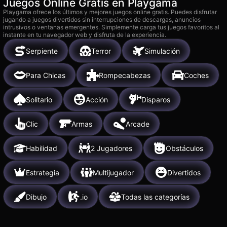
Juegos Online Gratis en Playgama
Playgama ofrece los últimos y mejores juegos online gratis. Puedes disfrutar
jugando a juegos divertidos sin interrupciones de descargas, anuncios
intrusivos o ventanas emergentes. Simplemente carga tus juegos favoritos al
instante en tu navegador web y disfruta de la experiencia.
Serpiente
Terror
Simulación
Para Chicas
Rompecabezas
Coches
Solitario
Acción
Disparos
Clic
Armas
Arcade
Habilidad
2 Jugadores
Obstáculos
Estrategia
Multijugador
Divertidos
Dibujo
.io
Todas las categorías