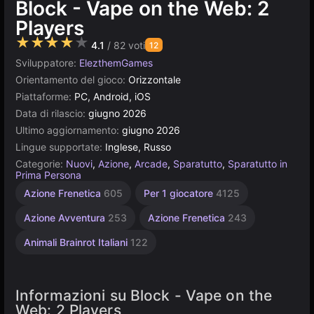
Block - Vape on the Web: 2
Players
★★★★★
4.1
/ 82 voti
12
Sviluppatore:
ElezthemGames
Orientamento del gioco:
Orizzontale
Piattaforme:
PC, Android, iOS
Data di rilascio:
giugno 2026
Ultimo aggiornamento:
giugno 2026
Lingue supportate:
Inglese, Russo
Categorie:
Nuovi
,
Azione
,
Arcade
,
Sparatutto
,
Sparatutto in
Prima Persona
Azione Frenetica
605
Per 1 giocatore
4125
Azione Avventura
253
Azione Frenetica
243
Animali Brainrot Italiani
122
Informazioni su Block - Vape on the
Web: 2 Players