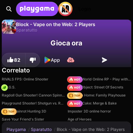
Login
Block - Vape on the Web: 2 Players
Sparatutto
No
Salva
Salva i progressi!
Gioca ora
Block - Vape on the Web: 2 Players è un gioco di sparatutto gratuito di ElezthemGames. Giocaci online su Playgama.
82
App
Correlato
RIVALS FPS: Online Shooter
Sprunki World Online RP - Play with Friends!
H.O.G.S.
Hidden Object: Street Of Secrets
Ragdoll Gun Shooter! Cannon Spinner Playground
My Town Home: Family Playhouse
Playground Shooter! Shotgun vs. Ragdolls!
Piece of Cake: Merge & Bake
Italian Brainrot Hunting 3D
Imposter 3D online horror
Save Your Friend's Sister
Age of Heroes
Playgama
/
Sparatutto
/
Block - Vape on the Web: 2 Players