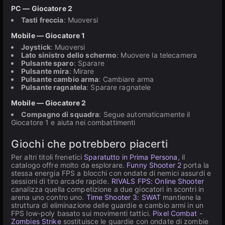
PC — Giocatore 2
Tasti freccia
: Muoversi
Mobile — Giocatore 1
Joystick
: Muoversi
Lato sinistro dello schermo
: Muovere la telecamera
Pulsante sparo
: Sparare
Pulsante mira
: Mirare
Pulsante cambio arma
: Cambiare arma
Pulsante ragnatela
: Sparare ragnatele
Mobile — Giocatore 2
Compagno di squadra
: Segue automaticamente il
Giocatore 1 e aiuta nei combattimenti
Giochi che potrebbero piacerti
Per altri titoli frenetici
Sparatutto in Prima Persona
, il
catalogo offre molto da esplorare.
Funny Shooter 2
porta la
stessa energia FPS a blocchi con ondate di nemici assurdi e
sessioni di tiro arcade rapide.
RIVALS FPS: Online Shooter
canalizza quella competizione a due giocatori in scontri in
arena uno contro uno.
Time Shooter 3: SWAT
mantiene la
struttura di eliminazione delle guardie e cambio armi in un
FPS low-poly basato sui movimenti tattici.
Pixel Combat -
Zombies Strike
sostituisce le guardie con ondate di zombie