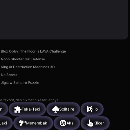
Blox Obby: The Floor is LAVA Challenge
Noob Shooter Girl Defense
King of Destruction Machines 3D
No Shorts
Jigsaw Solitaire Puzzle
e favorit, dan nikmatin keseruannya.
an
Teka-Teki
Solitaire
.io
Laki
Menembak
Aksi
Kliker