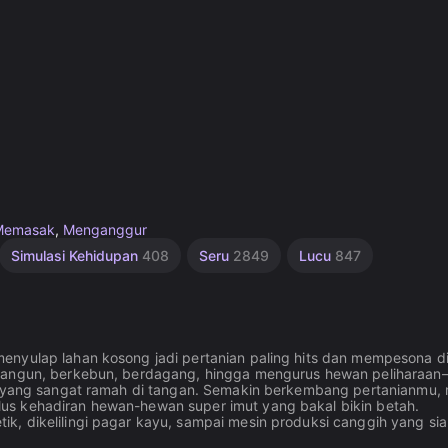
Memasak
,
Menganggur
Simulasi Kehidupan
408
Seru
2849
Lucu
847
enyulap lahan kosong jadi pertanian paling hits dan mempesona d
embangun, berkebun, berdagang, hingga mengurus hewan peliharaa
ol yang sangat ramah di tangan. Semakin berkembang pertanianmu,
us kehadiran hewan-hewan super imut yang bakal bikin betah.
k, dikelilingi pagar kayu, sampai mesin produksi canggih yang si