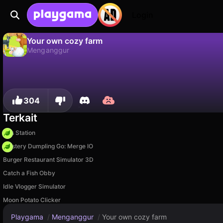
Login
Your own cozy farm
Menganggur
Tidak
Simp
Simpan progresnya!
Your own cozy farm adalah game menganggur gratis oleh HorizonSB. Mainkan online di Playgama.
304
Terkait
Gas Station
Mystery Dumpling Go: Merge IO
Burger Restaurant Simulator 3D
Catch a Fish Obby
Idle Vlogger Simulator
Moon Potato Clicker
Playgama
/
Menganggur
/
Your own cozy farm