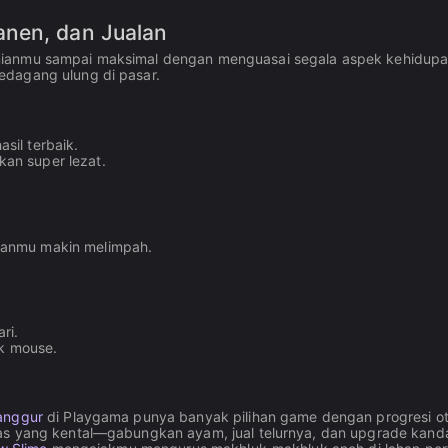
anen, dan Jualan
anianmu sampai maksimal dengan menguasai segala aspek kehidup
edagang ulung di pasar.
sil terbaik.
an super lezat.
ianmu makin melimpah.
ri.
k mouse.
anggur
di Playgama punya banyak pilihan game dengan progresi o
s yang kental—gabungkan ayam, jual telurnya, dan upgrade kan