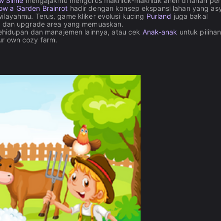
w Slime
mengajakmu mengurus makhluk-makhluk aneh di lahan pert
ow a Garden Brainrot
hadir dengan konsep ekspansi lahan yang asyi
ilayahmu. Terus, game kliker evolusi kucing
Purland
juga bakal
 dan upgrade area yang memuaskan.
kehidupan dan manajemen lainnya, atau cek
Anak-anak
untuk piliha
ur own cozy farm.