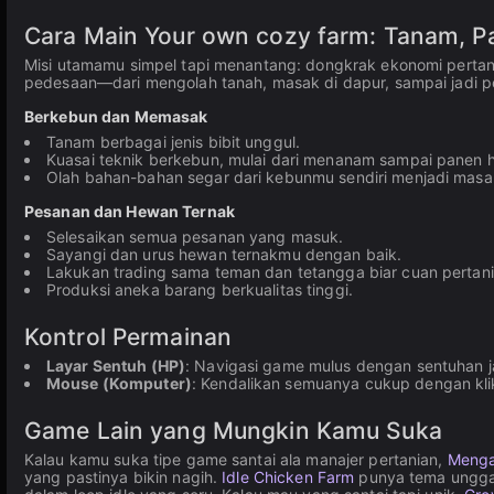
Cara Main Your own cozy farm: Tanam, P
Misi utamamu simpel tapi menantang: dongkrak ekonomi pert
pedesaan—dari mengolah tanah, masak di dapur, sampai jadi p
Berkebun dan Memasak
Tanam berbagai jenis bibit unggul.
Kuasai teknik berkebun, mulai dari menanam sampai panen ha
Olah bahan-bahan segar dari kebunmu sendiri menjadi masak
Pesanan dan Hewan Ternak
Selesaikan semua pesanan yang masuk.
Sayangi dan urus hewan ternakmu dengan baik.
Lakukan trading sama teman dan tetangga biar cuan pertan
Produksi aneka barang berkualitas tinggi.
Kontrol Permainan
Layar Sentuh (HP)
: Navigasi game mulus dengan sentuhan ja
Mouse (Komputer)
: Kendalikan semuanya cukup dengan kli
Game Lain yang Mungkin Kamu Suka
Kalau kamu suka tipe game santai ala manajer pertanian,
Meng
yang pastinya bikin nagih.
Idle Chicken Farm
punya tema ungga