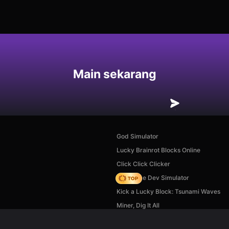
an
Main sekarang
God Simulator
Lucky Brainrot Blocks Online
Click Click Clicker
Idle Game Dev Simulator
Kick a Lucky Block: Tsunami Waves
Miner, Dig It All