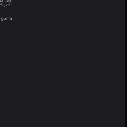
anian,
k, di
n game