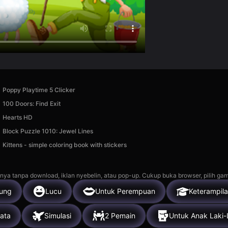
Poppy Playtime 5 Clicker
100 Doors: Find Exit
Hearts HD
Block Puzzle 1010: Jewel Lines
Kittens - simple coloring book with stickers
nya tanpa download, iklan nyebelin, atau pop-up. Cukup buka browser, pilih gam
ung
Lucu
Untuk Perempuan
Keterampil
ata
Simulasi
2 Pemain
Untuk Anak Laki-