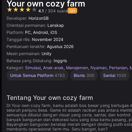
Your own cozy farm
★★★★★
4.1
/ 304 suara
12+
Developer:
HorizonSB
Orientasi permainan:
Lanskap
Platform:
PC, Android, iOS
Tanggal rilis:
November 2024
Pembaruan terakhir:
Agustus 2026
Mesin permainan:
Unity
Bahasa yang Didukung:
Inggris
Kategori:
Simulasi
,
Anak-anak
,
Manajemen
,
Nyaman
,
Pertanian
,
Desktop
Bangunan
Manajemen
Rekomendasi
Unity
Online
Untuk Semua Platform
4783
Bisnis
300
Santai
1030
Terbaik
online
Online
5174
Sumber
638
3571
3175
Daya
5024
300
Tentang Your own cozy farm
Di Your own cozy farm, kamu adalah bos besar yang bertugas m
seluruh penjuru desa. Game ini adalah racikan pas antara m
semuanya dibalut dengan visual yang ceria, santai, dan kontr
banyak bangunan dan dekorasi lucu yang bisa kamu pasang, pl
Bayangkan bangunan beratap merah dengan dinding putih esteti
membantu operasional farm-mu. Seru banget, kan?