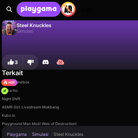
Login
Steel Knuckles
Simulasi
Steel Knuckles adalah game simulasi gratis oleh QanterQant. Mainkan online di Playgama.
Tidak
Simp
Simpan progresnya!
3
Terkait
Melon Sandbox
Pizza Inc.
Night Shift
ASMR Girl: Livestream Mukbang
Kubz.io
Playground Man Mod! Web of Destruction!
Playgama
/
Simulasi
/
Steel Knuckles