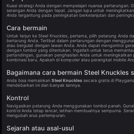
Kuasi strategi Anda dengan mempelajari nuansa pertarungan.
serangan Anda dengan tepat. Jangan lupa untuk meningkatkan 
Anda
tergantung pada peningkatan berkelanjutan dan peningkat
Cara bermain
Untuk terjun ke Steel Knuckles, pertama, pilih petarung Anda 
bertarung Anda. Terlibat dalam pertarungan dengan mengguna
atau bergulat dengan lawan Anda. Anda dapat mengontrol ge
dengan tombol yang ditentukan. Ingatlah untuk terus memantau
pertandingan, gunakan penghasilan Anda untuk meningkatka
kombinasi baru. Apakah di komputer atau perangkat mobile And
Bagaimana cara bermain Steel Knuckles s
Anda bisa memainkan
Steel Knuckles
secara gratis di Playgama
mendebarkan ini dan banyak lainnya.
Kontrol
Navigasikan petarung Anda menggunakan tombol panah. Gunakan
kontrol Anda tetap lancar; latihan membuatnya sempurna. Ser
mengubah arus pertempuran.
Sejarah atau asal-usul