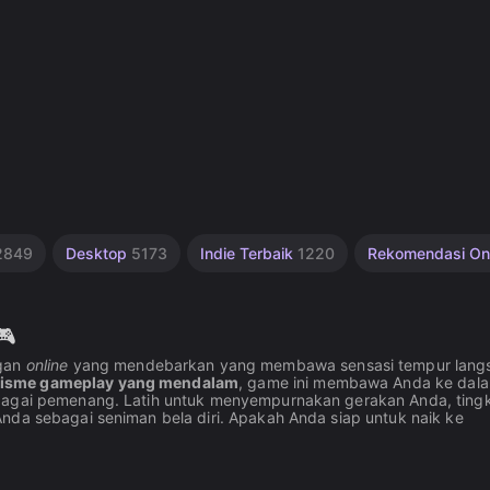
2849
Desktop
5173
Indie Terbaik
1220
Rekomendasi On
🎮
ngan
online
yang mendebarkan yang membawa sensasi tempur lang
isme gameplay yang mendalam
, game ini membawa Anda ke dal
ebagai pemenang. Latih untuk menyempurnakan gerakan Anda, ting
nda sebagai seniman bela diri. Apakah Anda siap untuk naik ke