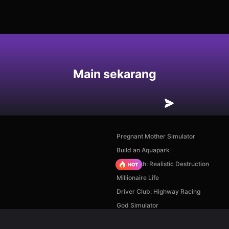
an
Main sekarang
Pregnant Mother Simulator
Build an Aquapark
Car Crush: Realistic Destruction
Millionaire Life
Driver Club: Highway Racing
God Simulator