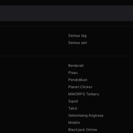
Semua tag
Semua seri
Berdarah
Pisau
Pendidikan
Planet Clicker
MMORPG Terbaru
Squid
Taksi
Gelombang Angkasa
Mobile
Blackjack Online