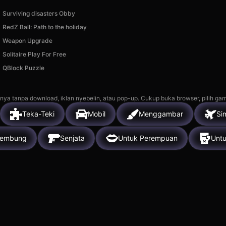
Surviving disasters Obby
RedZ Ball: Path to the holiday
Weapon Upgrade
Solitaire Play For Free
QBlock Puzzle
nya tanpa download, iklan nyebelin, atau pop-up. Cukup buka browser, pilih gam
Teka-Teki
Mobil
Menggambar
Si
lembung
Senjata
Untuk Perempuan
Untu