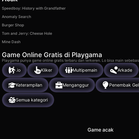
Speedboy: History with Grandfather
Anomaly Search
Burger Shop
Tom and Jerry: Cheese Hole
Mine Dash
Game Online Gratis di Playgama
Playgama punya game online gratis terbaru dan terkeren. Lo bisa main sebebas
.io
Kliker
Multipemain
Arkade
Keterampilan
Menganggur
Penembak Ge
Semua kategori
Game acak