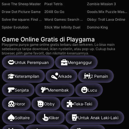
Save The Sheep Master
Pixel Tetris
Zombie Mission 3
Draw Dot Picture Game
2048 Go Go
Goods Mix Puzzle Master
Solve the square: Find out your IQ
Word Games: Search Words
Obby: Troll Lava Online
Spider Evolution
Stick War Infinity Duel
Domino King
Game Online Gratis di Playgama
Playgama punya game online gratis terbaru dan terkeren. Lo bisa main
sebebasnya tanpa download, iklan nyebelin, atau pop-up. Cukup buka
browser, pilih game favorit, dan nikmatin keseruannya.
Untuk Perempuan
Menganggur
Keterampilan
Arkade
2 Pemain
Senjata
Menembak
Lucu
Horor
Obby
Teka-Teki
Solitaire
Kliker
Untuk Anak Laki-Laki