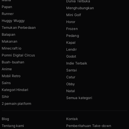
Dunia Terbuka
Papan
Menghubungkan
Runner
Mini Golf
Huggy Wuggy
Horor
Temukan Perbedaan
Frozen
Balapan
Pedang
Makanan
Kapal
Minecraft io
Lendir
Pomni Digital Circus
Godot
Buah-buahan
Indie Terbaik
Anime
Santai
Mobil Retro
Catur
Sains
Obby
Kategori Hindari
Natal
Sihir
Semua kategori
2 pemain platform
Blog
Kontak
Tentang kami
Pemberitahuan Take-down