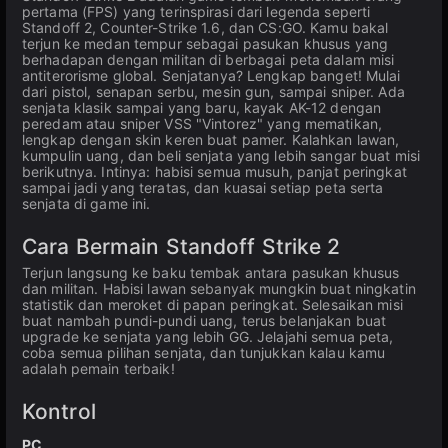
pertama (FPS) yang terinspirasi dari legenda seperti
Standoff 2, Counter-Strike 1.6, dan CS:GO. Kamu bakal
terjun ke medan tempur sebagai pasukan khusus yang
berhadapan dengan militan di berbagai peta dalam misi
antiterorisme global. Senjatanya? Lengkap banget! Mulai
dari pistol, senapan serbu, mesin gun, sampai sniper. Ada
senjata klasik sampai yang baru, kayak AK-12 dengan
peredam atau sniper VSS "Vintorez" yang mematikan,
lengkap dengan skin keren buat pamer. Kalahkan lawan,
kumpulin uang, dan beli senjata yang lebih sangar buat misi
berikutnya. Intinya: habisi semua musuh, panjat peringkat
sampai jadi yang teratas, dan kuasai setiap peta serta
senjata di game ini.
Cara Bermain Standoff Strike 2
Terjun langsung ke baku tembak antara pasukan khusus
dan militan. Habisi lawan sebanyak mungkin buat ningkatin
statistik dan meroket di papan peringkat. Selesaikan misi
buat nambah pundi-pundi uang, terus belanjakan buat
upgrade ke senjata yang lebih GG. Jelajahi semua peta,
coba semua pilihan senjata, dan tunjukkan kalau kamu
adalah pemain terbaik!
Kontrol
PC