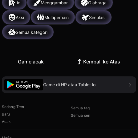
.io
Menggambar
Olahraga
Aksi
Multipemain
Simulasi
Semua kategori
Game acak
Kembali ke Atas
Game di HP atau Tablet lo
Sedang Tren
Semua tag
Baru
Semua seri
Acak
Mafia