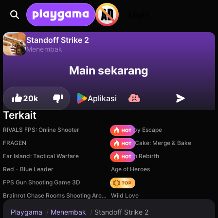
Login
Standoff Strike 2
Menembak
Standoff Strike 2 adalah game menembak gratis oleh FreeGamesStore. Mainkan online di Playgama.
Tidak
Simpan
Simpan progresnya!
Main sekarang
20k
Aplikasi
Terkait
RIVALS FPS: Online Shooter
Your Obby Escape
FRAGEN
Piece of Cake: Merge & Bake
Far Island: Tactical Warfare
Stickman Rebirth
Red - Blue Leader
Age of Heroes
FPS Gun Shooting Game 3D
Hedgies
Brainrot Chase Rooms Shooting Arena
Wild Love
Playgama
/
Menembak
/
Standoff Strike 2