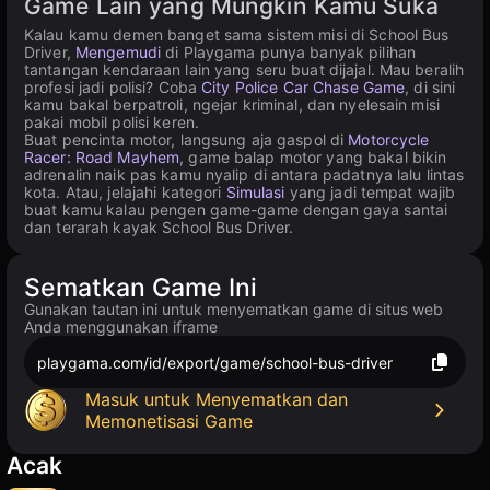
Game Lain yang Mungkin Kamu Suka
Kalau kamu demen banget sama sistem misi di School Bus
Driver,
Mengemudi
di Playgama punya banyak pilihan
tantangan kendaraan lain yang seru buat dijajal. Mau beralih
profesi jadi polisi? Coba
City Police Car Chase Game
, di sini
kamu bakal berpatroli, ngejar kriminal, dan nyelesain misi
pakai mobil polisi keren.
Buat pencinta motor, langsung aja gaspol di
Motorcycle
Racer: Road Mayhem
, game balap motor yang bakal bikin
adrenalin naik pas kamu nyalip di antara padatnya lalu lintas
kota. Atau, jelajahi kategori
Simulasi
yang jadi tempat wajib
buat kamu kalau pengen game-game dengan gaya santai
dan terarah kayak School Bus Driver.
Sematkan Game Ini
Gunakan tautan ini untuk menyematkan game di situs web
Anda menggunakan iframe
playgama.com/id/export/game/school-bus-driver
Masuk untuk Menyematkan dan
Memonetisasi Game
Acak