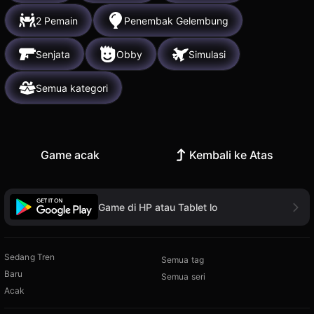
2 Pemain
Penembak Gelembung
Senjata
Obby
Simulasi
Semua kategori
Game acak
Kembali ke Atas
Game di HP atau Tablet lo
Sedang Tren
Semua tag
Baru
Semua seri
Acak