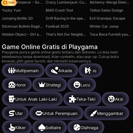
Solitaire Emperor - Secrets of Fate
Crazy Lumberjack: Cut Them All
Alchemy: Merge Elements
Yucky Yum
BMG Crash Test
Tattoo Salon Design
Jumping Bottle 3D
Drift Racing in the open world
Evil Grandpa: Escape
Stickman Bullets Ragdoll
Football 2025
Winter Car Jump
Hidden Object - Girl and Cat
That's Not Our Neighbor: Screamers!
Toca Boca Furnish your home
Game Online Gratis di Playgama
Playgama punya game online gratis terbaru dan terkeren. Lo bisa main
sebebasnya tanpa download, iklan nyebelin, atau pop-up. Cukup buka
browser, pilih game favorit, dan nikmatin keseruannya.
Multipemain
Arkade
.io
Horor
Strategi
Lucu
Untuk Anak Laki-Laki
Teka-Teki
Aksi
Ular
Untuk Perempuan
Menggambar
Kliker
Solitaire
Olahraga