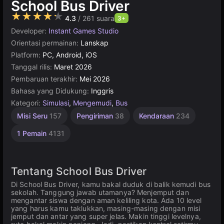
School Bus Driver
★★★★★
4.3
/ 261 suara
3+
Developer:
Instant Games Studio
Orientasi permainan:
Lanskap
Platform:
PC, Android, iOS
Tanggal rilis:
Maret 2026
Pembaruan terakhir:
Mei 2026
Bahasa yang Didukung:
Inggris
Kategori:
Simulasi
,
Mengemudi
,
Bus
Misi Seru
157
Pengiriman
38
Kendaraan
234
1 Pemain
4131
Tentang School Bus Driver
Di School Bus Driver, kamu bakal duduk di balik kemudi bus
sekolah. Tanggung jawab utamanya? Menjemput dan
mengantar siswa dengan aman keliling kota. Ada 10 level
yang harus kamu taklukkan, masing-masing dengan misi
jemput dan antar yang super jelas. Makin tinggi levelnya,