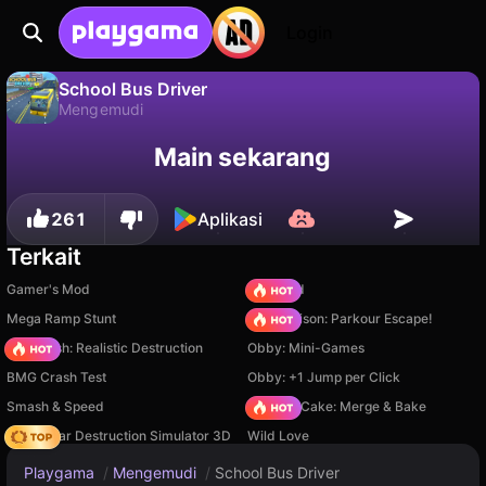
Login
School Bus Driver
Mengemudi
Tidak
Simpan
Simpan progresnya!
School Bus Driver adalah game mengemudi gratis oleh Instant Games Studio. Mainkan online di Playgama.
Main sekarang
261
Aplikasi
Terkait
Gamer's Mod
TB World
Mega Ramp Stunt
Barry Prison: Parkour Escape!
Car Crush: Realistic Destruction
Obby: Mini-Games
BMG Crash Test
Obby: +1 Jump per Click
Smash & Speed
Piece of Cake: Merge & Bake
Online Car Destruction Simulator 3D
Wild Love
Playgama
/
Mengemudi
/
School Bus Driver