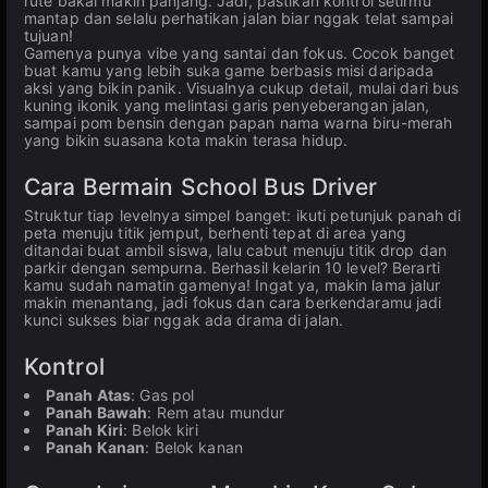
rute bakal makin panjang. Jadi, pastikan kontrol setirmu
mantap dan selalu perhatikan jalan biar nggak telat sampai
tujuan!
Gamenya punya vibe yang santai dan fokus. Cocok banget
buat kamu yang lebih suka game berbasis misi daripada
aksi yang bikin panik. Visualnya cukup detail, mulai dari bus
kuning ikonik yang melintasi garis penyeberangan jalan,
sampai pom bensin dengan papan nama warna biru-merah
yang bikin suasana kota makin terasa hidup.
Cara Bermain School Bus Driver
Struktur tiap levelnya simpel banget: ikuti petunjuk panah di
peta menuju titik jemput, berhenti tepat di area yang
ditandai buat ambil siswa, lalu cabut menuju titik drop dan
parkir dengan sempurna. Berhasil kelarin 10 level? Berarti
kamu sudah namatin gamenya! Ingat ya, makin lama jalur
makin menantang, jadi fokus dan cara berkendaramu jadi
kunci sukses biar nggak ada drama di jalan.
Kontrol
Panah Atas
: Gas pol
Panah Bawah
: Rem atau mundur
Panah Kiri
: Belok kiri
Panah Kanan
: Belok kanan