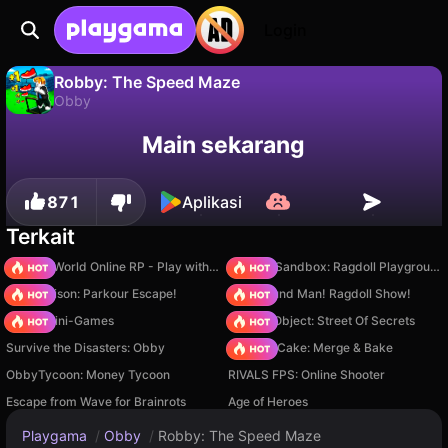
Login
Robby: The Speed Maze
Obby
Tidak
Simpan
Simpan progresnya!
Robby: The Speed Maze adalah game obby gratis oleh Vitaly Kolomoytsev (Eva Games). Mainkan online di Playgama.
Main sekarang
871
Aplikasi
Terkait
Sprunki World Online RP - Play with Friends!
Sprunki Sandbox: Ragdoll Playground Mode
Barry Prison: Parkour Escape!
Playground Man! Ragdoll Show!
Obby: Mini-Games
Hidden Object: Street Of Secrets
Survive the Disasters: Obby
Piece of Cake: Merge & Bake
ObbyTycoon: Money Tycoon
RIVALS FPS: Online Shooter
Escape from Wave for Brainrots
Age of Heroes
Playgama
/
Obby
/
Robby: The Speed Maze