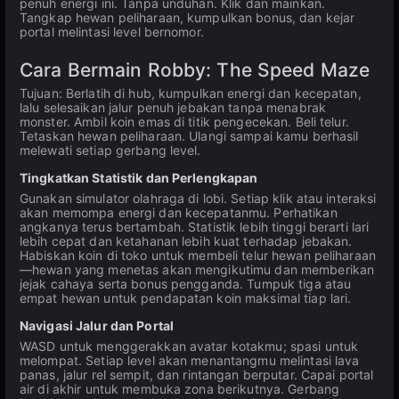
penuh energi ini. Tanpa unduhan. Klik dan mainkan.
Tangkap hewan peliharaan, kumpulkan bonus, dan kejar
portal melintasi level bernomor.
Cara Bermain Robby: The Speed Maze
Tujuan: Berlatih di hub, kumpulkan energi dan kecepatan,
lalu selesaikan jalur penuh jebakan tanpa menabrak
monster. Ambil koin emas di titik pengecekan. Beli telur.
Tetaskan hewan peliharaan. Ulangi sampai kamu berhasil
melewati setiap gerbang level.
Tingkatkan Statistik dan Perlengkapan
Gunakan simulator olahraga di lobi. Setiap klik atau interaksi
akan memompa energi dan kecepatanmu. Perhatikan
angkanya terus bertambah. Statistik lebih tinggi berarti lari
lebih cepat dan ketahanan lebih kuat terhadap jebakan.
Habiskan koin di toko untuk membeli telur hewan peliharaan
—hewan yang menetas akan mengikutimu dan memberikan
jejak cahaya serta bonus pengganda. Tumpuk tiga atau
empat hewan untuk pendapatan koin maksimal tiap lari.
Navigasi Jalur dan Portal
WASD untuk menggerakkan avatar kotakmu; spasi untuk
melompat. Setiap level akan menantangmu melintasi lava
panas, jalur rel sempit, dan rintangan berputar. Capai portal
air di akhir untuk membuka zona berikutnya. Gerbang