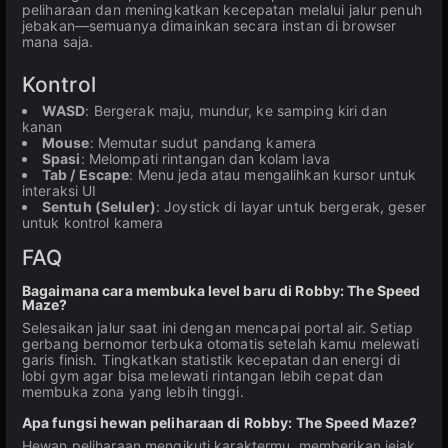
peliharaan dan meningkatkan kecepatan melalui jalur penuh
jebakan—semuanya dimainkan secara instan di browser
mana saja.
Kontrol
WASD
: Bergerak maju, mundur, ke samping kiri dan
kanan
Mouse
: Memutar sudut pandang kamera
Spasi
: Melompati rintangan dan kolam lava
Tab / Escape
: Menu jeda atau mengalihkan kursor untuk
interaksi UI
Sentuh (Seluler)
: Joystick di layar untuk bergerak, geser
untuk kontrol kamera
FAQ
Bagaimana cara membuka level baru di Robby: The Speed
Maze?
Selesaikan jalur saat ini dengan mencapai portal air. Setiap
gerbang bernomor terbuka otomatis setelah kamu melewati
garis finish. Tingkatkan statistik kecepatan dan energi di
lobi gym agar bisa melewati rintangan lebih cepat dan
membuka zona yang lebih tinggi.
Apa fungsi hewan peliharaan di Robby: The Speed Maze?
Hewan peliharaan mengikuti karaktermu, memberikan jejak