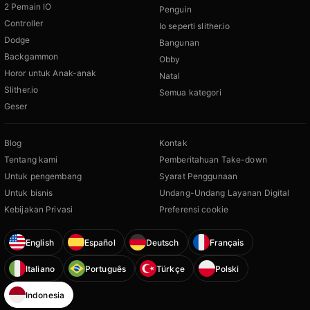
2 Pemain IO
Penguin
Controller
Io seperti slither.io
Dodge
Bangunan
Backgammon
Obby
Horor untuk Anak-anak
Natal
Slither.io
Semua kategori
Geser
Blog
Kontak
Tentang kami
Pemberitahuan Take-down
Untuk pengembang
Syarat Penggunaan
Untuk bisnis
Undang-Undang Layanan Digital
Kebijakan Privasi
Preferensi cookie
English
Español
Deutsch
Français
Italiano
Português
Türkçe
Polski
Indonesia