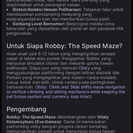
dioptimalkan untuk perangkat seluler.
Sistem Koleksi Hewan Peliharaan:
Tetaskan telur untuk
mendapatkan pendamping melayang yang
melipatgandakan koin dan memberikan bonus pasif.
Gerbang Level Bernomor:
Berprogres melalui zona
berurutan yang dipisahkan oleh portal air dan penanda titik
pengecekan.
Untuk Siapa Robby: The Speed Maze?
Anak-anak usia 6-12 tahun yang menginginkan sensasi
cepat di tablet atau ponsel. Penggemar Roblox yang
menyukai simulator clicker dan mekanik gacha hewan
peliharaan. Siapa pun yang mencari
Obby
yang
menggabungkan platforming dengan latihan statistik idle.
Pemain yang menginginkan aksi instan—tanpa instalasi,
cukup ketuk dan latih. Untuk variasi pada peningkatan
berbasis koin,
Obby: Climb and Slide shifts maze navigation
to vertical climbing and sliding mechanics while keeping the
pet bonus system and currency loop intact
.
Pengembang
Robby: The Speed Maze
dikembangkan oleh
Vitaly
Kolomoytsev (Eva Games)
. Game ini memadukan
platforming obby dengan progres clicker bertahap,
memungkinkan pemain untuk menumpuk bonus hewan