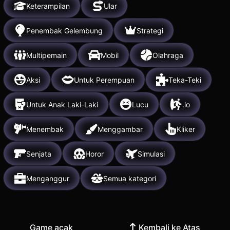
Keterampilan
Ular
Penembak Gelembung
Strategi
Multipemain
Mobil
Olahraga
Aksi
Untuk Perempuan
Teka-Teki
Untuk Anak Laki-Laki
Lucu
.io
Menembak
Menggambar
Kliker
Senjata
Horor
Simulasi
Menganggur
Semua kategori
Game acak
Kembali ke Atas