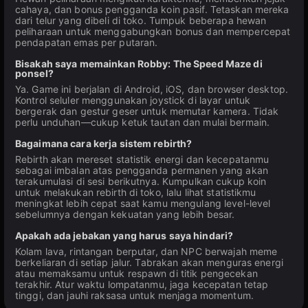
cahaya, dan bonus pengganda koin pasif. Tetaskan mereka
dari telur yang dibeli di toko. Tumpuk beberapa hewan
peliharaan untuk menggabungkan bonus dan mempercepat
pendapatan emas per putaran.
Bisakah saya memainkan Robby: The Speed Maze di
ponsel?
Ya. Game ini berjalan di Android, iOS, dan browser desktop.
Kontrol seluler menggunakan joystick di layar untuk
bergerak dan gestur geser untuk memutar kamera. Tidak
perlu unduhan—cukup ketuk tautan dan mulai bermain.
Bagaimana cara kerja sistem rebirth?
Rebirth akan mereset statistik energi dan kecepatanmu
sebagai imbalan atas pengganda permanen yang akan
terakumulasi di sesi berikutnya. Kumpulkan cukup koin
untuk melakukan rebirth di toko, lalu lihat statistikmu
meningkat lebih cepat saat kamu mengulang level-level
sebelumnya dengan kekuatan yang lebih besar.
Apakah ada jebakan yang harus saya hindari?
Kolam lava, rintangan berputar, dan NPC berwajah meme
berkeliaran di setiap jalur. Tabrakan akan menguras energi
atau memaksamu untuk respawn di titik pengecekan
terakhir. Atur waktu lompatanmu, jaga kecepatan tetap
tinggi, dan jauhi raksasa untuk menjaga momentum.