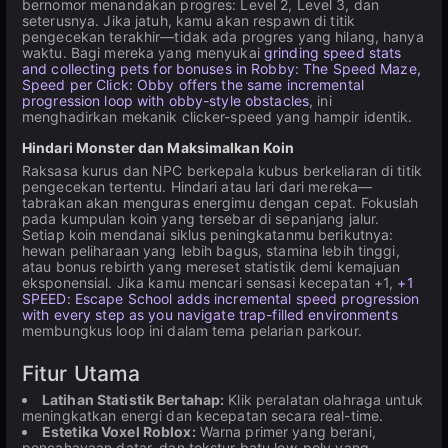
bernomor menandakan progres: Level 2, Level 3, dan
seterusnya. Jika jatuh, kamu akan respawn di titik
pengecekan terakhir—tidak ada progres yang hilang, hanya
waktu. Bagi mereka yang menyukai
grinding speed stats
and collecting pets for bonuses in Robby: The Speed Maze,
Speed per Click: Obby offers the same incremental
progression loop with obby-style obstacles
, ini
menghadirkan mekanik clicker-speed yang hampir identik.
Hindari Monster dan Maksimalkan Koin
Raksasa kurus dan NPC berkepala kubus berkeliaran di titik
pengecekan tertentu. Hindari atau lari dari mereka—
tabrakan akan menguras energimu dengan cepat. Fokuslah
pada kumpulan koin yang tersebar di sepanjang jalur.
Setiap koin mendanai siklus peningkatanmu berikutnya:
hewan peliharaan yang lebih bagus, stamina lebih tinggi,
atau bonus rebirth yang mereset statistik demi kemajuan
eksponensial. Jika kamu mencari sensasi kecepatan +1,
+1
SPEED: Escape School adds incremental speed progression
with every step as you navigate trap-filled environments
membungkus loop ini dalam tema pelarian parkour.
Fitur Utama
Latihan Statistik Bertahap:
Klik peralatan olahraga untuk
meningkatkan energi dan kecepatan secara real-time.
Estetika Voxel Roblox:
Warna primer yang berani,
pencahayaan datar, dan tekstur batu low-poly yang