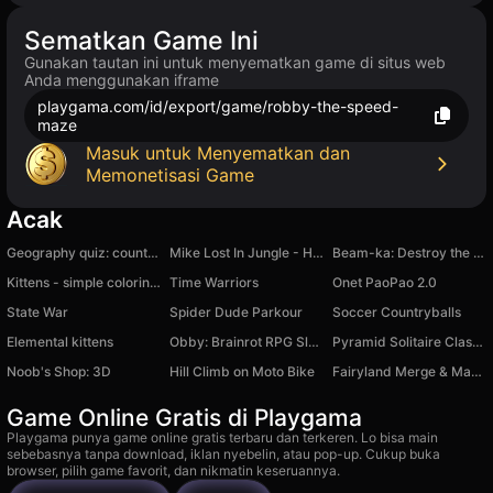
Sematkan Game Ini
Gunakan tautan ini untuk menyematkan game di situs web
Anda menggunakan iframe
playgama.com/id/export/game/robby-the-speed-
maze
Masuk untuk Menyematkan dan
Memonetisasi Game
Acak
Geography quiz: countries, flags, capitals
Mike Lost In Jungle - Hidden Object
Beam-ka: Destroy the car!
Kittens - simple coloring book with stickers
Time Warriors
Onet PaoPao 2.0
State War
Spider Dude Parkour
Soccer Countryballs
Elemental kittens
Obby: Brainrot RPG Slasher & Loot Adventure
Pyramid Solitaire Classic
Noob's Shop: 3D
Hill Climb on Moto Bike
Fairyland Merge & Magic
Game Online Gratis di Playgama
Playgama punya game online gratis terbaru dan terkeren. Lo bisa main
sebebasnya tanpa download, iklan nyebelin, atau pop-up. Cukup buka
browser, pilih game favorit, dan nikmatin keseruannya.