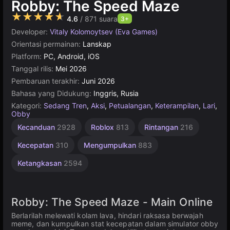
Robby: The Speed Maze
★★★★★
4.6
/ 871 suara
3+
Developer:
Vitaly Kolomoytsev (Eva Games)
Orientasi permainan:
Lanskap
Platform:
PC, Android, iOS
Tanggal rilis:
Mei 2026
Pembaruan terakhir:
Juni 2026
Bahasa yang Didukung:
Inggris, Rusia
Kategori:
Sedang Tren
,
Aksi
,
Petualangan
,
Keterampilan
,
Lari
,
Obby
Petualangan
1
Kecanduan
2928
Roblox
813
Rintangan
216
Pemain
Aksi
249
4112
Kecepatan
310
Mengumpulkan
883
Ketangkasan
2594
Robby: The Speed Maze - Main Online
Berlarilah melewati kolam lava, hindari raksasa berwajah
meme, dan kumpulkan stat kecepatan dalam simulator obby