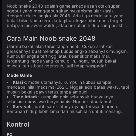
Noob snake 2048 adalah game arkade asah otak super
ngebut yang menggabungkan mekanisme ular klasik
dengan koleksi angka ala 2048. Ada tiga mode seru yang
bakal bikin kamu terus ketagihan: kejar nilai kubus target,
balapan melawan waktu, atau bertahan hidup sampai akhir.
Cara Main Noob snake 2048
Ularmu bakal jalan terus tanpa henti. Cukup arahkan
gerakannya buat melahap kubus angka sebanyak mungkin.
Kumpulin angka tertinggi atau kejar skor maksimal,
tergantung mode yang kamu pilih. Ingat, musuh bakal
muncul terus buat ngerusuh, jadi tetap waspada!
Mode Game
Klasik
: mode utamanya. Kumpulin kubus sampai
mencapai nilai maksimal 262K. Nggak ada batas waktu, tapi
musuh bakal spawn terus tanpa ampun!
Time Attack
: kumpulin poin sebanyak-banyaknya
sebelum durasi waktunya habis. Ngebut atau tamat!
Survival
: jadilah satu-satunya yang tersisa di arena.
Bertahan hidup lebih lama dari musuh lain untuk menang.
Kontrol
PC