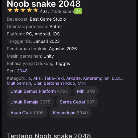
Noob snake 2048
★★★★★
4.6
/ 7339 suara
7+
Developer:
Best Game Studio
Orientasi permainan:
Potret
Platform:
PC, Android, iOS
Tanggal rilis:
Januari 2023
Pembaruan terakhir:
Agustus 2026
Mesin permainan:
Unity
Bahasa yang Didukung:
Inggris
Seri:
2048
Kategori:
.io
,
Aksi
,
Teka-Teki
,
Arkade
,
Keterampilan
,
Lucu
,
Multipemain
,
Ular
,
Bertahan Hidup
,
Mini
Pikiran
Mengumpulkan
Tantangan
Ketangkasan
Desktop
Manajemen
Matematika
Rekomendasi
Rusia
Untuk
Piksel
Unity
Online
1
Untuk Semua Platform
4783
Mini
349
Pemain
Terbaik
online
1798
Waktu
Anak
1236
Online
438
5174
430
2593
565
889
195
3571
1480
3175
5024
4143
Untuk Remaja
3075
Serba Cepat
607
Asah Otak
1905
Kecanduan
2940
Tentang Noob snake 2048