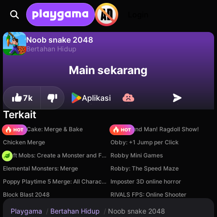
Login
Noob snake 2048
Bertahan Hidup
Tidak
Simpan
Simpan progresnya!
Noob snake 2048 adalah game bertahan hidup gratis oleh Best Game Studio. Mainkan online di Playgama.
Main sekarang
7k
Aplikasi
Terkait
Piece of Cake: Merge & Bake
Playground Man! Ragdoll Show!
Chicken Merge
Obby: +1 Jump per Click
Craft Mobs: Create a Monster and Fight!
Robby Mini Games
Elemental Monsters: Merge
Robby: The Speed Maze
Poppy Playtime 5 Merge: All Characters
Imposter 3D online horror
Block Blast 2048
RIVALS FPS: Online Shooter
Playgama
/
Bertahan Hidup
/
Noob snake 2048