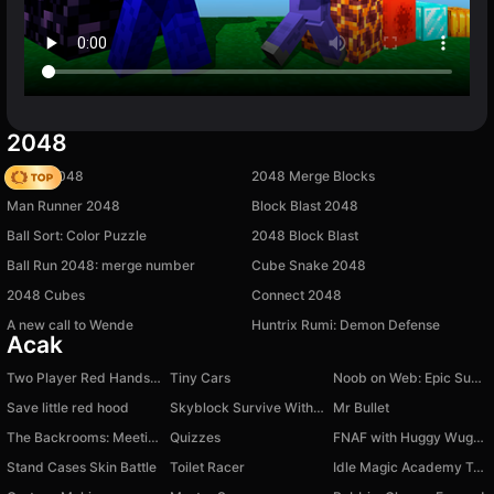
2048
Snake 2048
2048 Merge Blocks
Man Runner 2048
Block Blast 2048
Ball Sort: Color Puzzle
2048 Block Blast
Ball Run 2048: merge number
Cube Snake 2048
2048 Cubes
Connect 2048
A new call to Wende
Huntrix Rumi: Demon Defense
Acak
Two Player Red Hands Game
Tiny Cars
Noob on Web: Epic Superhero
Save little red hood
Skyblock Survive With Noob!
Mr Bullet
The Backrooms: Meeting with Omega Nugget
Quizzes
FNAF with Huggy Wuggy Poppy Playtime
Stand Cases Skin Battle
Toilet Racer
Idle Magic Academy Tycoon