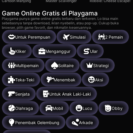
Cartoon Mahjong
Master Scavenger
Robbie: Cheese Escape!
Game Online Gratis di Playgama
Playgama punya game online gratis terbaru dan terkeren. Lo bisa main
sebebasnya tanpa download, iklan nyebelin, atau pop-up. Cukup buka
browser, pilih game favorit, dan nikmatin keseruannya.
Untuk Perempuan
Simulasi
2 Pemain
Kliker
Menganggur
Ular
Multipemain
Solitaire
Strategi
Teka-Teki
Menembak
Aksi
Senjata
Untuk Anak Laki-Laki
Olahraga
Mobil
Lucu
Obby
Penembak Gelembung
Arkade