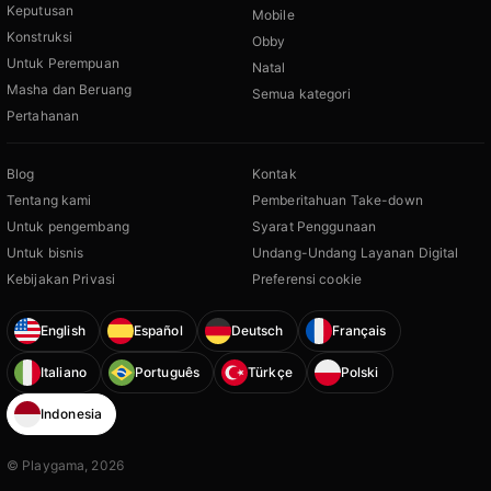
Keputusan
Mobile
Konstruksi
Obby
Untuk Perempuan
Natal
Masha dan Beruang
Semua kategori
Pertahanan
Blog
Kontak
Tentang kami
Pemberitahuan Take-down
Untuk pengembang
Syarat Penggunaan
Untuk bisnis
Undang-Undang Layanan Digital
Kebijakan Privasi
Preferensi cookie
English
Español
Deutsch
Français
Italiano
Português
Türkçe
Polski
Indonesia
© Playgama, 2026