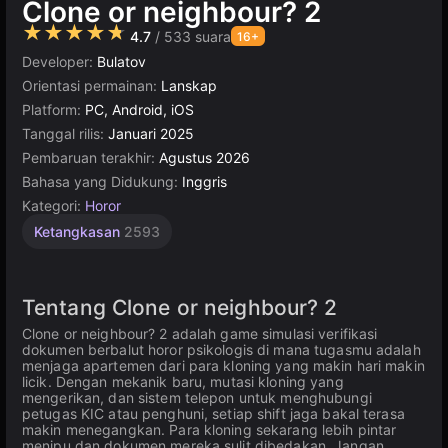
Clone or neighbour? 2
★★★★★
4.7
/ 533 suara
16+
Developer:
Bulatov
Orientasi permainan:
Lanskap
Platform:
PC, Android, iOS
Tanggal rilis:
Januari 2025
Pembaruan terakhir:
Agustus 2026
Bahasa yang Didukung:
Inggris
Kategori:
Horor
Ketangkasan
2593
Tentang Clone or neighbour? 2
Clone or neighbour? 2 adalah game simulasi verifikasi
dokumen berbalut horor psikologis di mana tugasmu adalah
menjaga apartemen dari para kloning yang makin hari makin
licik. Dengan mekanik baru, mutasi kloning yang
mengerikan, dan sistem telepon untuk menghubungi
petugas KIC atau penghuni, setiap shift jaga bakal terasa
makin menegangkan. Para kloning sekarang lebih pintar
menipu dan dokumen mereka sulit dibedakan. Jangan