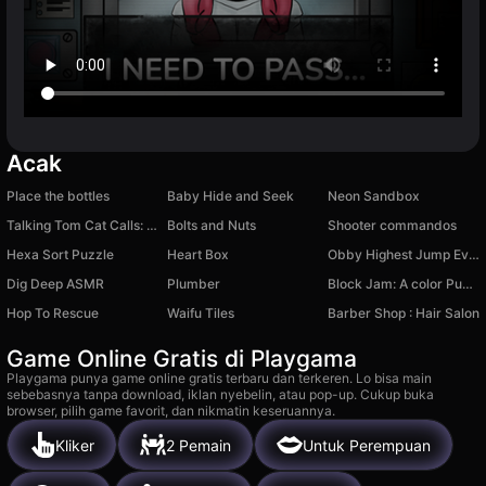
Acak
Place the bottles
Baby Hide and Seek
Neon Sandbox
Talking Tom Cat Calls: Chat Prank, Video Call
Bolts and Nuts
Shooter commandos
Hexa Sort Puzzle
Heart Box
Obby Highest Jump Ever
Dig Deep ASMR
Plumber
Block Jam: A color Puzzle
Hop To Rescue
Waifu Tiles
Barber Shop : Hair Salon
Game Online Gratis di Playgama
Playgama punya game online gratis terbaru dan terkeren. Lo bisa main
sebebasnya tanpa download, iklan nyebelin, atau pop-up. Cukup buka
browser, pilih game favorit, dan nikmatin keseruannya.
Kliker
2 Pemain
Untuk Perempuan