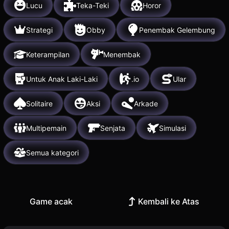
Lucu
Teka-Teki
Horor
Strategi
Obby
Penembak Gelembung
Keterampilan
Menembak
Untuk Anak Laki-Laki
.io
Ular
Solitaire
Aksi
Arkade
Multipemain
Senjata
Simulasi
Semua kategori
Game acak
Kembali ke Atas