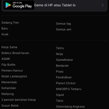
Game di HP atau Tablet lo
Sedang Tren
Semua tag
Baru
Semua seri
Acak
Kerja Sama
Tetris
Roblox: Brookhaven
Ninja
ASMR
GameMaker
Flip Bottle
Berdarah
Permen Hancur
Pisau
Mobil Lamborghini
Pendidikan
Menembak
Planet Clicker
Kehamilan
MMORPG Terbaru
Mahjong
Squid
2 pemain bertahan hidup
Taksi
Susun Balok
Gelombang Angkasa