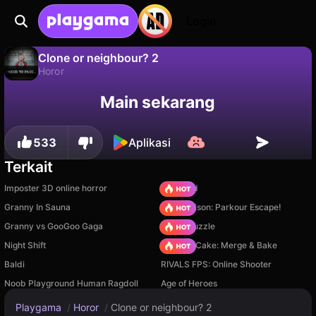
Login
Clone or neighbour? 2
Horor
Tidak
Simpan
Simpan progresnya!
Clone or neighbour? 2 adalah game horor gratis oleh Bulatov. Mainkan online di Playgama.
Main sekarang
533
Aplikasi
Terkait
Imposter 3D online horror
TB World
Granny In Sauna
Barry Prison: Parkour Escape!
Granny vs GooGoo Gaga
Arrow Puzzle
Night Shift
Piece of Cake: Merge & Bake
Baldi
RIVALS FPS: Online Shooter
Noob Playground Human Ragdoll
Age of Heroes
Playgama
/
Horor
/
Clone or neighbour? 2