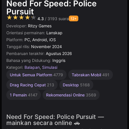
Need For Speed: Police
Pursuit
★★★★★
4.3
/ 3193 suara
12+
Developer:
Ritzy Games
Orientasi permainan:
Lanskap
Platform:
PC, Android, iOS
Tanggal rilis:
November 2024
Pembaruan terakhir:
Agustus 2026
Bahasa yang Didukung:
Inggris
Kategori:
Balapan
,
Simulasi
Rusia
Online
Untuk Semua Platform
4779
Tabrakan Mobil
491
Terbaik
1796
5019
Drag Racing Cepat
213
Desktop
5168
1 Pemain
4147
Rekomendasi Online
3569
Need For Speed: Police Pursuit —
mainkan secara online 🚗