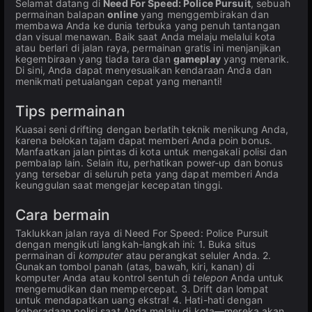
Selamat datang di
Need For Speed: Police Pursuit
, sebuah
permainan balapan
online
yang menggembirakan dan
membawa Anda ke dunia terbuka yang penuh tantangan
dan visual menawan. Baik saat Anda melaju melalui kota
atau berlari di jalan raya, permainan gratis ini menjanjikan
kegembiraan yang tiada tara dan
gameplay
yang menarik.
Di sini, Anda dapat menyesuaikan kendaraan Anda dan
menikmati petualangan cepat yang menanti!
Tips permainan
Kuasai seni drifting dengan berlatih teknik menikung Anda,
karena belokan tajam dapat memberi Anda poin bonus.
Manfaatkan jalan pintas di kota untuk mengakali polisi dan
pembalap lain. Selain itu, perhatikan power-up dan bonus
yang tersebar di seluruh peta yang dapat memberi Anda
keunggulan saat mengejar kecepatan tinggi.
Cara bermain
Taklukkan jalan raya di Need For Speed: Police Pursuit
dengan mengikuti langkah-langkah ini: 1. Buka situs
permainan di
komputer
atau perangkat seluler Anda. 2.
Gunakan tombol panah (atas, bawah, kiri, kanan) di
komputer Anda atau kontrol sentuh di
telepon
Anda untuk
mengemudikan dan mempercepat. 3. Drift dan lompat
untuk mendapatkan uang ekstra! 4. Hati-hati dengan
keberadaan polisi saat Anda melaju di kota—mereka akan