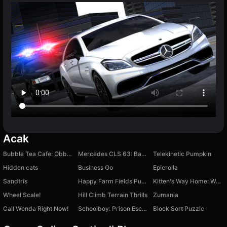
Acak
Bubble Tea Cafe: Obby 3D Simulator Tycoon
Mercedes CLS 63: Banana-Cannon
Telekinetic Pumpkin
Hidden cats
Business Go
Epicrolla
Sandtris
Happy Farm Fields Puzzle
Kitten's Way Home: Word Associations
Wheel Scale!
Hill Climb Terrain Thrills
Zumania
Call Wenda Right Now!
Schoolboy: Prison Escape
Block Sort Puzzle