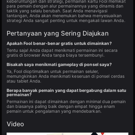
keberuntungan dan strategi, permainan kartu Fool memikat
para pemain dengan alur permainannya yang dinamis dan
taktik yang selalu berubah. Saat Anda menavigasi
tantangan, Anda akan menemukan bahwa menyesuaikan
strategi Anda sangat penting untuk mengakali lawan Anda.
Pertanyaan yang Sering Diajukan
Apakah Fool benar-benar gratis untuk dimainkan?
Tentu saja! Anda dapat menikmati permainan ini secara
gratis di browser Anda tanpa biaya tersembunyi.
Bisakah saya menikmati gameplay di ponsel saya?
Ya, Fool dioptimalkan untuk permainan seluler,
memungkinkan Anda menikmati keseruan di ponsel cerdas
atau tablet Anda.
Berapa banyak pemain yang dapat bergabung dalam satu
permainan?
Permainan ini dapat dimainkan dengan minimal dua pemain
dan biasanya paling baik dengan empat hingga enam
pemain untuk pengalaman yang mendebarkan.
Video