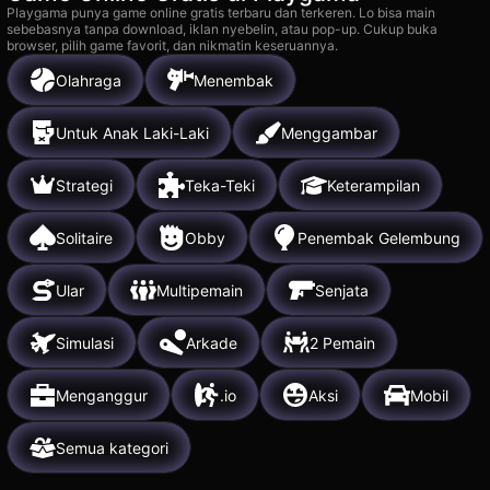
Playgama punya game online gratis terbaru dan terkeren. Lo bisa main
sebebasnya tanpa download, iklan nyebelin, atau pop-up. Cukup buka
browser, pilih game favorit, dan nikmatin keseruannya.
Olahraga
Menembak
Untuk Anak Laki-Laki
Menggambar
Strategi
Teka-Teki
Keterampilan
Solitaire
Obby
Penembak Gelembung
Ular
Multipemain
Senjata
Simulasi
Arkade
2 Pemain
Menganggur
.io
Aksi
Mobil
Semua kategori