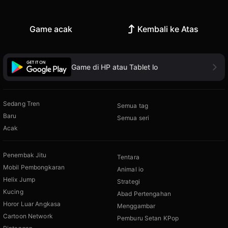
Game acak
Kembali ke Atas
Game di HP atau Tablet lo
Sedang Tren
Semua tag
Baru
Semua seri
Acak
Penembak Jitu
Tentara
Mobil Pembongkaran
Animal io
Helix Jump
Strategi
Kucing
Abad Pertengahan
Horor Luar Angkasa
Menggambar
Cartoon Network
Pemburu Setan KPop