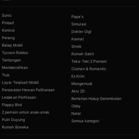
Sonic
Papa's
Pinball
Simulasi
Kontrol
Dokter Gigi
Perang
Kiamat
Balap Mobil
Shrek
Tycoon Roblox
Rumah Sakit
Tantangan
Teka-Teki 2 Pemain
Membersihkan
Ciuman & Romantis
Truk
Es Krim
Layar Terpisah Mobil
Mengemudi
Perawatan Hewan Peliharaan
Aksi 2D
Ledakan Perhiasan
Bertahan Hidup Gerombolan
Flappy Bird
Obby
2 pemain untuk anak-anak
Natal
Putri Duyung
Semua kategori
Rumah Boneka