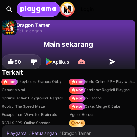
Login
Dragon Tamer
Petualangan
Dragon Tamer adalah game petualangan gratis oleh LlirSol. Mainkan online di Playgama.
Tidak
Simpan
Simpan progresnya!
Main sekarang
90
Aplikasi
Terkait
+1 Speed Keyboard Escape: Obby
Sprunki World Online RP - Play with Friends!
Gamer's Mod
Sprunki Sandbox: Ragdoll Playground Mode
Sprunki Action Playground: Ragdoll Sandbox
Your Obby Escape
Robby: The Speed Maze
Piece of Cake: Merge & Bake
Escape from Wave for Brainrots
Age of Heroes
RIVALS FPS: Online Shooter
Hedgies
Playgama
/
Petualangan
/
Dragon Tamer