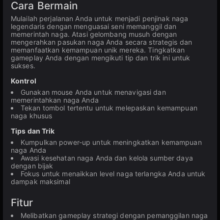
Cara Bermain
Mulailah perjalanan Anda untuk menjadi penjinak naga
legendaris dengan menguasai seni memanggil dan
memerintah naga. Atasi gelombang musuh dengan
mengerahkan pasukan naga Anda secara strategis dan
memanfaatkan kemampuan unik mereka. Tingkatkan
gameplay Anda dengan mengikuti tip dan trik ini untuk
sukses.
Kontrol
Gunakan mouse Anda untuk menavigasi dan
memerintahkan naga Anda
Tekan tombol tertentu untuk melepaskan kemampuan
naga khusus
Tips dan Trik
Kumpulkan power-up untuk meningkatkan kemampuan
naga Anda
Awasi kesehatan naga Anda dan kelola sumber daya
dengan bijak
Fokus untuk menaikkan level naga terlangka Anda untuk
dampak maksimal
Fitur
Melibatkan gameplay strategi dengan pemanggilan naga