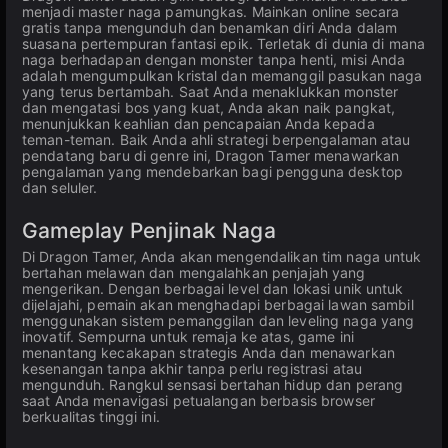
menjadi master naga pamungkas. Mainkan online secara
gratis tanpa mengunduh dan benamkan diri Anda dalam
suasana pertempuran fantasi epik. Terletak di dunia di mana
naga berhadapan dengan monster tanpa henti, misi Anda
adalah mengumpulkan kristal dan memanggil pasukan naga
yang terus bertambah. Saat Anda menaklukkan monster
dan mengatasi bos yang kuat, Anda akan naik pangkat,
menunjukkan keahlian dan pencapaian Anda kepada
teman-teman. Baik Anda ahli strategi berpengalaman atau
pendatang baru di genre ini, Dragon Tamer menawarkan
pengalaman yang mendebarkan bagi pengguna desktop
dan seluler.
Gameplay Penjinak Naga
Di Dragon Tamer, Anda akan mengendalikan tim naga untuk
bertahan melawan dan mengalahkan penjajah yang
mengerikan. Dengan berbagai level dan lokasi unik untuk
dijelajahi, pemain akan menghadapi berbagai lawan sambil
menggunakan sistem pemanggilan dan leveling naga yang
inovatif. Sempurna untuk remaja ke atas, game ini
menantang kecakapan strategis Anda dan menawarkan
kesenangan tanpa akhir tanpa perlu registrasi atau
mengunduh. Rangkul sensasi bertahan hidup dan perang
saat Anda menavigasi petualangan berbasis browser
berkualitas tinggi ini.