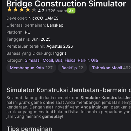
Bridge Construction Simulator
★★★★★
4.3
/ 726 suara
3+
Developer:
NickCO GAMES
Orientasi permainan:
Lanskap
Platform:
PC
Tanggal rilis:
Juni 2025
Pembaruan terakhir:
Agustus 2026
Bahasa yang Didukung:
Inggris
Kategori:
Simulasi
,
Mobil
,
Bus
,
Fisika
,
Parkir
,
Gila
Unity
Membangun Kota
227
Backflip
22
Tabrakan Mobil
492
online
3177
Simulator Konstruksi Jembatan-bermain o
Selamat datang di dunia menarik dari
Simulator Konstruksi J
hal ini
gratis
game online saat Anda membangun jembatan semp
kendaraan. Dengan alat inovatif yang Anda inginkan, pastik
struktur yang mematuhi hukum fisika. Ini adalah perpaduan y
jam yang menarik
gameplay
!
Tips permainan