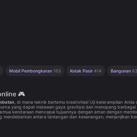
Mobil Pembongkaran
163
Kotak Pasir
414
Bangunan
6
nline 🎮
embatan
, di mana teknik bertemu kreativitas! Uji keterampilan Anda
urna yang dapat melawan gaya gravitasi dan menopang berbagai
an semua kendaraan mencapai tujuannya dengan aman dengan memb
ang mendebarkan antara tantangan dan kesenangan, menjanjikan be