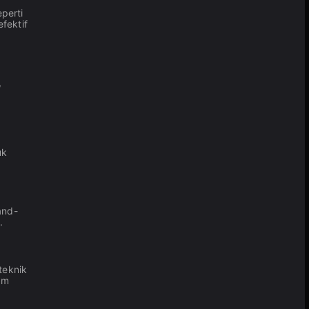
perti
fektif
,
uk
and-
.
teknik
am