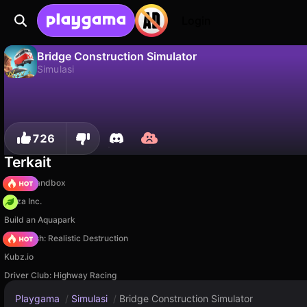
Login
Bridge Construction Simulator
Simulasi
Tidak
Simp
Simpan progresnya!
Bridge Construction Simulator adalah game simulasi gratis oleh NickCO GAMES. Mainkan online di Playgama.
726
Terkait
Melon Sandbox
Pizza Inc.
Build an Aquapark
Car Crush: Realistic Destruction
Kubz.io
Driver Club: Highway Racing
Playgama
/
Simulasi
/
Bridge Construction Simulator