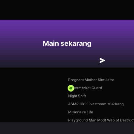
an
Main sekarang
Pregnant Mother Simulator
Supermarket Guard
Night Shift
ASMR Girl: Livestream Mukbang
Millionaire Life
Playground Man Mod! Web of Destruct