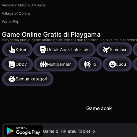
VegaMix Match-3 Village
Village of Colors
Water Flip
Game Online Gratis di Playgama
Playgama punya game online gratis terbaru dan terkeren. Lo bisa main sebebas
Kliker
Untuk Anak Laki-Laki
Simulasi
Obby
Multipemain
.io
Lucu
Semua kategori
Game acak
Game di HP atau Tablet lo