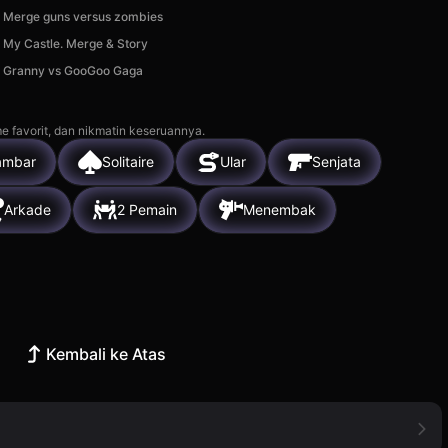
Merge guns versus zombies
My Castle. Merge & Story
Granny vs GooGoo Gaga
e favorit, dan nikmatin keseruannya.
ambar
Solitaire
Ular
Senjata
Arkade
2 Pemain
Menembak
Kembali ke Atas