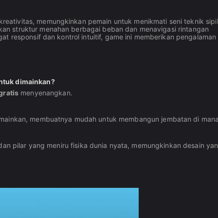
ativitas, memungkinkan pemain untuk menikmati seni teknik sipil
an struktur menahan berbagai beban dan menavigasi rintangan
at responsif dan kontrol intuitif, game ini memberikan pengalaman
untuk dimainkan?
gratis
menyenangkan.
mainkan, membuatnya mudah untuk membangun jembatan di mana 
 dan pilar yang meniru fisika dunia nyata, memungkinkan desain ya