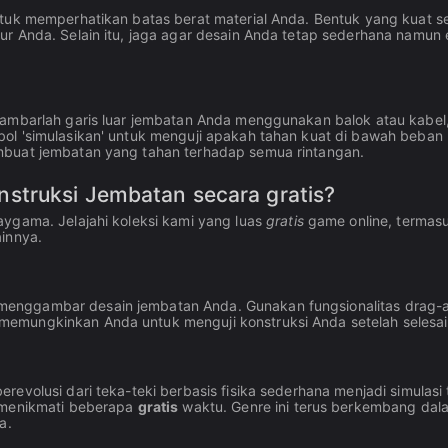
tuk memperhatikan batas berat material Anda. Bentuk yang kuat se
r Anda. Selain itu, jaga agar desain Anda tetap sederhana namun e
Gambarlah garis luar jembatan Anda menggunakan balok atau kabel
ol 'simulasikan' untuk menguji apakah tahan kuat di bawah beban
mbuat jembatan yang tahan terhadap semua rintangan.
struksi Jembatan secara gratis?
laygama. Jelajahi koleksi kami yang luas
gratis
game online, termas
ainnya.
menggambar desain jembatan Anda. Gunakan fungsionalitas drag-
emungkinkan Anda untuk menguji konstruksi Anda setelah selesai
evolusi dari teka-teki berbasis fisika sederhana menjadi simulasi 
l menikmati beberapa
gratis
waktu. Genre ini terus berkembang dal
a.