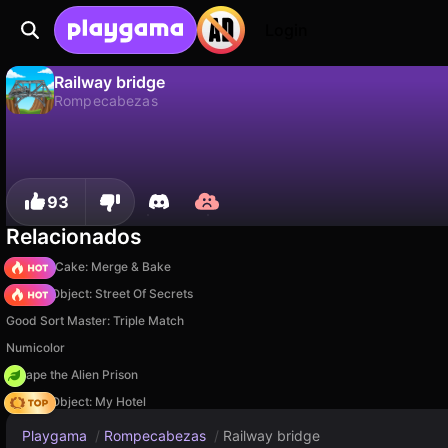
Login
Railway bridge
Rompecabezas
No
Guardar
¡Guarda el progreso!
Railway bridge es un juego de rompecabezas gratuito de Nikolay Kunin. Juégalo en línea en Playgama.
93
Relacionados
Piece of Cake: Merge & Bake
Hidden Object: Street Of Secrets
Good Sort Master: Triple Match
Numicolor
Escape the Alien Prison
Hidden Object: My Hotel
Playgama
/
Rompecabezas
/
Railway bridge