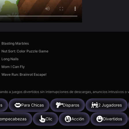
Blasting Marbles
Nut Sort: Color Puzzle Game
Long Nails
Mom I Can Fly
Wave Run: Brainrot Escape!
gando a juegos divertidos sin interrupciones de descargas, anuncios intrusivos o
s
Para Chicas
Disparos
2 Jugadores
ompecabezas
Clic
Acción
Divertidos