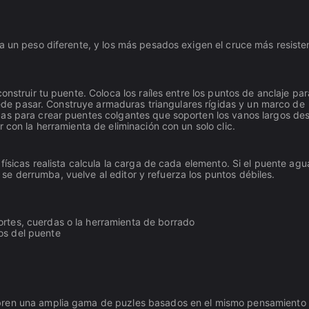
a un peso diferente, y los más pesados exigen el cruce más resiste
onstruir tu puente. Coloca los raíles entre los puntos de anclaje par
puede pasar. Construye armaduras triangulares rígidas y un marco de
das para crear puentes colgantes que soporten los vanos largos de
 con la herramienta de eliminación con un solo clic.
físicas realista calcula la carga de cada elemento. Si el puente agu
te se derrumba, vuelve al editor y refuerza los puntos débiles.
portes, cuerdas o la herramienta de borrado
os del puente
ren una amplia gama de puzles basados en el mismo pensamiento