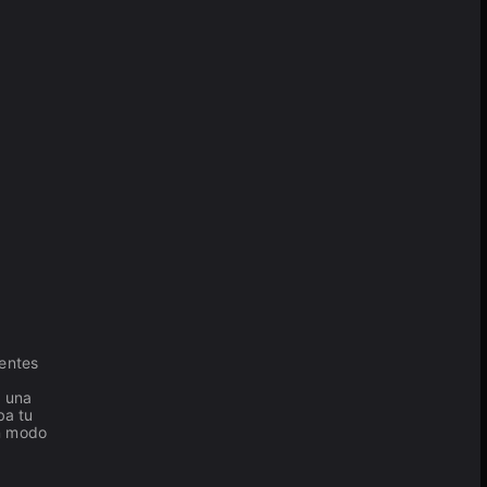
uentes
, una
ba tu
un modo