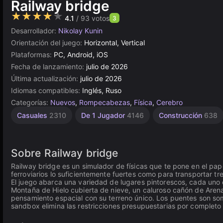
Railway bridge
★★★★★
4.1
/ 93 votos
3
Desarrollador:
Nikolay Kunin
Orientación del juego:
Horizontal, Vertical
Plataformas:
PC, Android, iOS
Fecha de lanzamiento:
julio de 2026
Última actualización:
julio de 2026
Idiomas compatibles:
Inglés, Ruso
Categorías:
Nuevos
,
Rompecabezas
,
Física
,
Cerebro
Casuales
2310
De 1 Jugador
4146
Construcción
638
Sobre Railway bridge
Railway bridge es un simulador de físicas que te pone en el pa
ferroviarios lo suficientemente fuertes como para transportar t
El juego abarca una variedad de lugares pintorescos, cada uno co
Montaña de Hielo cubierta de nieve, un caluroso cañón de Aren
pensamiento espacial con su terreno único. Los puentes son so
sandbox elimina las restricciones presupuestarias por completo 