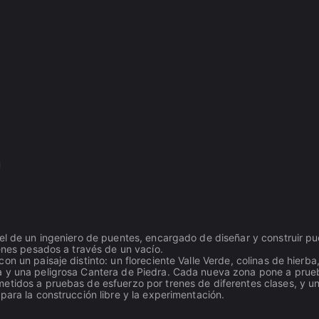
pel de un ingeniero de puentes, encargado de diseñar y construir p
renes pesados a través de un vacío.
n un paisaje distinto: un floreciente Valle Verde, colinas de hierba
a y una peligrosa Cantera de Piedra. Cada nueva zona pone a prue
metidos a pruebas de esfuerzo por trenes de diferentes clases, y 
para la construcción libre y la experimentación.