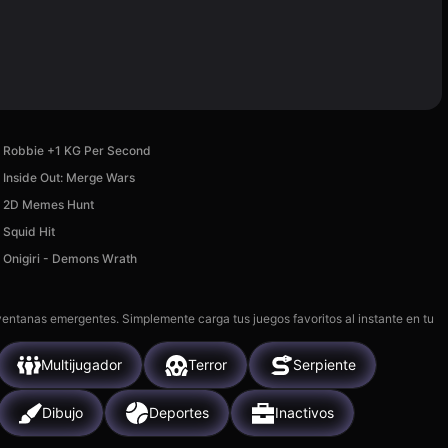
Robbie +1 KG Per Second
Inside Out: Merge Wars
2D Memes Hunt
Squid Hit
Onigiri - Demons Wrath
 ventanas emergentes. Simplemente carga tus juegos favoritos al instante en tu
Multijugador
Terror
Serpiente
Dibujo
Deportes
Inactivos