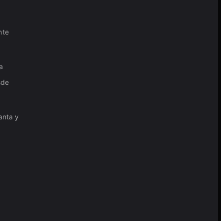
nte
a
sde
anta y