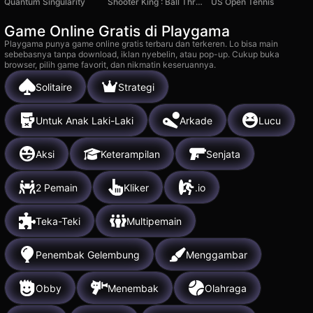
Quantum Singularity
Shooter King : Ball Throw
US Open Tennis
Game Online Gratis di Playgama
Playgama punya game online gratis terbaru dan terkeren. Lo bisa main
sebebasnya tanpa download, iklan nyebelin, atau pop-up. Cukup buka
browser, pilih game favorit, dan nikmatin keseruannya.
Solitaire
Strategi
Untuk Anak Laki-Laki
Arkade
Lucu
Aksi
Keterampilan
Senjata
2 Pemain
Kliker
.io
Teka-Teki
Multipemain
Penembak Gelembung
Menggambar
Obby
Menembak
Olahraga