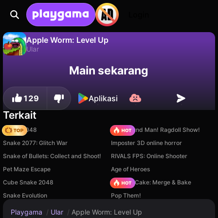
Login
Apple Worm: Level Up
Ular
Tidak
Simpan
Simpan progresnya!
Apple Worm: Level Up adalah game ular gratis oleh Wavy Parrot Studio. Mainkan online di Playgama.
Main sekarang
129
Aplikasi
Terkait
Snake 2048
Playground Man! Ragdoll Show!
Snake 2077: Glitch War
Imposter 3D online horror
Snake of Bullets: Collect and Shoot!
RIVALS FPS: Online Shooter
Pet Maze Escape
Age of Heroes
Cube Snake 2048
Piece of Cake: Merge & Bake
Snake Evolution
Pop Them!
Playgama
/
Ular
/
Apple Worm: Level Up