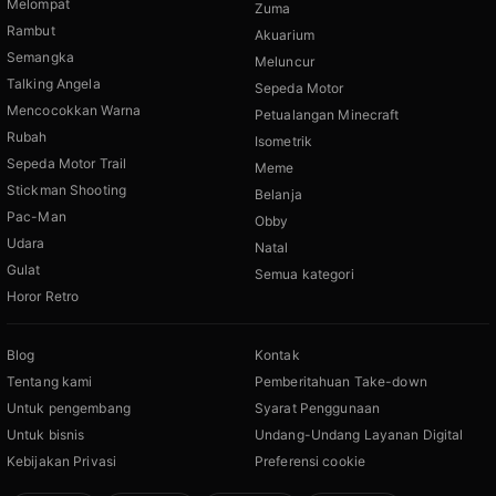
Melompat
Zuma
Rambut
Akuarium
Semangka
Meluncur
Talking Angela
Sepeda Motor
Mencocokkan Warna
Petualangan Minecraft
Rubah
Isometrik
Sepeda Motor Trail
Meme
Stickman Shooting
Belanja
Pac-Man
Obby
Udara
Natal
Gulat
Semua kategori
Horor Retro
Blog
Kontak
Tentang kami
Pemberitahuan Take-down
Untuk pengembang
Syarat Penggunaan
Untuk bisnis
Undang-Undang Layanan Digital
Kebijakan Privasi
Preferensi cookie