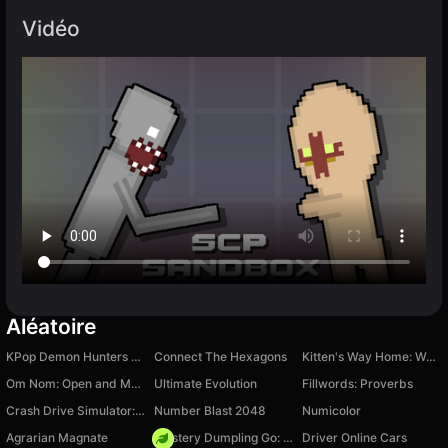
Vidéo
Aléatoire
KPop Demon Hunters Playground
Connect The Hexagons
Kitten's Way Home: Word Associations
Om Nom: Open and Merge
Ultimate Evolution
Fillwords: Proverbs
Crash Drive Simulator: Destroy cars!
Number Blast 2048
Numicolor
Agrarian Magnate
Mystery Dumpling Go: Merge IO
Driver Online Cars