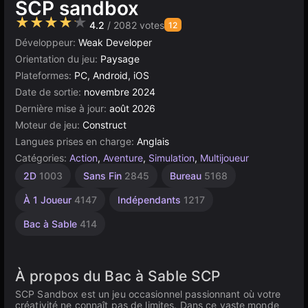
SCP sandbox
★★★★★
4.2
/ 2082 votes
12
Développeur:
Weak Developer
Orientation du jeu:
Paysage
Plateformes:
PC, Android, iOS
Date de sortie:
novembre 2024
Dernière mise à jour:
août 2026
Moteur de jeu:
Construct
Langues prises en charge:
Anglais
Catégories:
Action
,
Aventure
,
Simulation
,
Multijoueur
Construction
Monde
Navigateur
Construct
2D
1003
Sans Fin
2845
Bureau
5168
Ouvert
5019
500
637
382
À 1 Joueur
4147
Indépendants
1217
Bac à Sable
414
À propos du Bac à Sable SCP
SCP Sandbox est un jeu occasionnel passionnant où votre
créativité ne connaît pas de limites. Dans ce vaste monde