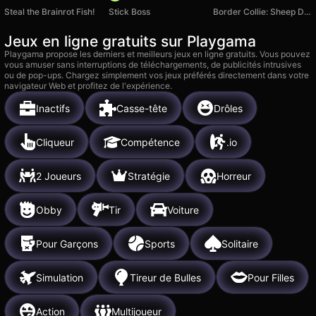
Steal the Brainrot Fish!
Stick Boss
Border Collie: Sheep Dog
Jeux en ligne gratuits sur Playgama
Playgama propose les derniers et meilleurs jeux en ligne gratuits. Vous pouvez
vous amuser sans interruptions de téléchargements, de publicités intrusives
ou de pop-ups. Chargez simplement vos jeux préférés directement dans votre
navigateur Web et profitez de l'expérience.
Inactifs
Casse-tête
Drôles
Cliqueur
Compétence
.io
2 Joueurs
Stratégie
Horreur
Obby
Tir
Voiture
Pour Garçons
Sports
Solitaire
Simulation
Tireur de Bulles
Pour Filles
Action
Multijoueur