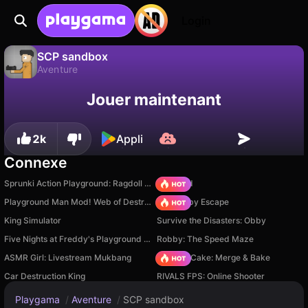
Login
SCP sandbox
Aventure
Sauvegardez la
Non
Enregistrer
SCP sandbox est un jeu de aventure gratuit par Weak Developer. Joue-y en ligne sur Playgama.
Jouer maintenant
progression !
2k
Appli
Connexe
Sprunki Action Playground: Ragdoll Sandbox
TB World
Playground Man Mod! Web of Destruction!
Your Obby Escape
King Simulator
Survive the Disasters: Obby
Five Nights at Freddy's Playground Sandbox
Robby: The Speed Maze
ASMR Girl: Livestream Mukbang
Piece of Cake: Merge & Bake
Car Destruction King
RIVALS FPS: Online Shooter
Playgama
/
Aventure
/
SCP sandbox