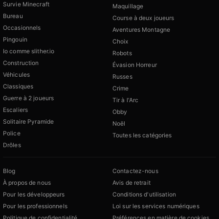
Survie Minecraft
Maquillage
Bureau
Course à deux joueurs
Occasionnels
Aventures Montagne
Pingouin
Choix
Io comme slither.io
Robots
Construction
Évasion Horreur
Véhicules
Russes
Classiques
Crime
Guerre à 2 joueurs
Tir à l'Arc
Escaliers
Obby
Solitaire Pyramide
Noël
Police
Toutes les catégories
Drôles
Blog
Contactez-nous
À propos de nous
Avis de retrait
Pour les développeurs
Conditions d'utilisation
Pour les professionnels
Loi sur les services numériques
Politique de confidentialité
Préférences en matière de cookies