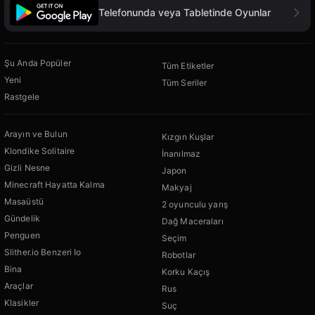
Telefonunda veya Tabletinde Oyunlar
Şu Anda Popüler
Tüm Etiketler
Yeni
Tüm Seriler
Rastgele
Arayın ve Bulun
Kızgın Kuşlar
Klondike Solitaire
İnanılmaz
Gizli Nesne
Japon
Minecraft Hayatta Kalma
Makyaj
Masaüstü
2 oyunculu yarış
Gündelik
Dağ Maceraları
Penguen
Seçim
Slither.io Benzeri Io
Robotlar
Bina
Korku Kaçış
Araçlar
Rus
Klasikler
Suç