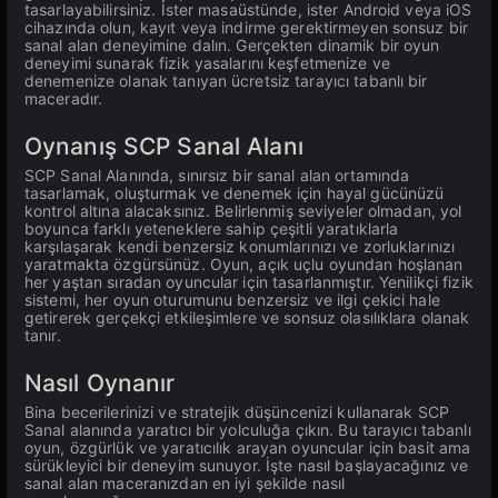
tasarlayabilirsiniz. İster masaüstünde, ister Android veya iOS
cihazında olun, kayıt veya indirme gerektirmeyen sonsuz bir
sanal alan deneyimine dalın. Gerçekten dinamik bir oyun
deneyimi sunarak fizik yasalarını keşfetmenize ve
denemenize olanak tanıyan ücretsiz tarayıcı tabanlı bir
maceradır.
Oynanış SCP Sanal Alanı
SCP Sanal Alanında, sınırsız bir sanal alan ortamında
tasarlamak, oluşturmak ve denemek için hayal gücünüzü
kontrol altına alacaksınız. Belirlenmiş seviyeler olmadan, yol
boyunca farklı yeteneklere sahip çeşitli yaratıklarla
karşılaşarak kendi benzersiz konumlarınızı ve zorluklarınızı
yaratmakta özgürsünüz. Oyun, açık uçlu oyundan hoşlanan
her yaştan sıradan oyuncular için tasarlanmıştır. Yenilikçi fizik
sistemi, her oyun oturumunu benzersiz ve ilgi çekici hale
getirerek gerçekçi etkileşimlere ve sonsuz olasılıklara olanak
tanır.
Nasıl Oynanır
Bina becerilerinizi ve stratejik düşüncenizi kullanarak SCP
Sanal alanında yaratıcı bir yolculuğa çıkın. Bu tarayıcı tabanlı
oyun, özgürlük ve yaratıcılık arayan oyuncular için basit ama
sürükleyici bir deneyim sunuyor. İşte nasıl başlayacağınız ve
sanal alan maceranızdan en iyi şekilde nasıl