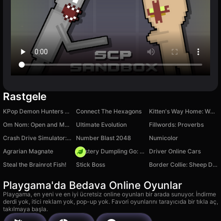
Rastgele
KPop Demon Hunters Playground
Connect The Hexagons
Kitten's Way Home: Word Associations
Om Nom: Open and Merge
Ultimate Evolution
Fillwords: Proverbs
Crash Drive Simulator: Destroy cars!
Number Blast 2048
Numicolor
Agrarian Magnate
Mystery Dumpling Go: Merge IO
Driver Online Cars
Steal the Brainrot Fish!
Stick Boss
Border Collie: Sheep Dog
Playgama'da Bedava Online Oyunlar
Playgama, en yeni ve en iyi ücretsiz online oyunları bir arada sunuyor. İndirme
derdi yok, itici reklam yok, pop-up yok. Favori oyunlarını tarayıcıda bir tıkla aç,
takılmaya başla.