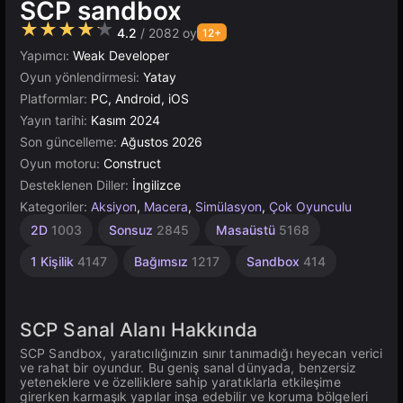
SCP sandbox
★★★★★
4.2
/ 2082 oy
12+
Yapımcı:
Weak Developer
Oyun yönlendirmesi:
Yatay
Platformlar:
PC, Android, iOS
Yayın tarihi:
Kasım 2024
Son güncelleme:
Ağustos 2026
Oyun motoru:
Construct
Desteklenen Diller:
İngilizce
Kategoriler:
Aksiyon
,
Macera
,
Simülasyon
,
Çok Oyunculu
Bina
Tarayıcı
Yapı
Açık
2D
1003
Sonsuz
2845
Masaüstü
5168
Dünya
637
500
5019
382
1 Kişilik
4147
Bağımsız
1217
Sandbox
414
SCP Sanal Alanı Hakkında
SCP Sandbox, yaratıcılığınızın sınır tanımadığı heyecan verici
ve rahat bir oyundur. Bu geniş sanal dünyada, benzersiz
yeteneklere ve özelliklere sahip yaratıklarla etkileşime
girerken karmaşık yapılar inşa edebilir ve koruma bölgeleri