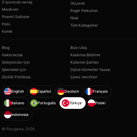
2 oyunculu savaş
Okçuluk
Merdiven
Engel Parkurları
Piramit Solitaire
Noel
Polis
Tüm Kategoriler
Komik
Blog
Bize Ulaş
Hakkımızda
Kaldırma Bildirimi
Geliştiriciler için
Kullanım Şartları
İşletmeler için
Dijital Hizmetler Yasası
Gizlilik Politikası
Çerez tercihleri
English
Español
Deutsch
Français
Italiano
Português
Türkçe
Polski
Indonesia
© Playgama, 2026