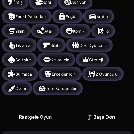
Atış
Spor
Aksiyon
Engel Parkurları
Boşta
Araba
Yılan
Atari
Komik
.io
Tıklama
Silah
Çok Oyunculu
Solitaire
Kızlar İçin
Strateji
Bulmaca
Erkekler İçin
2 Oyunculu
Çizim
Tüm Kategoriler
Rastgele Oyun
Başa Dön