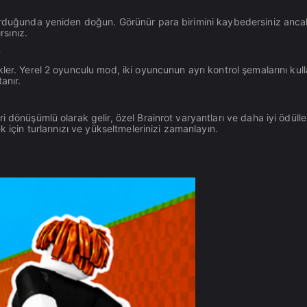
durduğunda yeniden doğun. Görünür para birimini kaybedersiniz anca
rsınız.
?
ler. Yerel 2 oyunculu mod, iki oyuncunun ayrı kontrol şemalarını kul
anır.
 dönüşümlü olarak gelir, özel Brainrot varyantları ve daha iyi ödülle
 için turlarınızı ve yükseltmelerinizi zamanlayın.