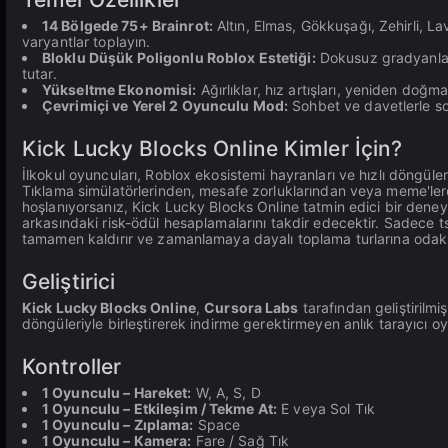
14 Bölgede 75+ Brainrot:
Altın, Elmas, Gökkuşağı, Zehirli, L
varyantlar toplayın.
Bloklu Düşük Poligonlu Roblox Estetiği:
Dokusuz gradyanlar, 
tutar.
Yükseltme Ekonomisi:
Ağırlıklar, hız artışları, yeniden doğm
Çevrimiçi ve Yerel 2 Oyunculu Mod:
Sohbet ve davetlerle so
Kick Lucky Blocks Online Kimler İçin?
İlkokul oyuncuları, Roblox ekosistemi hayranları ve hızlı döngüler
Tıklama simülatörlerinden, mesafe zorluklarından veya meme'lerd
hoşlanıyorsanız, Kick Lucky Blocks Online tatmin edici bir dene
arkasındaki risk-ödül hesaplamalarını takdir edecektir. Sadece 
tamamen kaldırır ve zamanlamaya dayalı toplama turlarına odakl
Geliştirici
Kick Lucky Blocks Online
,
Cursora Labs
tarafından geliştirilm
döngüleriyle birleştirerek indirme gerektirmeyen anlık tarayıcı o
Kontroller
1 Oyunculu – Hareket:
W, A, S, D
1 Oyunculu – Etkileşim / Tekme At:
E veya Sol Tık
1 Oyunculu – Zıplama:
Space
1 Oyunculu – Kamera:
Fare / Sağ Tık