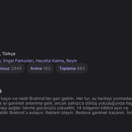
, Türkçe
a
,
Engel Parkurları
,
Hayatta Kalma
,
Beyin
onsuz
2849
Arena
163
Toplama
884
a
açın ve nadir Brainrot'ları geri getirin. Her tur, su haritayı yutmad
a iyi ganimet anlamına gelir, ancak yalnızca dönüş yolculuğunda ha
mayı sağlar: tekme gücünüzü yükseltin, 14 bölgenin kilidini açın ve
abilir Brainrot'u avlayın. Reklam izleyin. Bedava ganimet kazanın. İn