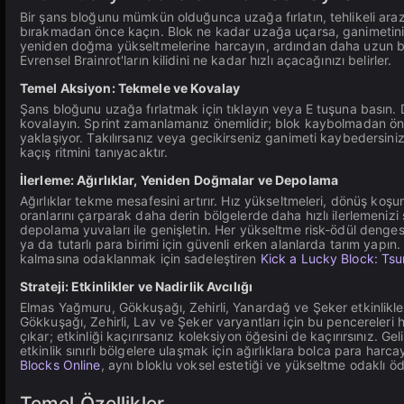
Bir şans bloğunu mümkün olduğunca uzağa fırlatın, tehlikeli ara
bırakmadan önce kaçın. Blok ne kadar uzağa uçarsa, ganimetiniz o 
yeniden doğma yükseltmelerine harcayın, ardından daha uzun bir 
Evrensel Brainrot'ların kilidini ne kadar hızlı açacağınızı belirler.
Temel Aksiyon: Tekmele ve Kovalay
Şans bloğunu uzağa fırlatmak için tıklayın veya E tuşuna basın. D
kovalayın. Sprint zamanlamanız önemlidir; blok kaybolmadan önc
yaklaşıyor. Takılırsanız veya gecikirseniz ganimeti kaybedersini
kaçış ritmini tanıyacaktır.
İlerleme: Ağırlıklar, Yeniden Doğmalar ve Depolama
Ağırlıklar tekme mesafesini artırır. Hız yükseltmeleri, dönüş koş
oranlarını çarparak daha derin bölgelerde daha hızlı ilerlemenizi 
depolama yuvaları ile genişletin. Her yükseltme risk-ödül dengesin
ya da tutarlı para birimi için güvenli erken alanlarda tarım yapı
kalmasına odaklanmak için sadeleştiren
Kick a Lucky Block: Ts
Strateji: Etkinlikler ve Nadirlik Avcılığı
Elmas Yağmuru, Gökkuşağı, Zehirli, Yanardağ ve Şeker etkinlikleri 
Gökkuşağı, Zehirli, Lav ve Şeker varyantları için bu pencereleri h
çıkar; etkinliği kaçırırsanız koleksiyon öğesini de kaçırırsınız. 
etkinlik sınırlı bölgelere ulaşmak için ağırlıklara bolca para har
Blocks Online
, aynı bloklu voksel estetiği ve yükseltme odaklı ö
Temel Özellikler