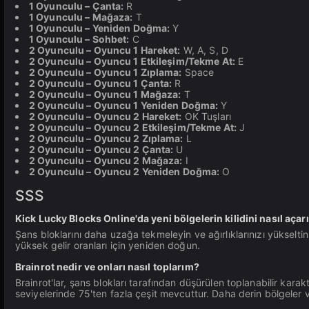
1 Oyunculu – Çanta:
R
1 Oyunculu – Mağaza:
T
1 Oyunculu – Yeniden Doğma:
Y
1 Oyunculu – Sohbet:
C
2 Oyunculu – Oyuncu 1 Hareket:
W, A, S, D
2 Oyunculu – Oyuncu 1 Etkileşim/Tekme At:
E
2 Oyunculu – Oyuncu 1 Zıplama:
Space
2 Oyunculu – Oyuncu 1 Çanta:
R
2 Oyunculu – Oyuncu 1 Mağaza:
T
2 Oyunculu – Oyuncu 1 Yeniden Doğma:
Y
2 Oyunculu – Oyuncu 2 Hareket:
OK Tuşları
2 Oyunculu – Oyuncu 2 Etkileşim/Tekme At:
J
2 Oyunculu – Oyuncu 2 Zıplama:
L
2 Oyunculu – Oyuncu 2 Çanta:
U
2 Oyunculu – Oyuncu 2 Mağaza:
I
2 Oyunculu – Oyuncu 2 Yeniden Doğma:
O
SSS
Kick Lucky Blocks Online'da yeni bölgelerin kilidini nasıl aça
Şans bloklarını daha uzağa tekmeleyin ve ağırlıklarınızı yükselti
yüksek gelir oranları için yeniden doğun.
Brainrot nedir ve onları nasıl toplarım?
Brainrot'lar, şans blokları tarafından düşürülen toplanabilir karak
seviyelerinde 75'ten fazla çeşit mevcuttur. Daha derin bölgeler ve