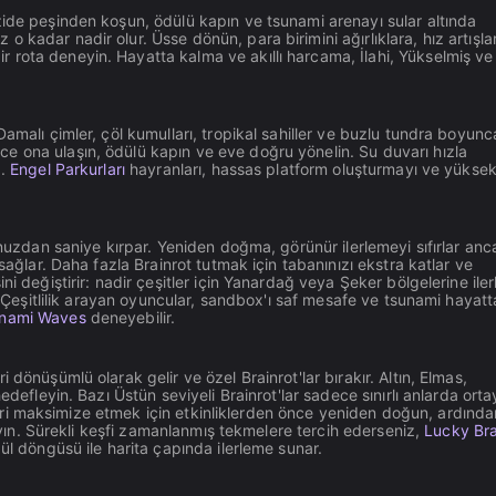
zide peşinden koşun, ödülü kapın ve tsunami arenayı sular altında
kadar nadir olur. Üsse dönün, para birimini ağırlıklara, hız artışla
rota deneyin. Hayatta kalma ve akıllı harcama, İlahi, Yükselmiş ve
amalı çimler, çöl kumulları, tropikal sahiller ve buzlu tundra boyun
e ona ulaşın, ödülü kapın ve eve doğru yönelin. Su duvarı hızla
z.
Engel Parkurları
hayranları, hassas platform oluşturmayı ve yüksek 
unuzdan saniye kırpar. Yeniden doğma, görünür ilerlemeyi sıfırlar anca
sağlar. Daha fazla Brainrot tutmak için tabanınızı ekstra katlar ve
i değiştirir: nadir çeşitler için Yanardağ veya Şeker bölgelerine iler
n. Çeşitlilik arayan oyuncular, sandbox'ı saf mesafe ve tsunami hayatt
unami Waves
deneyebilir.
dönüşümlü olarak gelir ve özel Brainrot'lar bırakır. Altın, Elmas,
edefleyin. Bazı Üstün seviyeli Brainrot'lar sadece sınırlı anlarda orta
Geliri maksimize etmek için etkinliklerden önce yeniden doğun, ardınd
cayın. Sürekli keşfi zamanlanmış tekmelere tercih ederseniz,
Lucky Bra
dül döngüsü ile harita çapında ilerleme sunar.